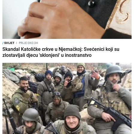
/
SVIJET
I
PRIJE OKO 3H
Skandal Katoličke crkve u Njemačkoj: Svećenici koji su
zlostavljali djecu 'sklonjeni' u inostranstvo