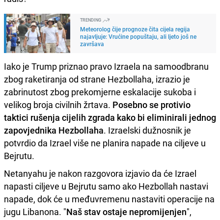
TRENDING
Meteorolog čije prognoze čita cijela regija
najavljuje: Vrućine popuštaju, ali ljeto još ne
završava
Iako je Trump priznao pravo Izraela na samoodbranu
zbog raketiranja od strane Hezbollaha, izrazio je
zabrinutost zbog prekomjerne eskalacije sukoba i
velikog broja civilnih žrtava.
Posebno se protivio
taktici rušenja cijelih zgrada kako bi eliminirali jednog
zapovjednika Hezbollaha
. Izraelski dužnosnik je
potvrdio da Izrael više ne planira napade na ciljeve u
Bejrutu.
Netanyahu je nakon razgovora izjavio da će Izrael
napasti ciljeve u Bejrutu samo ako Hezbollah nastavi
napade, dok će u međuvremenu nastaviti operacije na
jugu Libanona. "
Naš stav ostaje nepromijenjen
",