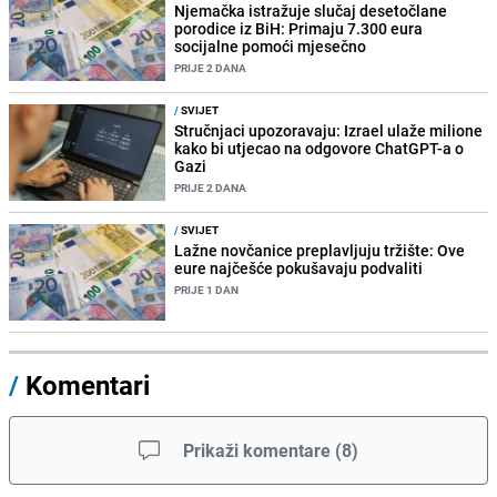
Njemačka istražuje slučaj desetočlane
porodice iz BiH: Primaju 7.300 eura
socijalne pomoći mjesečno
PRIJE 2 DANA
/
SVIJET
Stručnjaci upozoravaju: Izrael ulaže milione
kako bi utjecao na odgovore ChatGPT-a o
Gazi
PRIJE 2 DANA
/
SVIJET
Lažne novčanice preplavljuju tržište: Ove
eure najčešće pokušavaju podvaliti
PRIJE 1 DAN
/
Komentari
Prikaži komentare
(
8
)