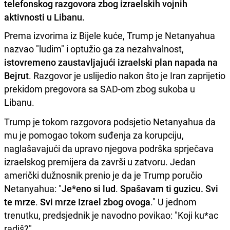
telefonskog razgovora zbog izraelskih vojnih
aktivnosti u Libanu.
Prema izvorima iz Bijele kuće, Trump je Netanyahua
nazvao "ludim" i optužio ga za nezahvalnost,
istovremeno zaustavljajući izraelski plan napada na
Bejrut
. Razgovor je uslijedio nakon što je Iran zaprijetio
prekidom pregovora sa SAD-om zbog sukoba u
Libanu.
Trump je tokom razgovora podsjetio Netanyahua da
mu je pomogao tokom suđenja za korupciju,
naglašavajući da upravo njegova podrška sprječava
izraelskog premijera da završi u zatvoru. Jedan
američki dužnosnik prenio je da je Trump poručio
Netanyahua: "
Je*eno si lud
.
Spašavam ti guzicu. Svi
te mrze
.
Svi mrze Izrael zbog ovoga
." U jednom
trenutku, predsjednik je navodno povikao: "Koji ku*ac
radiš?"