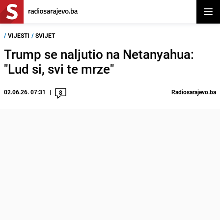
Otvor
/
VIJESTI
/
SVIJET
Trump se naljutio na Netanyahua:
"Lud si, svi te mrze"
02.06.26. 07:31
Radiosarajevo.ba
8