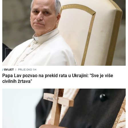
/
SVIJET
I
PRIJE OKO 1H
Papa Lav pozvao na prekid rata u Ukrajini: "Sve je više
civilnih žrtava"