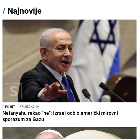
/
Najnovije
/
SVIJET
I
PRIJE OKO 1H
Netanyahu rekao "ne": Izrael odbio američki mirovni
sporazum za Gazu