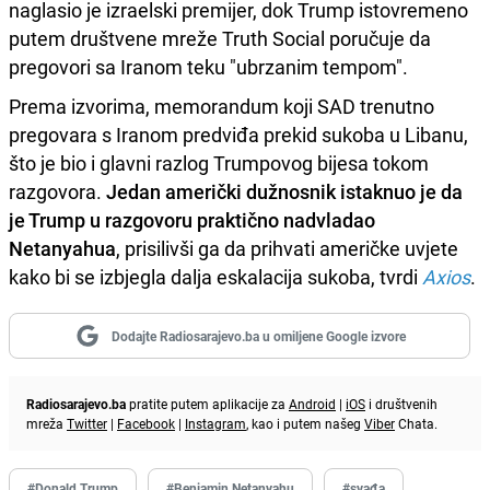
naglasio je izraelski premijer, dok Trump istovremeno
putem društvene mreže Truth Social poručuje da
pregovori sa Iranom teku "ubrzanim tempom".
Prema izvorima, memorandum koji SAD trenutno
pregovara s Iranom predviđa prekid sukoba u Libanu,
što je bio i glavni razlog Trumpovog bijesa tokom
razgovora.
Jedan američki dužnosnik istaknuo je da
je Trump u razgovoru praktično nadvladao
Netanyahua
, prisilivši ga da prihvati američke uvjete
kako bi se izbjegla dalja eskalacija sukoba, tvrdi
Axios
.
Dodajte Radiosarajevo.ba u omiljene Google izvore
Radiosarajevo.ba
pratite putem aplikacije za
Android
|
iOS
i društvenih
mreža
Twitter
|
Facebook
|
Instagram
, kao i putem našeg
Viber
Chata.
#Donald Trump
#Benjamin Netanyahu
#svađa