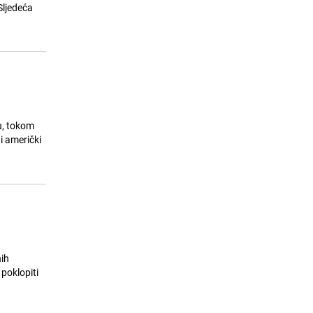
24.07.26. 10:46
|
SVIJET
Sljedeća
u, tokom
i američki
nih
poklopiti