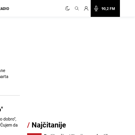
RADIO
90,2 FM
ane
marta
"
o dobro",
/
Najčitanije
 "Čujem da