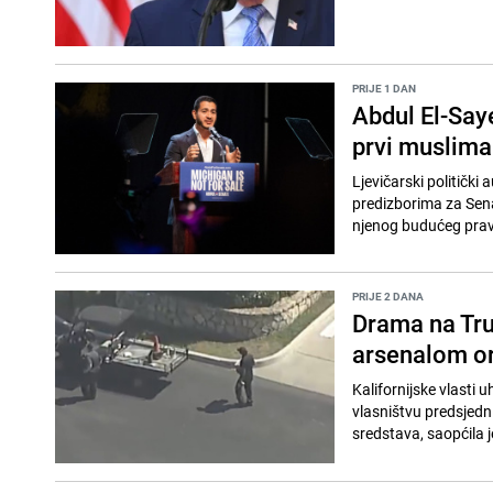
PRIJE 1 DAN
Abdul El-Say
prvi muslima
Ljevičarski političk
predizborima za Sena
njenog budućeg pra
PRIJE 2 DANA
Drama na Tr
arsenalom o
Kalifornijske vlasti 
vlasništvu predsjedn
sredstava, saopćila je