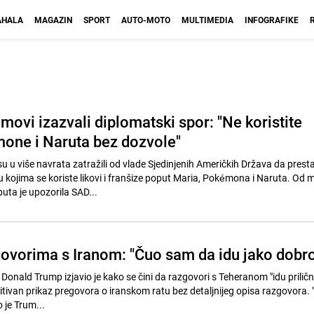
HALA
MAGAZIN
SPORT
AUTO-MOTO
MULTIMEDIA
INFOGRAFIKE
ovi izazvali diplomatski spor: "Ne koristite
one i Naruta bez dozvole"
u u više navrata zatražili od vlade Sjedinjenih Američkih Država da prest
u kojima se koriste likovi i franšize poput Maria, Pokémona i Naruta. Od 
uta je upozorila SAD...
ovorima s Iranom: "Čuo sam da idu jako dobro
Donald Trump izjavio je kako se čini da razgovori s Teheranom "idu priličn
zitivan prikaz pregovora o iranskom ratu bez detaljnijeg opisa razgovora.
 je Trum...