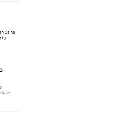
an Caine
o tu
o
a
 svoje