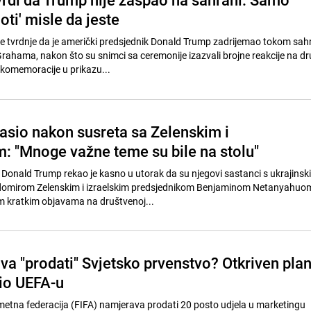
oti' misle da jeste
 je tvrdnje da je američki predsjednik Donald Trump zadrijemao tokom sah
rahama, nakon što su snimci sa ceremonije izazvali brojne reakcije na d
komemoracije u prikazu...
asio nakon susreta sa Zelenskim i
 "Mnoge važne teme su bile na stolu"
 Donald Trump rekao je kasno u utorak da su njegovi sastanci s ukrajinsk
omirom Zelenskim i izraelskim predsjednikom Benjaminom Netanyahuom 
im kratkim objavama na društvenoj...
va "prodati" Svjetsko prvenstvo? Otkriven pla
tio UEFA-u
na federacija (FIFA) namjerava prodati 20 posto udjela u marketingu