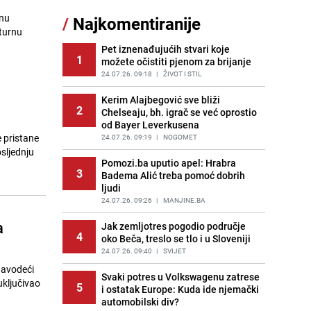
11
milione kako bi utjecao na
lnu
/
Najkomentiranije
odgovore ChatGPT-a o Gazi
lturnu
PRIJE OKO 13H
|
SVIJET
Pet iznenađujućih stvari koje
1
možete očistiti pjenom za brijanje
Pojavili su vam se mravi u kući? Bez
12
brige, ovo su najbolji načini da ih se
24.07.26. 09:18
|
ŽIVOT I STIL
riješite
Kerim Alajbegović sve bliži
PRIJE 3 DANA
|
ŽIVOT I STIL
2
Chelseaju, bh. igrač se već oprostio
od Bayer Leverkusena
Kao iz slastičarne: Rolada od
13
e pristane
čokolade i kokosa bez pečenja,
24.07.26. 09:19
|
NOGOMET
jednostavan desert bez imalo muke
sljednju
Pomozi.ba uputio apel: Hrabra
PRIJE 2 DANA
|
RECEPTI
3
Badema Alić treba pomoć dobrih
ljudi
Tajna savršenog makedonskog
14
ajvara: Stari recept za kremast i
24.07.26. 09:26
|
MANJINE.BA
bogat okus
a
Jak zemljotres pogodio područje
PRIJE 1 DAN
|
RECEPTI
4
oko Beča, treslo se tlo i u Sloveniji
Kako izgleda travnjak stadiona
24.07.26. 09:40
|
SVIJET
15
Koševo nakon tri koncerta Dine
navodeći
Merlina
Svaki potres u Volkswagenu zatrese
uključivao
5
i ostatak Europe: Kuda ide njemački
PRIJE 2 DANA
|
FOTO
automobilski div?