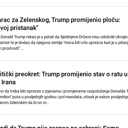
ac za Zelenskog, Trump promijenio ploču:
voj pristanak"
 Donald Trump rekao je u petak da Sjedinjene Države nisu odobrile Ukrajin
Patriot te je dodao da njegova zemlja "mora biti vrlo oprezna kad je u pita
proizvodi"....
itički preokret: Trump promijenio stav o ratu u
 Irana
mo da treba biti oprezan s izjavama i promjenama raspoloženja Donalda 
milion" puta u posljednjih godinu i pol mandata, utisak je nakon posljednj
irom Zelenskim da bi on m...
tvrdi da Trump nije zaspao na sahrani: Samo