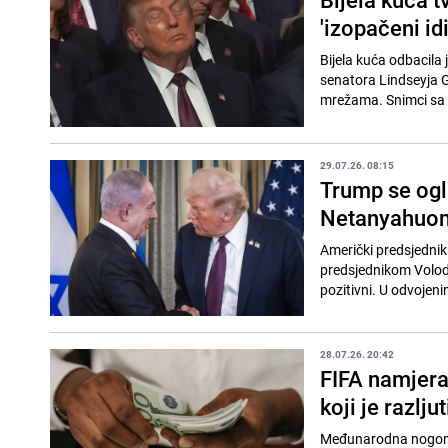
'izopačeni idi
Bijela kuća odbacila
senatora Lindseyja G
mrežama. Snimci sa 
29.07.26. 08:15
Trump se ogl
Netanyahuom:
Američki predsjednik
predsjednikom Volod
pozitivni. U odvojen
28.07.26. 20:42
FIFA namjera
koji je razlju
Međunarodna nogomet