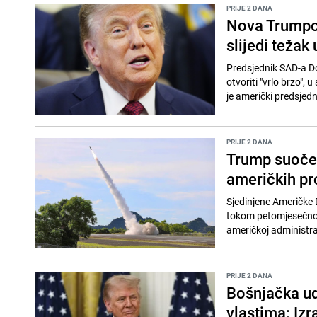
PRIJE 2 DANA
Nova Trumpova
slijedi težak
Predsjednik SAD-a Do
otvoriti "vrlo brzo",
je američki predsjedn
PRIJE 2 DANA
Trump suočen
američkih pro
Sjedinjene Američke D
tokom petomjesečnog 
američkoj administraci
PRIJE 2 DANA
Bošnjačka ud
vlastima: Iz