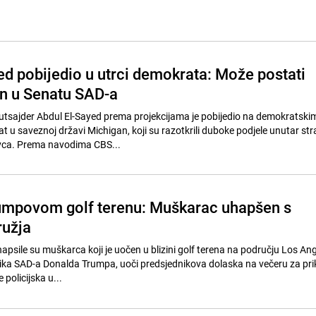
ed pobijedio u utrci demokrata: Može postati
n u Senatu SAD-a
i autsajder Abdul El-Sayed prema projekcijama je pobijedio na demokratski
t u saveznoj državi Michigan, koji su razotkrili duboke podjele unutar st
vca. Prema navodima CBS...
umpovom golf terenu: Muškarac uhapšen s
ružja
uhapsile su muškarca koji je uočen u blizini golf terena na području Los An
ika SAD-a Donalda Trumpa, uoči predsjednikova dolaska na večeru za pri
 policijska u...