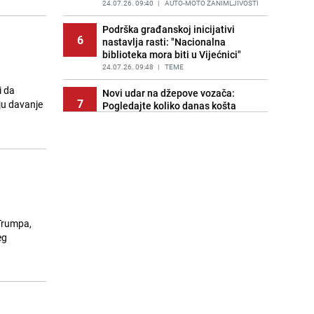
24.07.26. 09:40
|
AUTO-MOTO ZANIMLJIVOSTI
Podrška građanskoj inicijativi
6
nastavlja rasti: "Nacionalna
biblioteka mora biti u Vijećnici"
24.07.26. 09:48
|
TEME
i da
Novi udar na džepove vozača:
7
nju davanje
Pogledajte koliko danas košta
gorivo u Sarajevu
24.07.26. 09:57
|
LOKALNE TEME
Mini-feljton | Akademik Muhamed
8
Filipović. Bosanski duh poezije
Maka Dizdara (II)
24.07.26. 10:00
|
TEME
Pronađeno tijelo u moru kod
Trumpa,
9
hrvatske obale, oglasila se policija
eg
24.07.26. 10:03
|
REGIJA
Teška nesreća kod Banje Luke:
10
Vatrogasci izvlačili povrijeđene
24.07.26. 10:06
|
CRNA HRONIKA