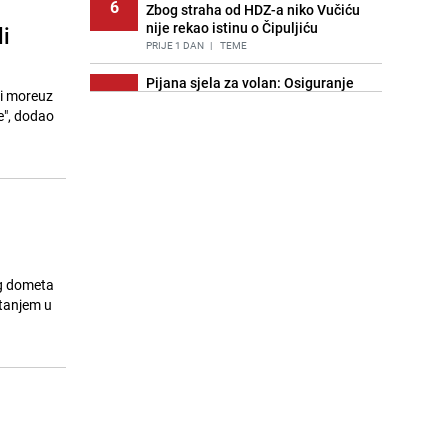
6
Zbog straha od HDZ-a niko Vučiću
nije rekao istinu o Čipuljiću
i
PRIJE 1 DAN
|
TEME
Pijana sjela za volan: Osiguranje
ki moreuz
7
odbilo isplatu štete na vozilu koje je
e", dodao
slupala Anja Ljubojević
PRIJE 2 DANA
|
BOSNA I HERCEGOVINA
Znate li šta Dino Merlin pojede prije
8
izlaska na scenu? Njegov ritual
iznenadio mnoge
PRIJE 1 DAN
|
SHOWBIZ
Akcija na Dobrinji: Specijalci MUP-a
9
KS opkolili zgradu
og dometa
PRIJE 2 DANA
|
LOKALNE TEME
stanjem u
Nastavak provokacija: MUP RS
10
oduzeo zastavu s ljiljanima i
sankcionisao vozača iz Bosanskog
Novog
PRIJE 1 DAN
|
BOSNA I HERCEGOVINA
Stručnjaci upozoravaju: Izrael ulaže