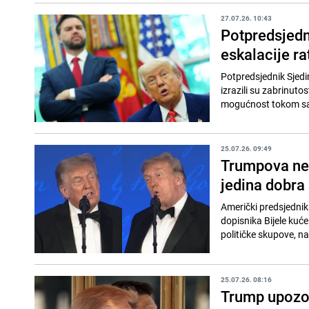
27.07.26. 10:43
Potpredsjedn
eskalacije r
Potpredsjednik Sjedi
izrazili su zabrinuto
mogućnost tokom sast
25.07.26. 09:49
Trumpova neu
jedina dobra
Američki predsjednik
dopisnika Bijele kuć
političke skupove, na
25.07.26. 08:16
Trump upozori