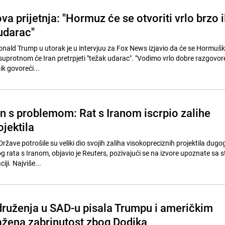
 prijetnja: "Hormuz će se otvoriti vrlo brzo il
 udarac"
nald Trump u utorak je u intervjuu za Fox News izjavio da će se Hormuš
 u suprotnom će Iran pretrpjeti "težak udarac". "Vodimo vrlo dobre razgovor
ik govoreći...
 s problemom: Rat s Iranom iscrpio zalihe
jektila
ržave potrošile su veliki dio svojih zaliha visokopreciznih projektila dug
rata s Iranom, objavio je Reuters, pozivajući se na izvore upoznate sa 
ji. Najviše...
ruženja u SAD-u pisala Trumpu i američkim
ražena zabrinutost zbog Dodika