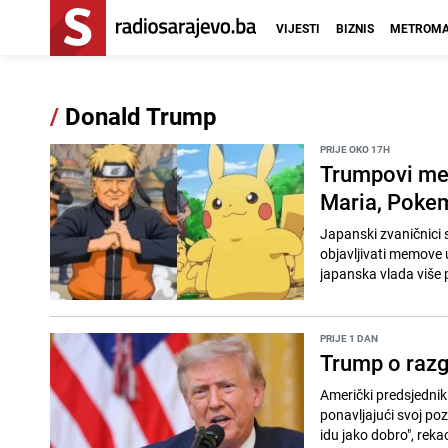
VIJESTI
BIZNIS
METROMA
/
Donald Trump
PRIJE OKO 17H
Trumpovi mem
Maria, Pokem
Japanski zvaničnici s
objavljivati memove 
japanska vlada više p
PRIJE 1 DAN
Trump o razg
Američki predsjednik 
ponavljajući svoj po
idu jako dobro", rekao