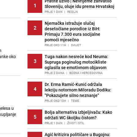
Pratite uživo | Nevrijeme zahvatilo
1
Sloveniju, oluje idu prema Hrvatskoj
PRIJE 1 DAN
|
REGIJA
Njemačka istražuje slučaj
2
desetočlane porodice iz BiH:
Primaju 7.300 eura socijalne
pomoći mjesečno
PRIJE OKO 11H
|
SVIJET
m
ranke oko
Tuga nakon nesreće kod Neuma:
3
Supruga poginulog motocikliste
oglasila se emotivnom objavom
PRIJE 2 DANA
|
BOSNA I HERCEGOVINA
Dr. Erma Ramić-Kunić održala
4
lekciju notornom Miloradu Dodiku:
"Pokazujete silno neznanje"
PRIJE OKO 10H
|
TEME
gelesa u
Bolja alternativa izbjeljivaču: Kako
kupljanje
5
održati WC školjku čistom?
PRIJE 1 DAN
|
ŽIVOT I STIL
Agić kritizira političare u Bugojnu: