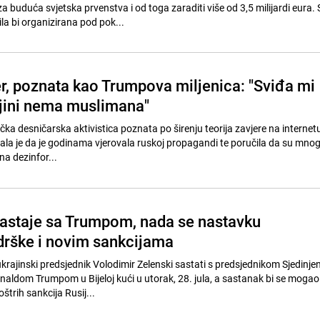
a buduća svjetska prvenstva i od toga zaraditi više od 3,5 milijardi eura. 
la bi organizirana pod pok...
, poznata kao Trumpova miljenica: "Sviđa mi
ajini nema muslimana"
ka desničarska aktivistica poznata po širenju teorija zavjere na internet
nala je da je godinama vjerovala ruskoj propagandi te poručila da su mnog
na dezinfor...
sastaje sa Trumpom, nada se nastavku
rške i novim sankcijama
krajinski predsjednik Volodimir Zelenski sastati s predsjednikom Sjedinje
aldom Trumpom u Bijeloj kući u utorak, 28. jula, a sastanak bi se mogao 
trih sankcija Rusij...