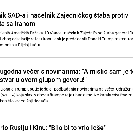
ik SAD-a i načelnik Zajedničkog štaba protiv
ata sa Iranom
njenih Američkih Država JD Vance i načelnik Zajedničkog štaba general D
st zbog eskalacije rata u Iranu, dok je predsjednik Donald Trump razmatra
anka u Bijeloj kući u...
godna večer s novinarima: "A mislio sam je t
 stvar u ovom glupom govoru!"
 Donald Trump uputio je šale i podbadanja novinarima na večeri Udruženj
e (WHCA) koja slavi slobodu štampe te je ubacio motive karakteristične za
kon što je godišnji događa...
o Rusiju i Kinu: "Bilo bi to vrlo loše"