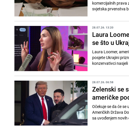
komercijalnih prava z
svjetska prvenstva bi
28.07.26. 13:20
Laura Loomer
se što u Ukr
Laura Loomer, američ
posjete Ukrajini priz
konzervativci nasjeli 
28.07.26. 06:58
Zelenski se 
američke pod
Očekuje se da će se u
Američkih Država Don
sa uvođenjem novih oš