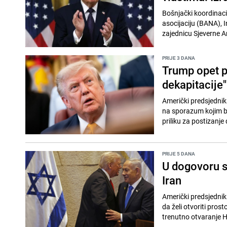
Bošnjački koordinaci
asocijaciju (BANA), 
zajednicu Sjeverne A
PRIJE 3 DANA
Trump opet pr
dekapitacije"
Američki predsjednik 
na sporazum kojim bi
priliku za postizanje
PRIJE 5 DANA
U dogovoru s
Iran
Američki predsjednik
da želi otvoriti pros
trenutno otvaranje 