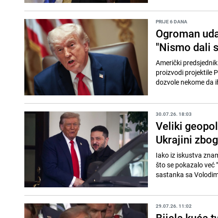
PRIJE 6 DANA
Ogroman udar
"Nismo dali s
Američki predsjednik
proizvodi projektile 
dozvole nekome da ih 
30.07.26. 18:03
Veliki geopol
Ukrajini zbog
Iako iz iskustva zna
što se pokazalo već "
sastanka sa Volodim
29.07.26. 11:02
Bijela kuća 