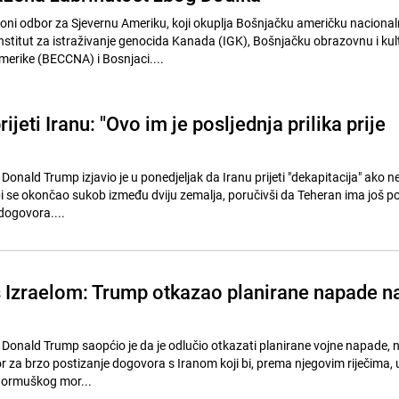
oni odbor za Sjevernu Ameriku, koji okuplja Bošnjačku američku naciona
Institut za istraživanje genocida Kanada (IGK), Bošnjačku obrazovnu i ku
merike (BECCNA) i Bosnjaci....
ijeti Iranu: "Ovo im je posljednja prilika prije
Donald Trump izjavio je u ponedjeljak da Iranu prijeti "dekapitacija" ako n
 se okončao sukob između dviju zemalja, poručivši da Teheran ima još po
 dogovora....
 Izraelom: Trump otkazao planirane napade n
 Donald Trump saopćio je da je odlučio otkazati planirane vojne napade, 
tor za brzo postizanje dogovora s Iranom koji bi, prema njegovim riječima, 
Hormuškog mor...