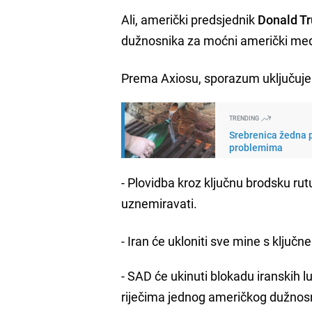
Ali, američki predsjednik
Donald Tr
dužnosnika za moćni američki me
Prema Axiosu, sporazum uključuje 
TRENDING
Srebrenica žedna p
problemima
- Plovidba kroz ključnu brodsku rutu 
uznemiravati.
- Iran će ukloniti sve mine s ključ
- SAD će ukinuti blokadu iranskih 
riječima jednog američkog dužnos