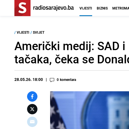
VIJESTI
BIZNIS
METROMA
/
VIJESTI
/
SVIJET
Američki medij: SAD i 
tačaka, čeka se Dona
28.05.26. 18:00
0
komentara