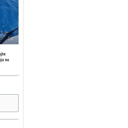
ajte
oju su