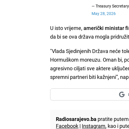
— Treasury Secretar
May 28, 2026
U isto vrijeme,
američki ministar f
da bi se ova država mogla pridruž
"Vlada Sjedinjenih Država neće tol
Hormuškom moreuzu. Oman bi, pose
agresivno ciljati sve aktere uklju
spremni partneri biti kažnjeni”, na
Radiosarajevo.ba
pratite putem 
Facebook
|
Instagram
, kao i p