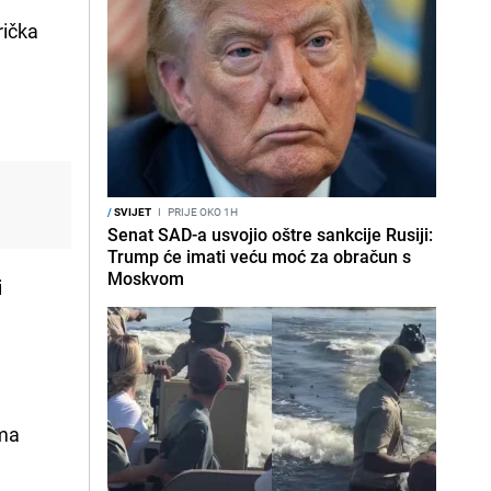
rička
/
SVIJET
I
PRIJE OKO 1H
Senat SAD-a usvojio oštre sankcije Rusiji:
Trump će imati veću moć za obračun s
Moskvom
i
ema