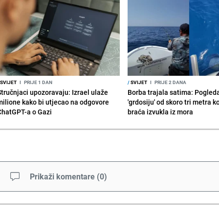
SVIJET
I
PRIJE 1 DAN
/
SVIJET
I
PRIJE 2 DANA
Stručnjaci upozoravaju: Izrael ulaže
Borba trajala satima: Pogled
milione kako bi utjecao na odgovore
'grdosiju' od skoro tri metra k
ChatGPT-a o Gazi
braća izvukla iz mora
Prikaži komentare
(
0
)