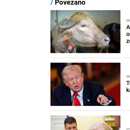
/
Povezano
28
A
o
z
28
T
k
27