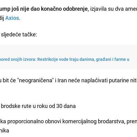
ump još nije dao konačno odobrenje
, izjavila su dva ame
dij
Axios
.
sljedeće tačke:
ored svojih izvora: Restrikcije vode traju danima, građani i farme u
bit će "neograničena" i Iran neće naplaćivati ​​putarine nit
ne brodske rute u roku od 30 dana
luka proporcionalno obnovi komercijalnog brodarstva, pr
nika