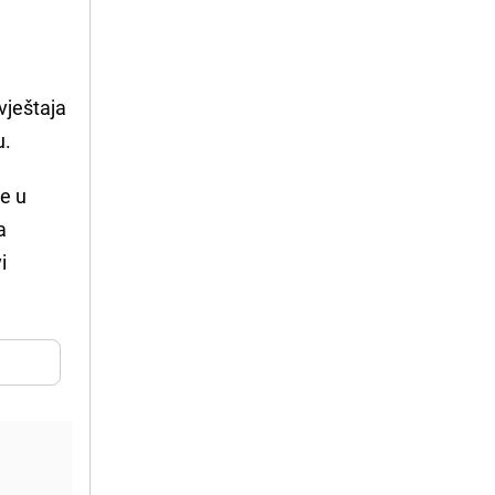
vještaja
u.
ne u
a
i