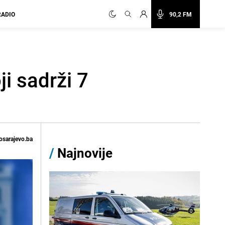
RADIO
90,2 FM
i sadrži 7
osarajevo.ba
/
Najnovije