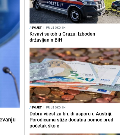
/
SVIJET
I
PRIJE OKO 1H
Krvavi sukob u Grazu: Izboden
državljanin BiH
/
SVIJET
I
PRIJE OKO 1H
Dobra vijest za bh. dijasporu u Austriji:
jevanju
Porodicama stiže dodatna pomoć pred
početak škole