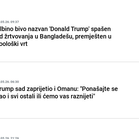
.05.26. 09:37
lbino bivo nazvan 'Donald Trump' spašen
d žrtvovanja u Bangladešu, premješten u
oološki vrt
.05.26. 06:30
rump sad zaprijetio i Omanu: "Ponašajte se
ao i svi ostali ili ćemo vas raznijeti"
.05.26. 21:26