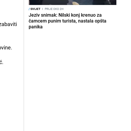
/
SVIJET
I
PRIJE OKO 2H
Jeziv snimak: Nilski konj krenuo za
čamcem punim turista, nastala opšta
zabaviti
panika
ovine.
ć.