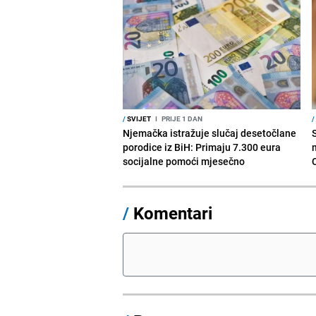
/
SVIJET
I
PRIJE 1 DAN
/
Njemačka istražuje slučaj desetočlane
porodice iz BiH: Primaju 7.300 eura
socijalne pomoći mjesečno
/
Komentari