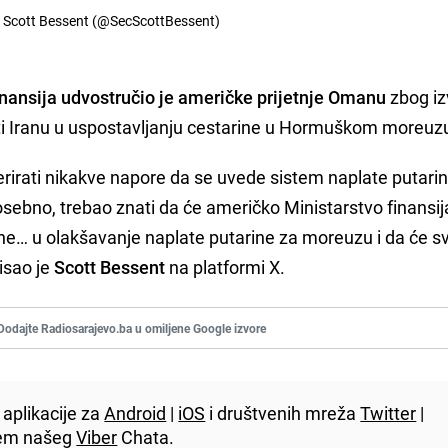
y Scott Bessent (@SecScottBessent)
inansija udvostručio je američke prijetnje Omanu
zbog iz
iti Iranu u uspostavljanju cestarine u Hormuškom moreuz
erirati nikakve napore da se uvede sistem naplate putari
bno, trebao znati da će američko Ministarstvo finansij
čene… u olakšavanje naplate putarine za moreuzu i da će sv
pisao je
Scott Bessent
na platformi X.
Dodajte Radiosarajevo.ba u omiljene Google izvore
aplikacije za
Android
|
iOS
i društvenih mreža
Twitter
|
utem našeg
Viber
Chata.