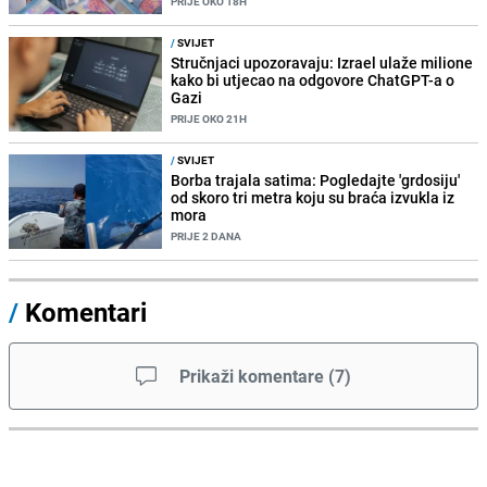
PRIJE OKO 18H
/
SVIJET
Stručnjaci upozoravaju: Izrael ulaže milione
kako bi utjecao na odgovore ChatGPT-a o
Gazi
PRIJE OKO 21H
/
SVIJET
Borba trajala satima: Pogledajte 'grdosiju'
od skoro tri metra koju su braća izvukla iz
mora
PRIJE 2 DANA
/
Komentari
Prikaži komentare
(
7
)