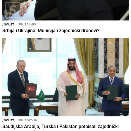
/
SVIJET
I
PRIJE 54MIN
Srbija i Ukrajina: Municija i zajednički dronovi?
/
SVIJET
I
PRIJE OKO 3H
Saudijska Arabija, Turska i Pakistan potpisali zajednički