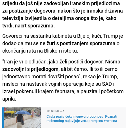
srijedu da još nije zadovoljan iranskim prijedlozima
za postizanje dogovora, nakon što je iranska državna
televizija izvijestila o detaljima onoga što je, kako
tvrdi, nacrt sporazuma.
Govoreći na sastanku kabineta u Bijeloj kući, Trump je
dodao da mu se
ne žuri s postizanjem sporazuma
o
okončanju rata na Bliskom istoku.
"Iran je vrlo odlučan, jako želi postići dogovor.
Nismo
zadovoljni s prijedlogom
, ali bit ćemo. Ili to ili ćemo
jednostavno morati dovršiti posao", rekao je Trump,
misleći na nastavak vojnih operacija koje su SAD i
Izrael pokrenuli krajem februara, a pauzirali početkom
aprila.
TRENDING
Cijela regija čeka njegovu progonozu: Poznati
meteorolog najavljuje veću promjenu vremena