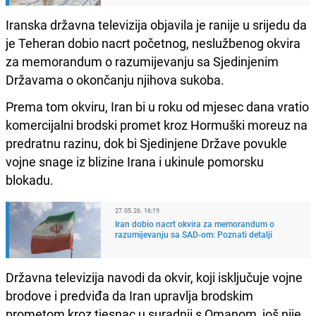
Iranska državna televizija objavila je ranije u srijedu da
je Teheran dobio nacrt početnog, neslužbenog okvira
za memorandum o razumijevanju sa Sjedinjenim
Državama o okončanju njihova sukoba.
Prema tom okviru, Iran bi u roku od mjesec dana vratio
komercijalni brodski promet kroz Hormuški moreuz na
predratnu razinu, dok bi Sjedinjene Države povukle
vojne snage iz blizine Irana i ukinule pomorsku
blokadu.
27.05.26. 16:19
Iran dobio nacrt okvira za memorandum o
razumijevanju sa SAD-om: Poznati detalji
Državna televizija navodi da okvir, koji isključuje vojne
brodove i predviđa da Iran upravlja brodskim
prometom kroz tjesnac u suradnji s Omanom, još nije