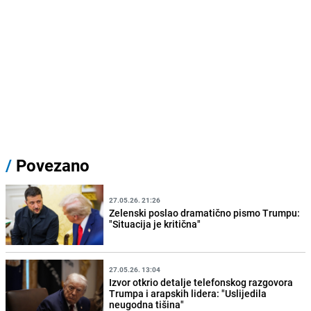
/
Povezano
27.05.26. 21:26
Zelenski poslao dramatično pismo Trumpu:
"Situacija je kritična"
27.05.26. 13:04
Izvor otkrio detalje telefonskog razgovora
Trumpa i arapskih lidera: "Uslijedila
neugodna tišina"