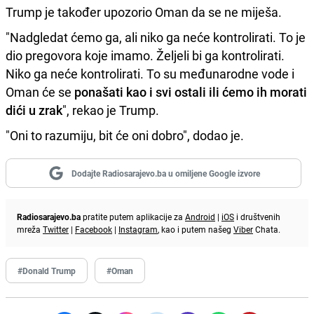
Trump je također upozorio Oman da se ne miješa.
"Nadgledat ćemo ga, ali niko ga neće kontrolirati. To je
dio pregovora koje imamo. Željeli bi ga kontrolirati.
Niko ga neće kontrolirati. To su međunarodne vode i
Oman će se
ponašati kao i svi ostali ili ćemo ih morati
dići u zrak
", rekao je Trump.
"Oni to razumiju, bit će oni dobro", dodao je.
Dodajte Radiosarajevo.ba u omiljene Google izvore
Radiosarajevo.ba
pratite putem aplikacije za
Android
|
iOS
i društvenih
mreža
Twitter
|
Facebook
|
Instagram
, kao i putem našeg
Viber
Chata.
#Donald Trump
#Oman