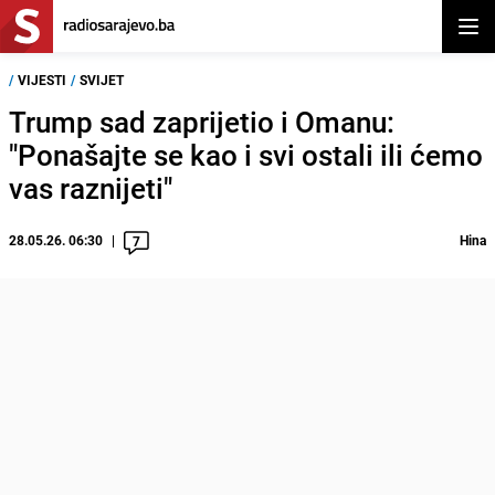
Otvor
/
VIJESTI
/
SVIJET
Trump sad zaprijetio i Omanu:
"Ponašajte se kao i svi ostali ili ćemo
vas raznijeti"
28.05.26. 06:30
Hina
7