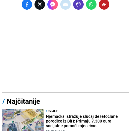
/
Najčitanije
/
SVIJET
Njemačka istražuje slučaj desetočlane
porodice iz BiH: Primaju 7.300 eura
socijalne pomoći mjesečno