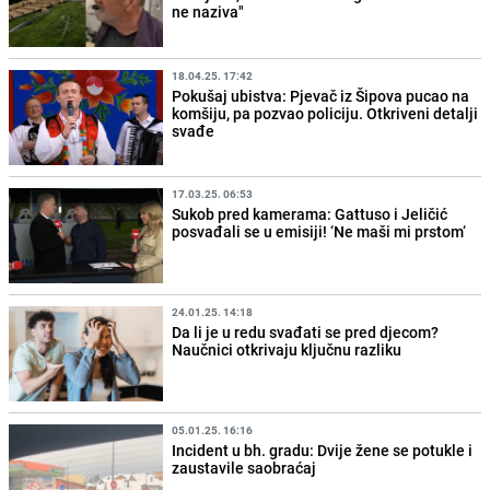
ne naziva"
18.04.25. 17:42
Pokušaj ubistva: Pjevač iz Šipova pucao na
komšiju, pa pozvao policiju. Otkriveni detalji
svađe
17.03.25. 06:53
Sukob pred kamerama: Gattuso i Jeličić
posvađali se u emisiji! ‘Ne maši mi prstom‘
24.01.25. 14:18
Da li je u redu svađati se pred djecom?
Naučnici otkrivaju ključnu razliku
05.01.25. 16:16
Incident u bh. gradu: Dvije žene se potukle i
zaustavile saobraćaj