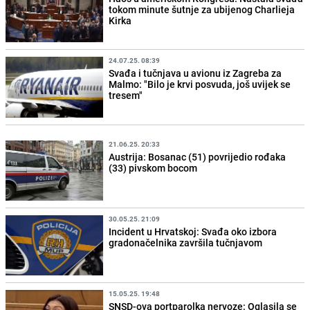
tokom minute šutnje za ubijenog Charlieja
Kirka
24.07.25. 08:39
Svađa i tučnjava u avionu iz Zagreba za
Malmo: "Bilo je krvi posvuda, još uvijek se
tresem"
21.06.25. 20:33
Austrija: Bosanac (51) povrijedio rođaka
(33) pivskom bocom
30.05.25. 21:09
Incident u Hrvatskoj: Svađa oko izbora
gradonačelnika završila tučnjavom
15.05.25. 19:48
SNSD-ova portparolka nervoze: Oglasila se