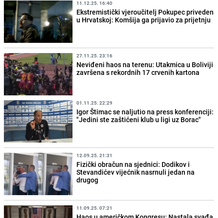
11.12.25. 16:40
Ekstremistički vjeroučitelj Pokupec priveden
u Hrvatskoj: Komšija ga prijavio za prijetnju
27.11.25. 23:16
Neviđeni haos na terenu: Utakmica u Boliviji
završena s rekordnih 17 crvenih kartona
01.11.25. 22:29
Igor Štimac se naljutio na press konferenciji:
"Jedini ste zaštićeni klub u ligi uz Borac"
12.09.25. 21:31
Fizički obračun na sjednici: Dodikov i
Stevandićev vijećnik nasrnuli jedan na
drugog
11.09.25. 07:21
Haos u američkom Kongresu: Nastala svađa