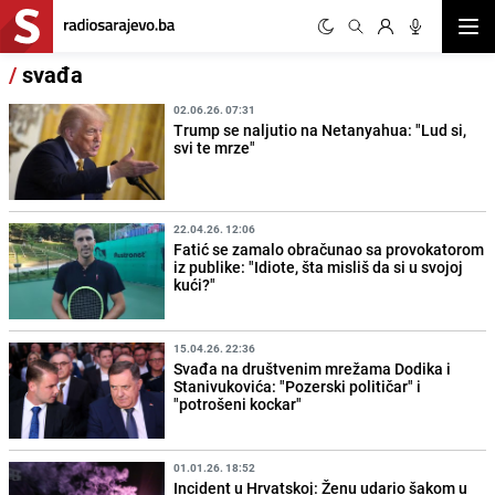
Otvor
/
svađa
02.06.26. 07:31
Trump se naljutio na Netanyahua: "Lud si,
svi te mrze"
22.04.26. 12:06
Fatić se zamalo obračunao sa provokatorom
iz publike: "Idiote, šta misliš da si u svojoj
kući?"
15.04.26. 22:36
Svađa na društvenim mrežama Dodika i
Stanivukovića: "Pozerski političar" i
"potrošeni kockar"
01.01.26. 18:52
Incident u Hrvatskoj: Ženu udario šakom u