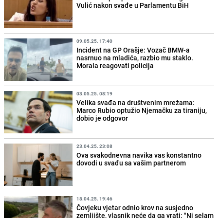
Vulić nakon svađe u Parlamentu BiH
09.05.25. 17:40
Incident na GP Orašje: Vozač BMW-a
nasrnuo na mladića, razbio mu staklo.
Morala reagovati policija
03.05.25. 08:19
Velika svađa na društvenim mrežama:
Marco Rubio optužio Njemačku za tiraniju,
dobio je odgovor
23.04.25. 23:08
Ova svakodnevna navika vas konstantno
dovodi u svađu sa vašim partnerom
18.04.25. 19:46
Čovjeku vjetar odnio krov na susjedno
zemljište, vlasnik neće da ga vrati: "Ni selam