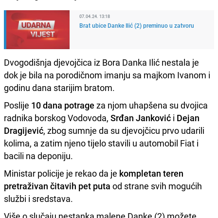
07.04.24. 13:18
Brat ubice Danke Ilić (2) preminuo u zatvoru
Dvogodišnja djevojčica iz Bora Danka Ilić nestala je
dok je bila na porodičnom imanju sa majkom Ivanom i
godinu dana starijim bratom.
Poslije
10 dana potrage
za njom uhapšena su dvojica
radnika borskog Vodovoda,
Srđan Janković
i
Dejan
Dragijević
, zbog sumnje da su djevojčicu prvo udarili
kolima, a zatim njeno tijelo stavili u automobil Fiat i
bacili na deponiju.
Ministar policije je rekao da je
kompletan teren
pretraživan čitavih pet puta
od strane svih mogućih
službi i sredstava.
Više o slučaju nestanka malene Danke (2) možete