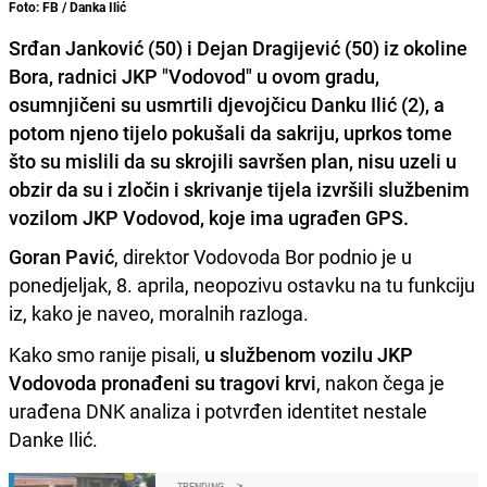
Foto: FB / Danka Ilić
Srđan Janković (50) i Dejan Dragijević (50) iz okoline
Bora, radnici JKP "Vodovod" u ovom gradu,
osumnjičeni su usmrtili djevojčicu Danku Ilić (2), a
potom njeno tijelo pokušali da sakriju, uprkos tome
što su mislili da su skrojili savršen plan, nisu uzeli u
obzir da su i zločin i skrivanje tijela izvršili službenim
vozilom JKP Vodovod, koje ima ugrađen GPS.
Goran Pavić
, direktor Vodovoda Bor podnio je u
ponedjeljak, 8. aprila, neopozivu ostavku na tu funkciju
iz, kako je naveo, moralnih razloga.
Kako smo ranije pisali,
u službenom vozilu JKP
Vodovoda pronađeni su tragovi krvi
, nakon čega je
urađena DNK analiza i potvrđen identitet nestale
Danke Ilić.
TRENDING