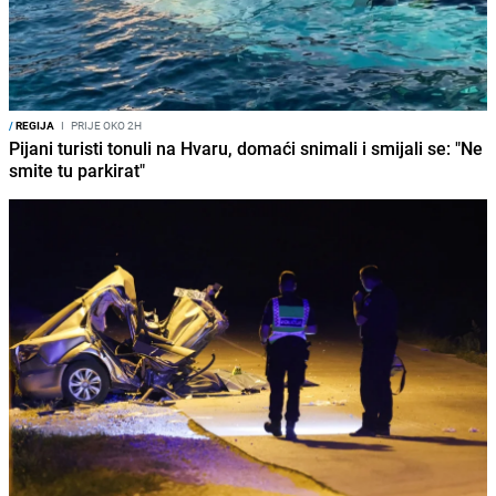
/
REGIJA
I
PRIJE OKO 2H
Pijani turisti tonuli na Hvaru, domaći snimali i smijali se: "Ne
smite tu parkirat"