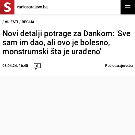
Otvor
/
VIJESTI
/
REGIJA
Novi detalji potrage za Dankom: 'Sve
sam im dao, ali ovo je bolesno,
monstrumski šta je urađeno'
08.04.24. 16:40
Radiosarajevo.ba
0