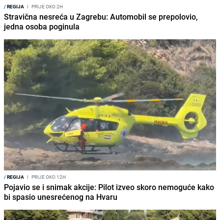
/
REGIJA
I
PRIJE OKO 2H
Stravična nesreća u Zagrebu: Automobil se prepolovio,
jedna osoba poginula
/
REGIJA
I
PRIJE OKO 12H
Pojavio se i snimak akcije: Pilot izveo skoro nemoguće kako
bi spasio unesrećenog na Hvaru