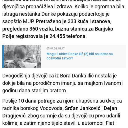
djevojčica pronaći živa i zdrava. Koliko je ogromna bila
istraga nestanka Danke pokazuju podaci koje je
saopštio MUP.
Pretraženo je 333 kuća i stanova,
pregledano 360 vozila, bazna stanica za Banjsko
Polje registrovala je 24.455 telefona
.
05.04.24. 08:47
Mogu li ubice Danke Ilić (2) biti osuđene na
doživotni zatvor?
Dvogodišnja djevojčica iz Bora Danka Ilić nestala je
dok je bila na porodičnom imanju sa majkom Ivanom i
godinu dana starijim bratom.
Poslije
10 dana potrage
za njom uhapšena su dvojica
radnika borskog Vodovoda,
Srđan Janković
i
Dejan
Dragijević
, zbog sumnje da su djevojčicu prvo udarili
kolima, a zatim njeno tijelo stavili u automobil Fiat i