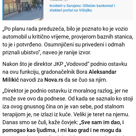
Incident u Sarajevu: Oštećen bankomat i
stakleni portal na Višnjiku
„Po planu rada preduzeća, bilo je poznato ko je vozio
automobil u kritično vrijeme, provjerom baznih stanica,
to je i potvrđeno. Osumnjičeni su privedeni i odmah
priznali ubistvo“, naveo je ranije izvor.
Nakon što je direktor JKP „Vodovod“ podnio ostavku
na ovu funkciju, gradonačelnik Bora
Aleksandar
Milikić
navodi za
Nova.rs
da se čuo sa njim.
„Direktor je podnio ostavku iz moralnog razlog, jer ne
može sve ovo da podnese. Od kada se saznalo ko stoji
iza ovog gnusnog čina on je van sebe, pod stalnom
terapijom je, ne izlazi iz kuće. Veliki je teret na njemu.
Danas smo se čuli, kaže čovjek: „
Sve sam im dao, i
pomogao kao ljudima, i mi kao grad i ne mogu da