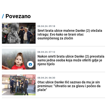
/
Povezano
08.04.24. 09:18
Smrt brata ubice malene Danke (2) otežala
istragu: Evo kako se brani otac
osumnjičenog za zločin
08.04.24. 07:12
Nakon smrti brata ubice Danke (2) preostala
samo jedna osoba koja može otkriti gdje je
njeno tijelo
08.04.24. 06:30
Otac ubice Danke Ilić saznao da mu je sin
preminuo: "Uhvatio se za glavu i počeo da
plače"