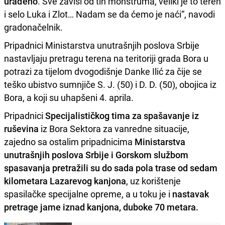
urađeno
. Sve zavisi od tih monstruma, veliki je to teren
i selo Luka i Zlot… Nadam se da ćemo je naći“, navodi
gradonačelnik.
Pripadnici Ministarstva unutrašnjih poslova Srbije
nastavljaju pretragu terena na teritoriji grada Bora u
potrazi za tijelom dvogodišnje Danke Ilić za čije se
teško ubistvo sumnjiče S. J. (50) i D. D. (50), obojica iz
Bora, a koji su uhapšeni 4. aprila.
Pripadnici
Specijalističkog tima za spašavanje iz
ruševina
iz Bora Sektora za vanredne situacije,
zajedno sa ostalim pripadnicima
Ministarstva
unutrašnjih poslova Srbije i Gorskom službom
spasavanja pretražili su do sada pola trase od sedam
kilometara Lazarevog kanjona
, uz korištenje
spasilačke specijalne opreme, a u toku je i
nastavak
pretrage jame iznad kanjona, duboke 70 metara.