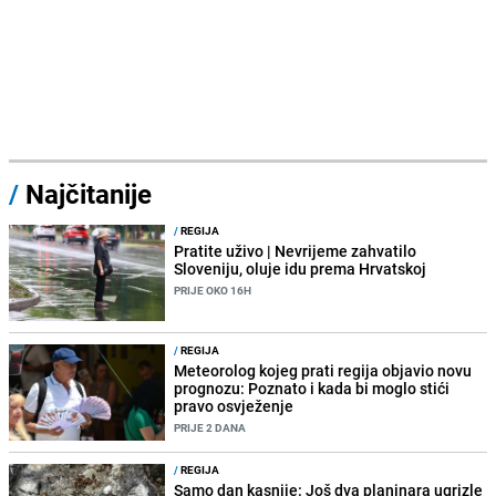
/
Najčitanije
/
REGIJA
Pratite uživo | Nevrijeme zahvatilo
Sloveniju, oluje idu prema Hrvatskoj
PRIJE OKO 16H
/
REGIJA
Meteorolog kojeg prati regija objavio novu
prognozu: Poznato i kada bi moglo stići
pravo osvježenje
PRIJE 2 DANA
/
REGIJA
Samo dan kasnije: Još dva planinara ugrizle