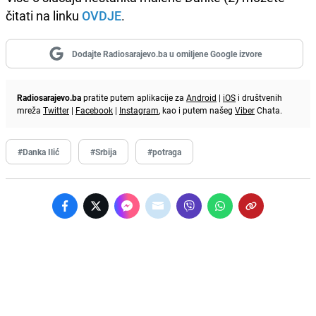
čitati na linku
OVDJE
.
Dodajte Radiosarajevo.ba u omiljene Google izvore
Radiosarajevo.ba
pratite putem aplikacije za
Android
|
iOS
i društvenih
mreža
Twitter
|
Facebook
|
Instagram
, kao i putem našeg
Viber
Chata.
#Danka Ilić
#Srbija
#potraga