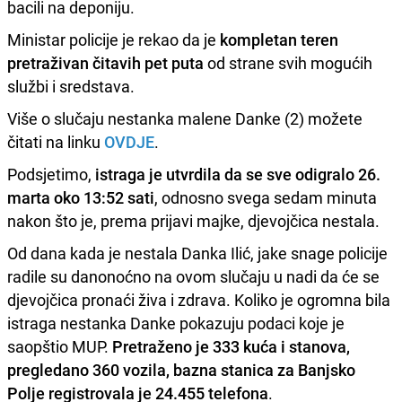
bacili na deponiju.
Ministar policije je rekao da je
kompletan teren
pretraživan čitavih pet puta
od strane svih mogućih
službi i sredstava.
Više o slučaju nestanka malene Danke (2) možete
čitati na linku
OVDJE
.
Podsjetimo,
istraga je utvrdila da se sve odigralo 26.
marta oko 13:52 sati
, odnosno svega sedam minuta
nakon što je, prema prijavi majke, djevojčica nestala.
Od dana kada je nestala Danka Ilić, jake snage policije
radile su danonoćno na ovom slučaju u nadi da će se
djevojčica pronaći živa i zdrava. Koliko je ogromna bila
istraga nestanka Danke pokazuju podaci koje je
saopštio MUP.
Pretraženo je 333 kuća i stanova,
pregledano 360 vozila, bazna stanica za Banjsko
Polje registrovala je 24.455 telefona
.