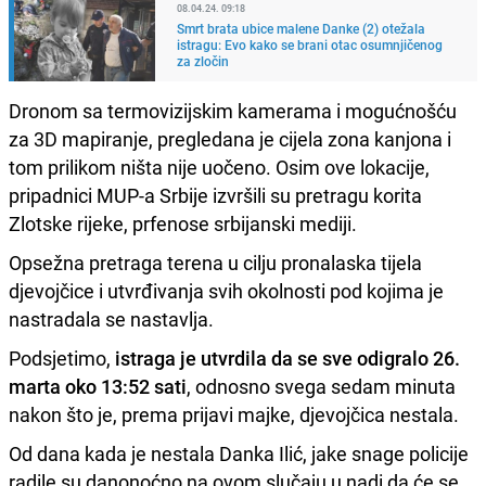
08.04.24. 09:18
Smrt brata ubice malene Danke (2) otežala
istragu: Evo kako se brani otac osumnjičenog
za zločin
Dronom sa termovizijskim kamerama i mogućnošću
za 3D mapiranje, pregledana je cijela zona kanjona i
tom prilikom ništa nije uočeno. Osim ove lokacije,
pripadnici MUP-a Srbije izvršili su pretragu korita
Zlotske rijeke, prfenose srbijanski mediji.
Opsežna pretraga terena u cilju pronalaska tijela
djevojčice i utvrđivanja svih okolnosti pod kojima je
nastradala se nastavlja.
Podsjetimo,
istraga je utvrdila da se sve odigralo 26.
marta oko 13:52 sati
, odnosno svega sedam minuta
nakon što je, prema prijavi majke, djevojčica nestala.
Od dana kada je nestala Danka Ilić, jake snage policije
radile su danonoćno na ovom slučaju u nadi da će se