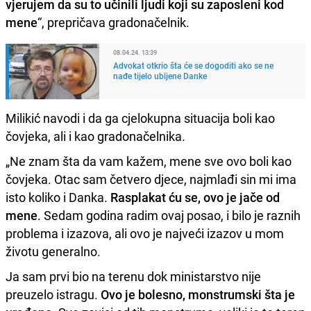
vjerujem da su to učinili ljudi koji su zaposleni kod
mene
“, prepričava gradonačelnik.
08.04.24. 13:39
Advokat otkrio šta će se dogoditi ako se ne
nađe tijelo ubijene Danke
Milikić navodi i da ga cjelokupna situacija boli kao
čovjeka, ali i kao gradonačelnika.
„Ne znam šta da vam kažem, mene sve ovo boli kao
čovjeka. Otac sam četvero djece, najmlađi sin mi ima
isto koliko i Danka.
Rasplakat ću se, ovo je jače od
mene
. Sedam godina radim ovaj posao, i bilo je raznih
problema i izazova, ali ovo je najveći izazov u mom
životu generalno.
Ja sam prvi bio na terenu dok ministarstvo nije
preuzelo istragu.
Ovo je bolesno, monstrumski šta je