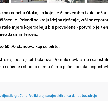
skom naselju Otoka, na kojoj je 5. novembra izbio požar k
išćen je. Privodi se kraju idejno rješenje, vrši se repara
stale mjere koje trabaju biti provedene - potvrdio je
Fen
ajevo Jasmin Terović.
oko 60-70 štandova
koji su bili tu.
rukciji postojećih boksova. Pomalo dovlačimo i sa ostali
jno rješenje i shodno njemu ćemo početi polako uspostavl
vijestila građane: Veliki broj sarajevskih ulica danas bez struje