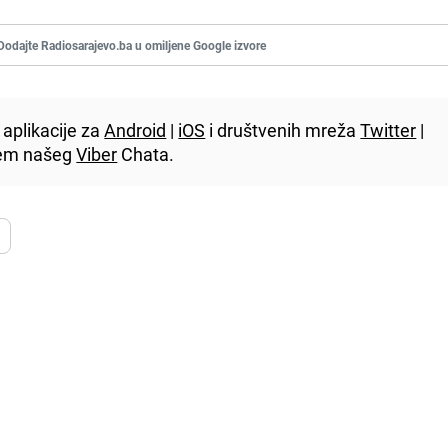
Dodajte Radiosarajevo.ba u omiljene Google izvore
aplikacije za
Android
|
iOS
i društvenih mreža
Twitter
|
utem našeg
Viber
Chata.