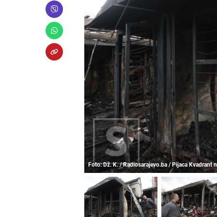
Foto: Dž. K. / Radiosarajevo.ba / Pijaca Kvadrant