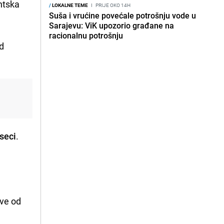
antska
/
LOKALNE TEME
I
PRIJE OKO 14H
Suša i vrućine povećale potrošnju vode u
Sarajevu: ViK upozorio građane na
racionalnu potrošnju
ad
eseci
.
sve od