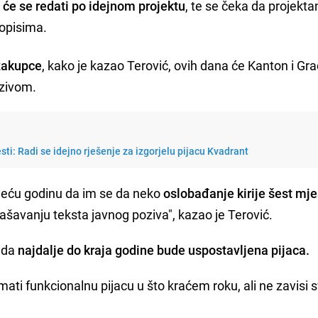
 će se redati po idejnom projektu
, te se čeka da projekt
ropisima.
zakupce
, kako je kazao Terović, ovih dana će Kanton i Gr
ozivom.
sti: Radi se idejno rješenje za izgorjelu pijacu Kvadrant
deću godinu da im se da neko
oslobađanje kirije šest mj
lašavanju teksta javnog poziva", kazao je Terović.
 da
najdalje do kraja godine bude uspostavljena pijaca.
ti funkcionalnu pijacu u što kraćem roku, ali ne zavisi 