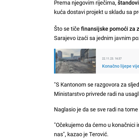
Prema njegovim riječima,
štandovi
kuća dostavi projekt u skladu sa p
Što se tiče
finansijske pomoći za 
Sarajevo izaći sa jednim javnim p
22.11.23. 16:37
Konačno lijepe vije
"S Kantonom se razgovora za slje
Ministarstvo privrede radi na usag
Naglasio je da se sve radi na tome
"Očekujemo da ćemo u konačnici ima
nas", kazao je Terović.