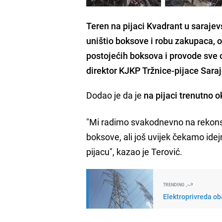
Teren na pijaci Kvadrant u sarajev
uništio boksove i robu zakupaca, oč
postojećih boksova i provode sve o
direktor KJKP Tržnice-pijace Sar
Dodao je da je
na pijaci trenutno 
"Mi radimo svakodnevno na rekonst
boksove, ali još uvijek čekamo ide
pijacu", kazao je Terović.
TRENDING
Elektroprivreda oba