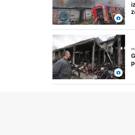
i
z
08
G
p