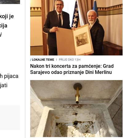
oji je
cija
i
/
LOKALNE TEME
I
PRIJE OKO 13H
Nakon tri koncerta za pamćenje: Grad
Sarajevo odao priznanje Dini Merlinu
h pijaca
jati