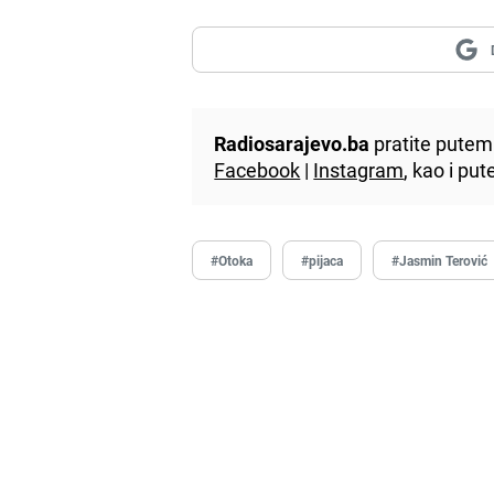
Radiosarajevo.ba
pratite putem 
Facebook
|
Instagram
, kao i p
#Otoka
#pijaca
#Jasmin Terović