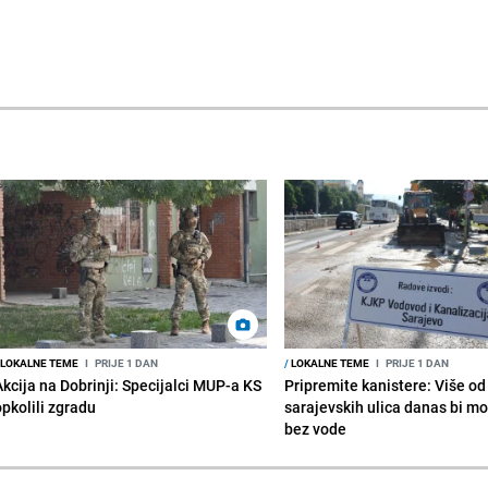
LOKALNE TEME
I
PRIJE 1 DAN
/
LOKALNE TEME
I
PRIJE 1 DAN
Akcija na Dobrinji: Specijalci MUP-a KS
Pripremite kanistere: Više od
opkolili zgradu
sarajevskih ulica danas bi mo
bez vode