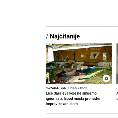
/
Najčitanije
/
LOKALNE TEME
I
PRIJE 2 DANA
/
Lice Sarajeva koje ne smijemo
ignorisati: Ispod mosta pronađen
improvizovani dom