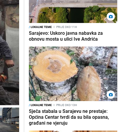
/
LOKALNE TEME
I
PRIJE OKO 11H
Sarajevo: Uskoro javna nabavka za
obnovu mosta u ulici Ive Andrića
/
LOKALNE TEME
I
PRIJE OKO 13H
Sječa stabala u Sarajevu ne prestaje:
Općina Centar tvrdi da su bila opasna,
građani ne vjeruju