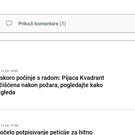
Prikaži komentare
(
1
)
.11.23. 10:57
skoro počinje s radom: Pijaca Kvadrant
čišćena nakon požara, pogledajte kako
zgleda
.11.23. 17:20
očelo potpisivanje peticije za hitno