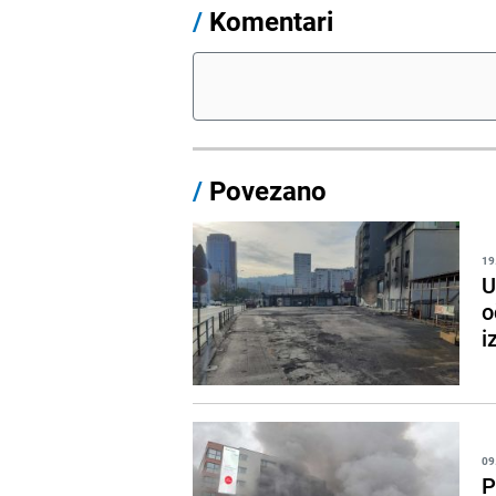
/
Komentari
/
Povezano
19
U
o
i
09
P