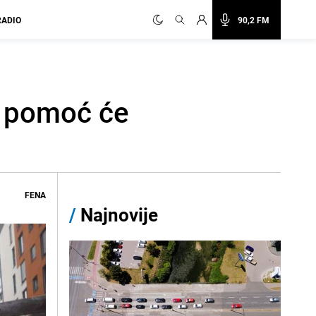
RADIO
90,2 FM
u pomoć će
FENA
/
Najnovije