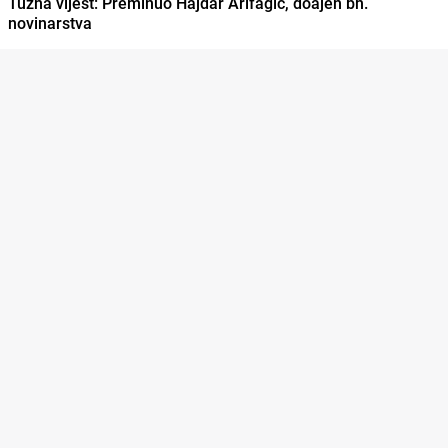
Tužna vijest: Preminuo Hajdar Arifagić, doajen bh.
novinarstva