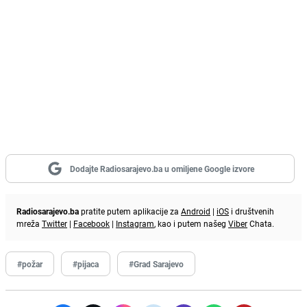
Dodajte Radiosarajevo.ba u omiljene Google izvore
Radiosarajevo.ba
pratite putem aplikacije za
Android
|
iOS
i društvenih
mreža
Twitter
|
Facebook
|
Instagram
, kao i putem našeg
Viber
Chata.
#požar
#pijaca
#Grad Sarajevo