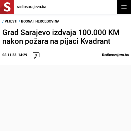
Otvor
/
VIJESTI
/
BOSNA I HERCEGOVINA
Grad Sarajevo izdvaja 100.000 KM
nakon požara na pijaci Kvadrant
08.11.23. 14:29
Radiosarajevo.ba
3