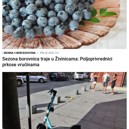
/
BOSNA I HERCEGOVINA
I
PRIJE OKO 1H
Sezona borovnica traje u Živinicama: Poljoprivrednici
prkose vrućinama