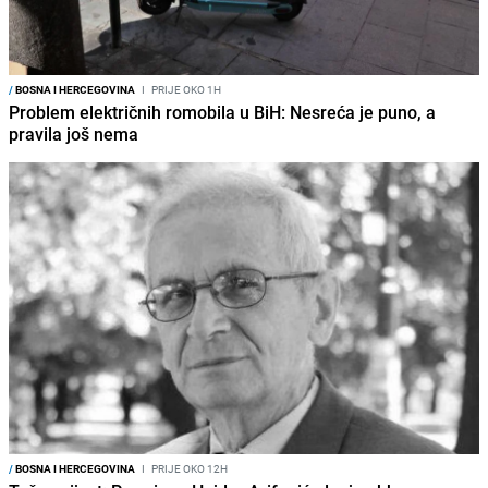
/
BOSNA I HERCEGOVINA
I
PRIJE OKO 1H
Problem električnih romobila u BiH: Nesreća je puno, a
pravila još nema
/
BOSNA I HERCEGOVINA
I
PRIJE OKO 12H