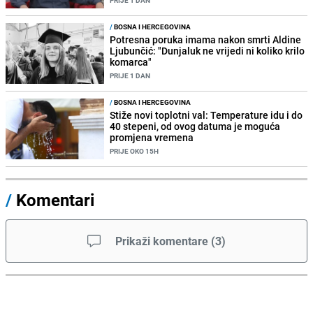
PRIJE 1 DAN
/
BOSNA I HERCEGOVINA
Potresna poruka imama nakon smrti Aldine
Ljubunčić: "Dunjaluk ne vrijedi ni koliko krilo
komarca"
PRIJE 1 DAN
/
BOSNA I HERCEGOVINA
Stiže novi toplotni val: Temperature idu i do
40 stepeni, od ovog datuma je moguća
promjena vremena
PRIJE OKO 15H
/
Komentari
Prikaži komentare
(
3
)