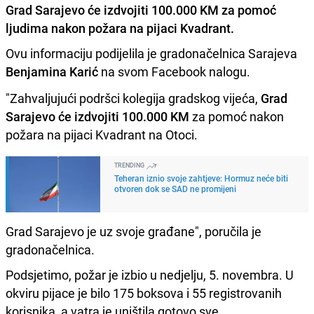
Grad Sarajevo će izdvojiti 100.000 KM za pomoć
ljudima nakon požara na pijaci Kvadrant.
Ovu informaciju podijelila je gradonačelnica Sarajeva
Benjamina Karić
na svom Facebook nalogu.
"Zahvaljujući podršci kolegija gradskog vijeća,
Grad
Sarajevo će izdvojiti 100.000 KM
za pomoć nakon
požara na pijaci Kvadrant na Otoci.
TRENDING
Teheran iznio svoje zahtjeve: Hormuz neće biti
otvoren dok se SAD ne promijeni
Grad Sarajevo je uz svoje građane", poručila je
gradonačelnica.
Podsjetimo, požar je izbio u nedjelju, 5. novembra. U
okviru pijace je bilo 175 boksova i 55 registrovanih
korisnika, a vatra je uništila gotovo sve.