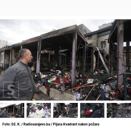
Foto: Dž. K. / Radiosarajevo.ba / Pijaca Kvadrant nakon požara