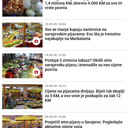
1,4 miliona KM, dnevno 4.000 KM za ove tri
vrste povrća
15.09.25. 14:24
Sve se manje kupuju namirnice na
sarajevskim pijacama: Evo šta je trenutno
najskuplje na Markalama
14.09.25. 13:22
Postaje li zimnica luksuz? Obišli smo
sarajevsku pijacu, iznenadile su nas cijene
povrća
13.09.25. 16:12
Cijene na pijacama divljaju: Bijeli luk skuplji
za 5 KM, a ovo voće je poskupilo za čak 12
KM
03.09.25. 14:46
Posjetili smo pijacu u Sarajevu: Pogledajte
aktuelne cijene voća