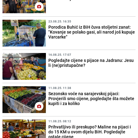
23.08.25. 16:35
Porodica Buhić iz BiH čuva stoljetni zanat:
"Kovanje se polako gasi, ali narod još kupuje
Varcarke"
16.08.25. 17:07
Pogledajte cijene s pijace na Jadranu: Jesu
li (ne)pristupačne?
11.08.25. 11:38
Sezonsko voće na sarajevskoj pijaci:
Provjerili smo cijene, pogledajte šta možete
kupiti i za koliko
11.08.25. 08:12
Prihvatljivo ili preskupo? Maline na pijaci i
do 15 KM u ovom dijelu BiH. Pogledajte
ostale cijene