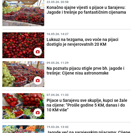
22.05.26. 20:58
Konačno sjajne vijesti s pijace u Sarajevu:
Jagode i trešnje po fantastičnim cijenama
16.05.26. 14:27
Luksuz na tezgama, ovo voće na pijaci
dostiglo je nevjerovatnih 20 KM
09.05.26. 11:29
Na poznatu pijacu stigle prve bh. jagode i
trešnje: Cijene nisu astronomske
07.04.26. 11:33
Pijace u Sarajevu sve skuplje, kupci se žale
na cijene: "Prošle godine 5 KM, danas i do
10 KM više"
19.03.26. 13:42
Jagode već na sarajevskim pijacama: Cijene