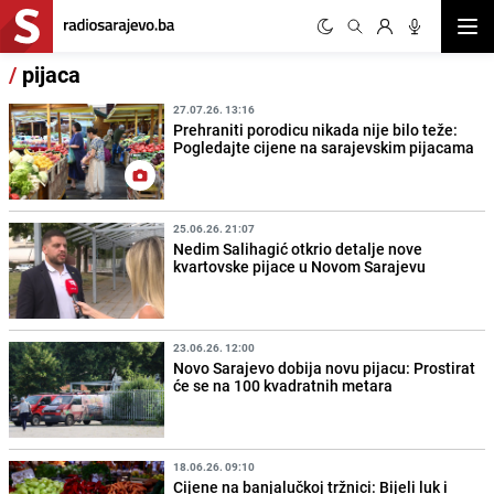
Otvor
/
pijaca
27.07.26. 13:16
Prehraniti porodicu nikada nije bilo teže:
Pogledajte cijene na sarajevskim pijacama
25.06.26. 21:07
Nedim Salihagić otkrio detalje nove
kvartovske pijace u Novom Sarajevu
23.06.26. 12:00
Novo Sarajevo dobija novu pijacu: Prostirat
će se na 100 kvadratnih metara
18.06.26. 09:10
Cijene na banjalučkoj tržnici: Bijeli luk i