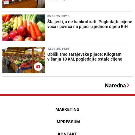
05.08.25. 08:15
Šta jesti, a ne bankrotirati: Pogledajte cijene
voća i povrća na pijaci u jednom dijelu BiH
12.07.25. 14:09
Obišli smo sarajevske pijace: Kilogram
višanja 10 KM, pogledajte ostale cijene
Naredna
MARKETING
IMPRESSUM
KONTAKT