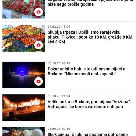
niže nego prošle godine
24.02.26. 13:00
Skuplja trpeza | Obišli smo sarajevsku
pijacu: Tikvice i paprike 10 KM, grožđe 8 KM,
kivi 8 KM...
06.10.25. 08:43
Požar uništio halu s tekstilom na pijaci u
Brčkom: "Nismo mogli ništa spasiti"
05.10.25. 21:24
Veliki požar u Brčkom, gori pijaca "Arizona":
Vatrogasci se bore s vatrenom stihijom
24.09.25. 07:46
Skok cijena: U julu na pijacama potrošeno