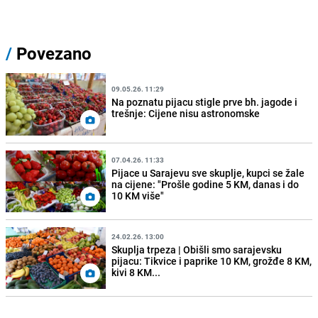
/
Povezano
09.05.26. 11:29
Na poznatu pijacu stigle prve bh. jagode i
trešnje: Cijene nisu astronomske
07.04.26. 11:33
Pijace u Sarajevu sve skuplje, kupci se žale
na cijene: "Prošle godine 5 KM, danas i do
10 KM više"
24.02.26. 13:00
Skuplja trpeza | Obišli smo sarajevsku
pijacu: Tikvice i paprike 10 KM, grožđe 8 KM,
kivi 8 KM...