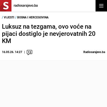
Otvor
/
VIJESTI
/
BOSNA I HERCEGOVINA
Luksuz na tezgama, ovo voće na
pijaci dostiglo je nevjerovatnih 20
KM
16.05.26. 14:27
Radiosarajevo.ba
13