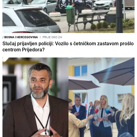
/
BOSNA I HERCEGOVINA
I
PRIJE OKO 2H
Slučaj prijavljen policiji: Vozilo s četničkom zastavom prošlo
centrom Prijedora?