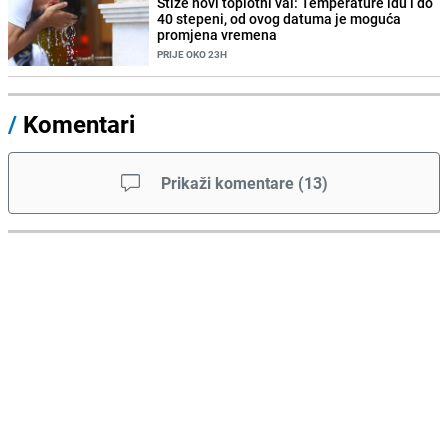
Stiže novi toplotni val: Temperature idu i do
40 stepeni, od ovog datuma je moguća
promjena vremena
PRIJE OKO 23H
/
Komentari
Prikaži komentare
(
13
)