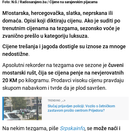
Foto: N.G / Radiosarajevo.ba / Cijene na sarajevskim pijacama
M!ostarska, hercegovačka, slatka, neprskana ili
domaća. Opisi koji diktiraju cijenu. Ako je suditi po
trenutnim cijenama na tezgama, sezonsko voće je
zvanično prešlo u kategoriju luksuza.
Cijene trešanja i jagoda dostigle su iznose za mnoge
nedostižne
.
Apsolutni rekorder na tezgama ove sezone je
čuveni
mostarski rušt, čija se cijena penje na nevjerovatnih
20 KM
po kilogramu. Prodavci visoku cijenu pravdaju
skupom nabavkom i tvrde da je plod savršen.
TRENDING
Slučaj prijavljen policiji: Vozilo s četničkom
zastavom prošlo centrom Prijedora?
Na nekim tezgama, piše
Srpskainfo
, se
može naći i