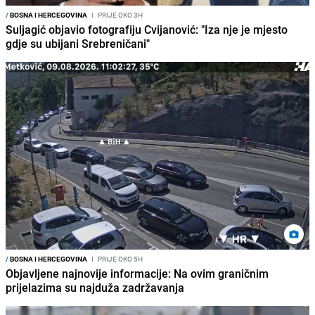
/
BOSNA I HERCEGOVINA
I
PRIJE OKO 3H
Suljagić objavio fotografiju Cvijanović: "Iza nje je mjesto
gdje su ubijani Srebreničani"
/
BOSNA I HERCEGOVINA
I
PRIJE OKO 5H
Objavljene najnovije informacije: Na ovim graničnim
prijelazima su najduža zadržavanja