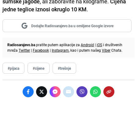
šumske jagode
, ali zaboravite na kilograme.
Cijena
jedne teglice iznosi okruglo 10 KM
.
Dodajte Radiosarajevo.ba u omiljene Google izvore
Radiosarajevo.ba
pratite putem aplikacije za
Android
|
iOS
i društvenih
mreža
Twitter
|
Facebook
|
Instagram
, kao i putem našeg
Viber
Chata.
#pijaca
#cijene
#trešnje