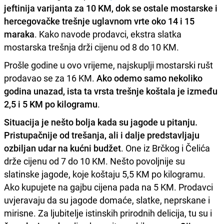
jeftinija varijanta za 10 KM, dok se ostale mostarske i
hercegovačke trešnje uglavnom vrte oko 14 i 15
maraka
. Kako navode prodavci, ekstra slatka
mostarska trešnja drži cijenu od 8 do 10 KM.
Prošle godine u ovo vrijeme, najskuplji mostarski rušt
prodavao se za 16 KM.
Ako odemo samo nekoliko
godina unazad, ista ta vrsta trešnje koštala je između
2,5 i 5 KM po kilogramu
.
Situacija je nešto bolja kada su jagode u pitanju.
Pristupačnije od trešanja, ali i dalje predstavljaju
ozbiljan udar na kućni budžet
. One iz Brčkog i Čelića
drže cijenu od 7 do 10 KM. Nešto povoljnije su
slatinske jagode, koje koštaju 5,5 KM po kilogramu.
Ako kupujete na gajbu cijena pada na 5 KM. Prodavci
uvjeravaju da su jagode domaće, slatke, neprskane i
mirisne. Za ljubitelje istinskih prirodnih delicija, tu su i