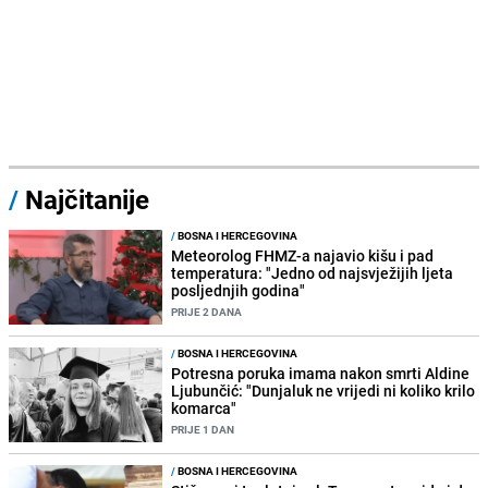
/
Najčitanije
/
BOSNA I HERCEGOVINA
Meteorolog FHMZ-a najavio kišu i pad
temperatura: "Jedno od najsvježijih ljeta
posljednjih godina"
PRIJE 2 DANA
/
BOSNA I HERCEGOVINA
Potresna poruka imama nakon smrti Aldine
Ljubunčić: "Dunjaluk ne vrijedi ni koliko krilo
komarca"
PRIJE 1 DAN
/
BOSNA I HERCEGOVINA