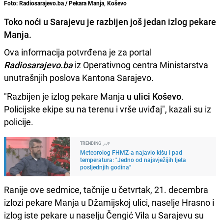
Foto: Radiosarajevo.ba / Pekara Manja, Koševo
Toko noći u Sarajevu je razbijen još jedan izlog pekare
Manja.
Ova informacija potvrđena je za portal
Radiosarajevo.ba
iz Operativnog centra Ministarstva
unutrašnjih poslova Kantona Sarajevo.
"Razbijen je izlog pekare Manja
u ulici Koševo
.
Policijske ekipe su na terenu i vrše uviđaj", kazali su iz
policije.
TRENDING
Meteorolog FHMZ-a najavio kišu i pad
temperatura: "Jedno od najsvježijih ljeta
posljednjih godina"
Ranije ove sedmice, tačnije u četvrtak, 21. decembra
izlozi pekare Manja u Džamijskoj ulici, naselje Hrasno i
izlog iste pekare u naselju Čengić Vila u Sarajevu su