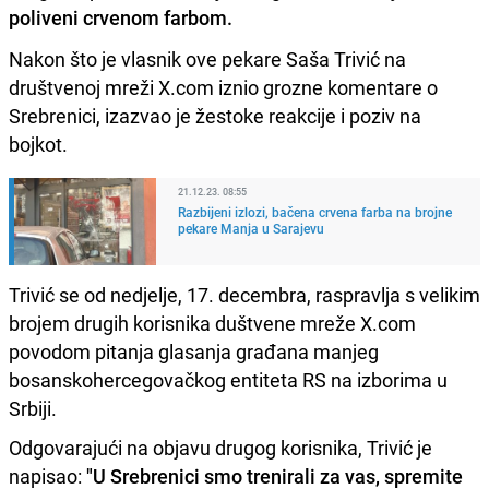
poliveni crvenom farbom.
Nakon što je vlasnik ove pekare Saša Trivić na
društvenoj mreži X.com iznio grozne komentare o
Srebrenici, izazvao je žestoke reakcije i poziv na
bojkot.
21.12.23. 08:55
Razbijeni izlozi, bačena crvena farba na brojne
pekare Manja u Sarajevu
Trivić se od nedjelje, 17. decembra, raspravlja s velikim
brojem drugih korisnika duštvene mreže X.com
povodom pitanja glasanja građana manjeg
bosanskohercegovačkog entiteta RS na izborima u
Srbiji.
Odgovarajući na objavu drugog korisnika, Trivić je
napisao:
"U Srebrenici smo trenirali za vas, spremite