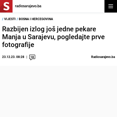
Otvor
/
VIJESTI
/
BOSNA I HERCEGOVINA
Razbijen izlog još jedne pekare
Manja u Sarajevu, pogledajte prve
fotografije
23.12.23. 08:28
Radiosarajevo.ba
18