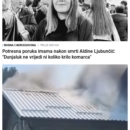
/
BOSNA I HERCEGOVINA
I
PRIJE OKO 6H
Potresna poruka imama nakon smrti Aldine Ljubunčić:
"Dunjaluk ne vrijedi ni koliko krilo komarca"