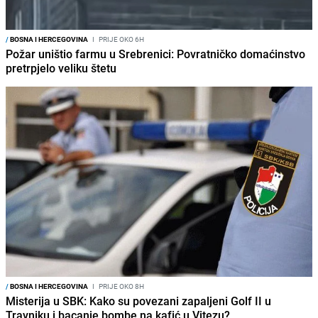
/
BOSNA I HERCEGOVINA
I
PRIJE OKO 6H
Požar uništio farmu u Srebrenici: Povratničko domaćinstvo
pretrpjelo veliku štetu
/
BOSNA I HERCEGOVINA
I
PRIJE OKO 8H
Misterija u SBK: Kako su povezani zapaljeni Golf II u
Travniku i bacanje bombe na kafić u Vitezu?