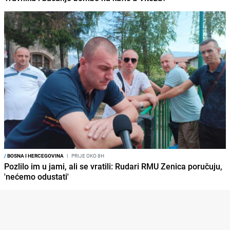
/
BOSNA I HERCEGOVINA
I
PRIJE OKO 8H
Pozlilo im u jami, ali se vratili: Rudari RMU Zenica poručuju,
'nećemo odustati'