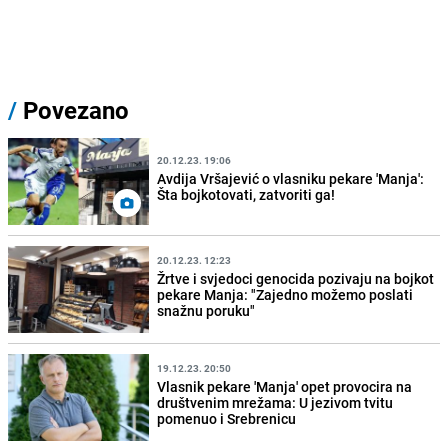
/
Povezano
20.12.23. 19:06
Avdija Vršajević o vlasniku pekare 'Manja':
Šta bojkotovati, zatvoriti ga!
20.12.23. 12:23
Žrtve i svjedoci genocida pozivaju na bojkot
pekare Manja: "Zajedno možemo poslati
snažnu poruku"
19.12.23. 20:50
Vlasnik pekare 'Manja' opet provocira na
društvenim mrežama: U jezivom tvitu
pomenuo i Srebrenicu