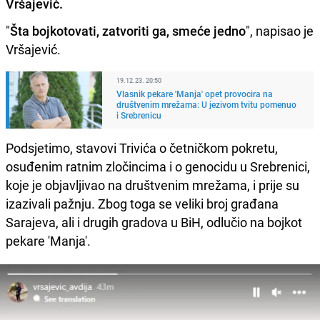
Vršajević.
"
Šta bojkotovati, zatvoriti ga, smeće jedno
", napisao je
Vršajević.
19.12.23. 20:50
Vlasnik pekare 'Manja' opet provocira na
društvenim mrežama: U jezivom tvitu pomenuo
i Srebrenicu
Podsjetimo, stavovi Trivića o četničkom pokretu,
osuđenim ratnim zločincima i o genocidu u Srebrenici,
koje je objavljivao na društvenim mrežama, i prije su
izazivali pažnju. Zbog toga se veliki broj građana
Sarajeva, ali i drugih gradova u BiH, odlučio na bojkot
pekare 'Manja'.