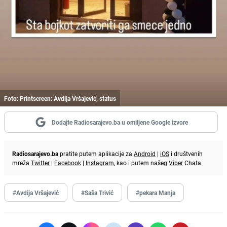
Foto: Printscreen: Avdija Vršajević, status
Dodajte Radiosarajevo.ba u omiljene Google izvore
Radiosarajevo.ba
pratite putem aplikacije za
Android
|
iOS
i društvenih
mreža
Twitter
|
Facebook
|
Instagram
, kao i putem našeg
Viber
Chata.
#Avdija Vršajević
#Saša Trivić
#pekara Manja