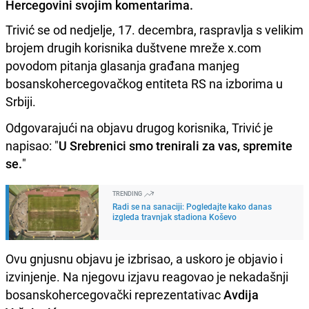
Hercegovini svojim komentarima.
Trivić se od nedjelje, 17. decembra, raspravlja s velikim
brojem drugih korisnika duštvene mreže x.com
povodom pitanja glasanja građana manjeg
bosanskohercegovačkog entiteta RS na izborima u
Srbiji.
Odgovarajući na objavu drugog korisnika, Trivić je
napisao: "
U Srebrenici smo trenirali za vas, spremite
se.
"
TRENDING
Radi se na sanaciji: Pogledajte kako danas
izgleda travnjak stadiona Koševo
Ovu gnjusnu objavu je izbrisao, a uskoro je objavio i
izvinjenje. Na njegovu izjavu reagovao je nekadašnji
bosanskohercegovački reprezentativac
Avdija