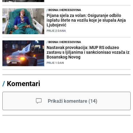
/
BOSNA I HERCEGOVINA
Pijana sjela za volan: Osiguranje odbilo
isplatu štete na vozilu koje je slupala Anja
Ljubojević
PRIJE 2 DANA
/
BOSNA I HERCEGOVINA
Nastavak provokacija: MUP RS oduzeo
zastavu s ljiljanima i sankcionisao vozača iz
Bosanskog Novog
PRIJE 1 DAN
/
Komentari
Prikaži komentare
(
14
)