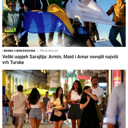
/
BOSNA I HERCEGOVINA
I
PRIJE OKO 4H
Veliki uspjeh Sarajlija: Armin, Maid i Amar osvojili najviši
vrh Turske