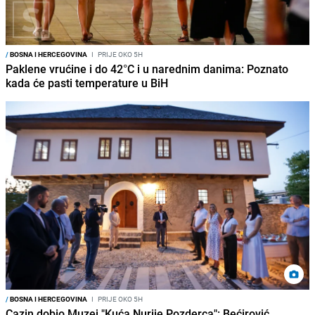
/
BOSNA I HERCEGOVINA
I
PRIJE OKO 5H
Paklene vrućine i do 42°C i u narednim danima: Poznato
kada će pasti temperature u BiH
/
BOSNA I HERCEGOVINA
I
PRIJE OKO 5H
Cazin dobio Muzej "Kuća Nurije Pozderca": Bećirović