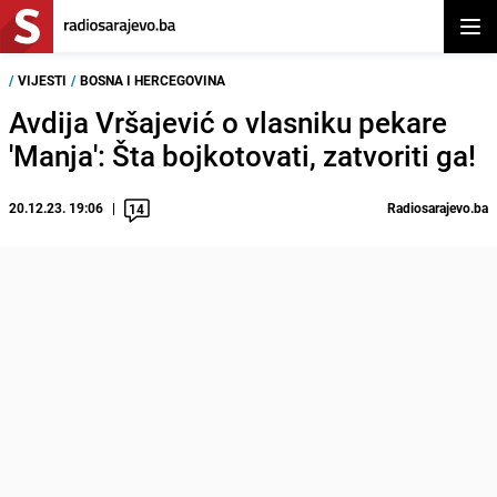
Otvor
/
VIJESTI
/
BOSNA I HERCEGOVINA
Avdija Vršajević o vlasniku pekare
'Manja': Šta bojkotovati, zatvoriti ga!
20.12.23. 19:06
Radiosarajevo.ba
14