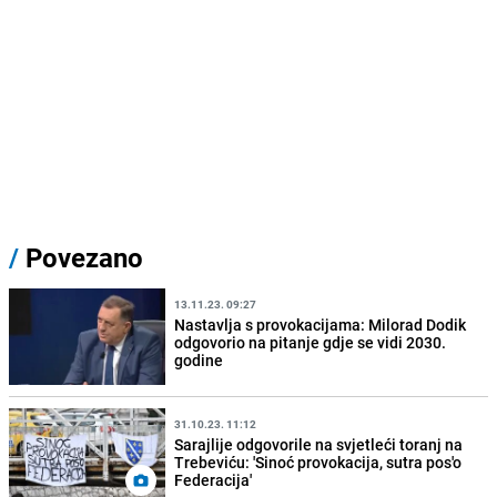
/
Povezano
13.11.23. 09:27
Nastavlja s provokacijama: Milorad Dodik
odgovorio na pitanje gdje se vidi 2030.
godine
31.10.23. 11:12
Sarajlije odgovorile na svjetleći toranj na
Trebeviću: 'Sinoć provokacija, sutra pos'o
Federacija'