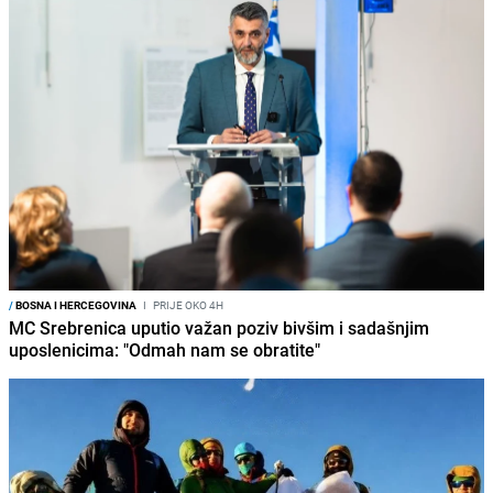
/
BOSNA I HERCEGOVINA
I
PRIJE OKO 4H
MC Srebrenica uputio važan poziv bivšim i sadašnjim
uposlenicima: "Odmah nam se obratite"