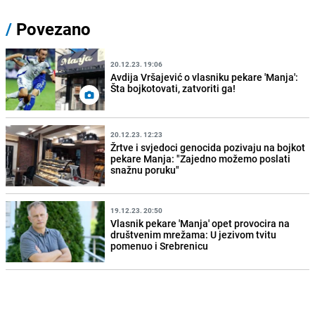
/
Povezano
20.12.23. 19:06
Avdija Vršajević o vlasniku pekare 'Manja':
Šta bojkotovati, zatvoriti ga!
20.12.23. 12:23
Žrtve i svjedoci genocida pozivaju na bojkot
pekare Manja: "Zajedno možemo poslati
snažnu poruku"
19.12.23. 20:50
Vlasnik pekare 'Manja' opet provocira na
društvenim mrežama: U jezivom tvitu
pomenuo i Srebrenicu