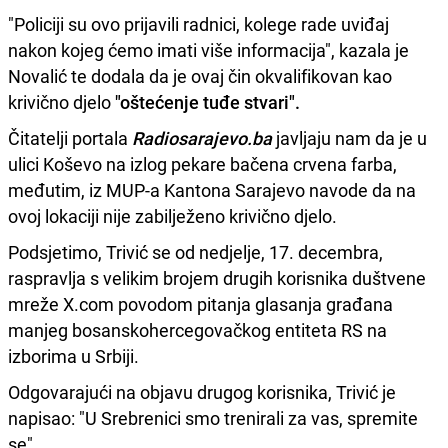
"Policiji su ovo prijavili radnici, kolege rade uviđaj
nakon kojeg ćemo imati više informacija", kazala je
Novalić te dodala da je ovaj čin okvalifikovan kao
krivično djelo
"oštećenje tuđe stvari".
Čitatelji portala
Radiosarajevo.ba
javljaju nam da je u
ulici Koševo na izlog pekare bačena crvena farba,
međutim, iz MUP-a Kantona Sarajevo navode da na
ovoj lokaciji nije zabilježeno krivično djelo.
Podsjetimo, Trivić se od nedjelje, 17. decembra,
raspravlja s velikim brojem drugih korisnika duštvene
mreže X.com povodom pitanja glasanja građana
manjeg bosanskohercegovačkog entiteta RS na
izborima u Srbiji.
Odgovarajući na objavu drugog korisnika, Trivić je
napisao: "U Srebrenici smo trenirali za vas, spremite
se".