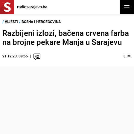
Otvor
/
VIJESTI
/
BOSNA I HERCEGOVINA
Razbijeni izlozi, bačena crvena farba
na brojne pekare Manja u Sarajevu
21.12.23. 08:55
L. M.
42