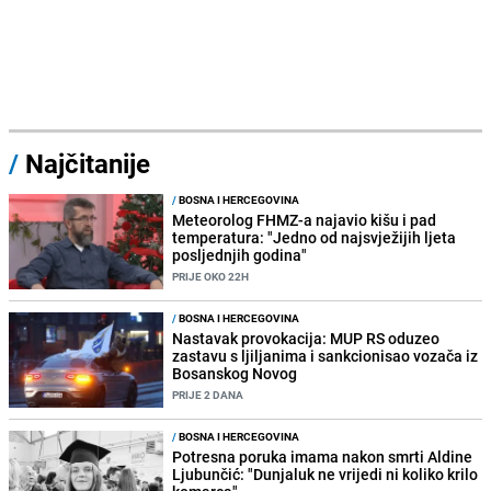
/
Najčitanije
/
BOSNA I HERCEGOVINA
Meteorolog FHMZ-a najavio kišu i pad
temperatura: "Jedno od najsvježijih ljeta
posljednjih godina"
PRIJE OKO 22H
/
BOSNA I HERCEGOVINA
Nastavak provokacija: MUP RS oduzeo
zastavu s ljiljanima i sankcionisao vozača iz
Bosanskog Novog
PRIJE 2 DANA
/
BOSNA I HERCEGOVINA
Potresna poruka imama nakon smrti Aldine
Ljubunčić: "Dunjaluk ne vrijedi ni koliko krilo