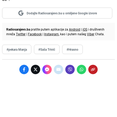
Dodajte Radiosarajevo.ba u omiljene Google izvore
Radiosarajevo.ba
pratite putem aplikacije za
Android
|
iOS
i društvenih
mreža
Twitter
|
Facebook
|
Instagram
, kao i putem našeg
Viber
Chata.
#pekara Manja
#Saša Trivić
#Hrasno