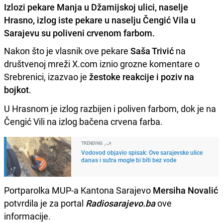
Izlozi pekare Manja u Džamijskoj ulici, naselje
Hrasno, izlog iste pekare u naselju Čengić Vila u
Sarajevu su poliveni crvenom farbom.
Nakon što je vlasnik ove pekare
Saša Trivić
na
društvenoj mreži X.com iznio grozne komentare o
Srebrenici, izazvao je
žestoke reakcije i poziv na
bojkot
.
U Hrasnom je izlog razbijen i poliven farbom, dok je na
Čengić Vili na izlog bačena crvena farba.
TRENDING
Vodovod objavio spisak: Ove sarajevske ulice
danas i sutra mogle bi biti bez vode
Portparolka MUP-a Kantona Sarajevo
Mersiha Novalić
potvrdila je za portal
Radiosarajevo.ba
ove
informacije.