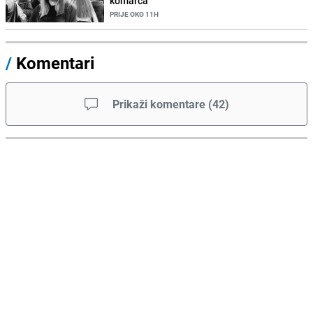
komarca"
PRIJE OKO 11H
/
Komentari
Prikaži komentare
(
42
)