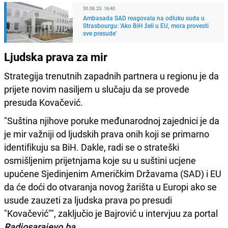
30.08.23. 16:40
Ambasada SAD reagovala na odluku suda u
Strasbourgu: 'Ako BiH želi u EU, mora provesti
sve presude'
Ljudska prava za mir
Strategija trenutnih zapadnih partnera u regionu je da
prijete novim nasiljem u slučaju da se provede
presuda Kovačević.
"Suština njihove poruke međunarodnoj zajednici je da
je mir važniji od ljudskih prava onih koji se primarno
identifikuju sa BiH. Dakle, radi se o strateški
osmišljenim prijetnjama koje su u suštini ucjene
upućene Sjedinjenim Američkim Državama (SAD) i EU
da će doći do otvaranja novog žarišta u Europi ako se
usude zauzeti za ljudska prava po presudi
"Kovačević"", zaključio je Bajrović u intervjuu za portal
Radiosarajevo.ba.