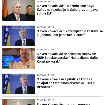
15.07.26. 16:14
Slaven Kovačević: "Upozorio sam Kayu
Kallas na rezoluciju iz Sabora, zabrinjava
šutnja EU"
02.07.26. 20:15
Slaven Kovačević: "Zabranjivanje zastave sa
ljiljanima udar je na mir i Ustav!"
12.06.26. 23:42
Slaven Kovačević se slikao sa zastavom
RBiH i poslao poruku: "Nastavljamo dalje.
Korak po korak"
12.06.26. 14:08
Slavena Kovačevića pitali: Za koga će
navijati na Svjetskom prvenstvu - BiH ili
Hrvatsku?
09.06.26. 17:10
Slaven Kovačević o zabrani prenosa