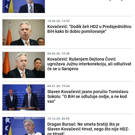
10.02.26. 13:53
Kovačević: "Dodik želi HDZ u Predsjedništvu
BiH kako bi dobio pomilovanje"
06.02.26. 15:38
Kovačević: Rušenjem Dejtona Čović
ugrožava Južnu interkonekciju, ali odlučivat
će se u Sarajevu
04.01.26. 19:54
Slaven Kovačević jasno poručio Tomislavu
Sokolu: "O BiH se odlučuje ovdje, a ne kod
vas"
15.12.25. 20:55
Dragan Bursać: Ne smeta bratiji što je
Slaven Kovačević Hrvat, nego što nije HDZ-
ov Hrvat!