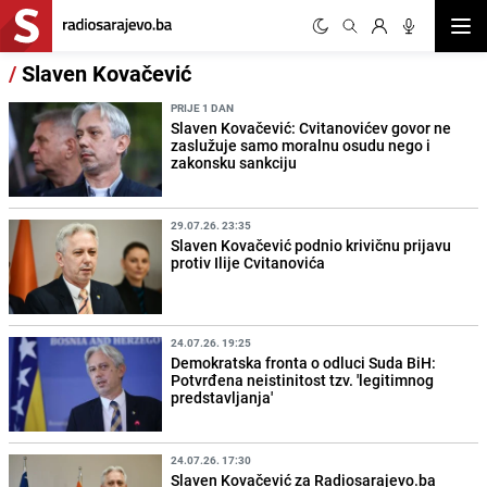
Otvor
/
Slaven Kovačević
PRIJE 1 DAN
Slaven Kovačević: Cvitanovićev govor ne
zaslužuje samo moralnu osudu nego i
zakonsku sankciju
29.07.26. 23:35
Slaven Kovačević podnio krivičnu prijavu
protiv Ilije Cvitanovića
24.07.26. 19:25
Demokratska fronta o odluci Suda BiH:
Potvrđena neistinitost tzv. 'legitimnog
predstavljanja'
24.07.26. 17:30
Slaven Kovačević za Radiosarajevo.ba