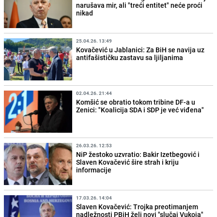
narušava mir, ali "treći entitet" neće proći
nikad
25.04.26. 13:49
Kovačević u Jablanici: Za BiH se navija uz
antifašističku zastavu sa ljiljanima
02.04.26. 21:44
Komšić se obratio tokom tribine DF-a u
Zenici: "Koalicija SDA i SDP je već viđena"
26.03.26. 12:53
NiP žestoko uzvratio: Bakir Izetbegović i
Slaven Kovačević šire strah i kriju
informacije
17.03.26. 14:04
Slaven Kovačević: Trojka preotimanjem
nadležnosti PBiH želi novi "slučaj Vukoja"