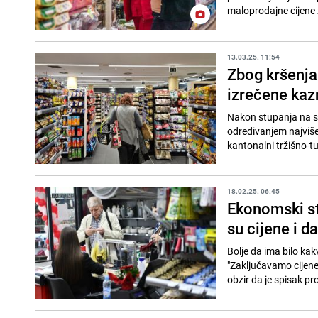
maloprodajne cijene 
13.03.25. 11:54
Zbog kršenja 
izrečene ka
Nakon stupanja na s
određivanjem najvišeg
kantonalni tržišno-tur
18.02.25. 06:45
Ekonomski st
su cijene i d
Bolje da ima bilo ka
"Zaključavamo cijene
obzir da je spisak pro