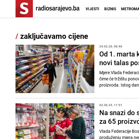
VIJESTI
BIZNIS
METROMA
/
zaključavamo cijene
24.02.26. 06:46
Od 1. marta k
novi talas po
Mjere Vlada Federaci
čime će tržištu pono
proizvoda. Istog dan
02.06.25. 11:51
Na snazi do s
za 65 proizv
Vlada Federacije Bosn
produženju mjera nep