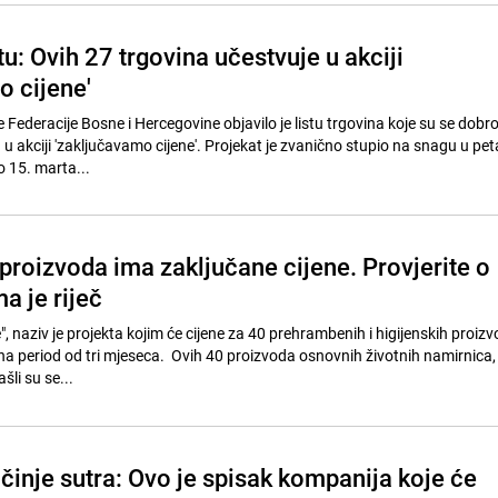
stu: Ovih 27 trgovina učestvuje u akciji
o cijene'
 Federacije Bosne i Hercegovine objavilo je listu trgovina koje su se dobr
u u akciji 'zaključavamo cijene'. Projekat je zvanično stupio na snagu u pet
o 15. marta...
proizvoda ima zaključane cijene. Provjerite o
a je riječ
, naziv je projekta kojim će cijene za 40 prehrambenih i higijenskih proizvo
 na period od tri mjeseca. Ovih 40 proizvoda osnovnih životnih namirnica, 
šli su se...
inje sutra: Ovo je spisak kompanija koje će