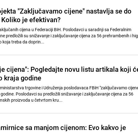
ojekta "Zaključavamo cijene" nastavlja se do
 Koliko je efektivan?
aključanih cijena u Federaciji BiH. Poslodavci u saradnji sa Federalnim
e predložili su snižavanje i zaključavanje cijena za 56 prehrambenih i hig
o koja treba da doprin...
e cijena": Pogledajte novu listu artikala koji ć
do kraja godine
ministarstva trgovine i Udruženja poslodavaca FBiH "zaključavamo cijen
 godine. Poslodavci su predložili snižavanje i zaključavanje cijena za 56
enskih proizvoda u četvrtom kru...
namirnice sa manjom cijenom: Evo kakvo je