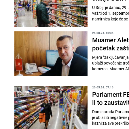
U Srbiji je danas, 29
važiti od 1. septembr
namirnica koje će se 
25.08.24. 10:36
Muamer Aleta
početak zašt
Mjera "zaključavanja c
ublaži povećanje troš
komerca, Muamer Ale
20.05.24. 07:16
Parlament FB
li to zaustavi
Dom naroda Parlament
je ublažiti negativne
kazni za sve prekršio