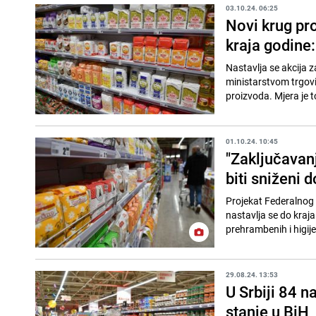
03.10.24. 06:25
Novi krug pr
kraja godine:
Nastavlja se akcija z
ministarstvom trgovin
proizvoda. Mjera je t
01.10.24. 10:45
"Zaključavanj
biti sniženi 
Projekat Federalnog 
nastavlja se do kraja
prehrambenih i higij
29.08.24. 13:53
U Srbiji 84 
stanje u BiH