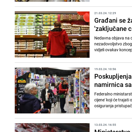
21.03.24. 12:29
Građani se ž
'zaključane c
Nedavna objava na dr
nezadovoljstvo zbog n
vidjeli ovakav koncep
19.03.24. 10:56
Poskupljenja 
namirnica sa
Federalno ministarst
cijene' koji će trajat
osiguranja pristupačn
13.03.24. 16:55
Ministarstvo