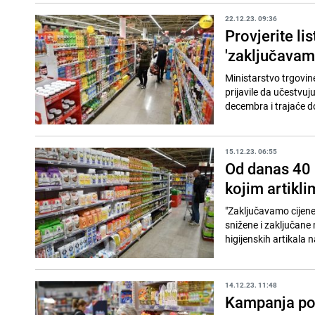
22.12.23. 09:36
Provjerite li
'zaključavam
Ministarstvo trgovine
prijavile da učestvuj
decembra i trajaće d
15.12.23. 06:55
Od danas 40 
kojim artiklim
"Zaključavamo cijene"
snižene i zaključane
higijenskih artikala na
14.12.23. 11:48
Kampanja poč