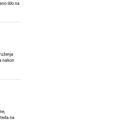
odgovora, građani i dalje u strahu
jano išlo na
24.07.26. 20:30
|
BOSNA I HERCEGOVINA
ruženja
na nakon
ne,
šteda na