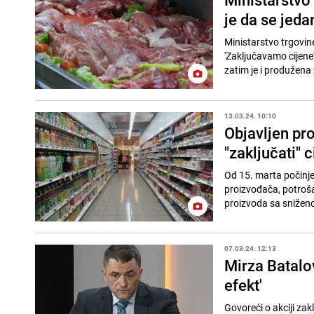
je da se jed
Ministarstvo trgovin
'Zaključavamo cijene'
zatim je i produžena z
13.03.24. 10:10
Objavljen pro
"zaključati" 
Od 15. marta počinje
proizvođača, potrošač
proizvoda sa sniženo
07.03.24. 12:13
Mirza Batalov
efekt'
Govoreći o akciji za