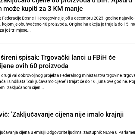
an može kupiti za 3 KM manje
e Federacije Bosne i Hercegovine je još u decembru 2023. godine najavilo 
, kojom je obuhvaćeno 40 proizvoda. Originalna akcija je trajala do 15. m
a još tri mjese...
šireni spisak: Trgovački lanci u FBiH će
cijene ovih 60 proizvoda
 drugi val dobrovoljnog projekta Federalnog ministarstva trgovine, trgov
a i sindikata ''Zaključavamo cijene'' i trajat će do 16. juna ove godine. Po
m i zaključanom cijen...
ić: 'Zaključavanje cijena nije imalo krajnji
ključavanja cijena u emisiji Odgovorite ljudima, zastupnik NES-a u Parlam