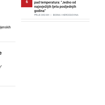
6
pad temperatura: "Jedno od
najsvježijih ljeta posljednjih
godina"
PRIJE OKO 8H
|
BOSNA I HERCEGOVINA
Agić kritizira političare u Bugojnu:
7
ijenskih
Zbog straha od HDZ-a niko Vučiću
nije rekao istinu o Čipuljiću
PRIJE 2 DANA
|
TEME
Znate li šta Dino Merlin pojede prije
8
izlaska na scenu? Njegov ritual
e
iznenadio mnoge
PRIJE 2 DANA
|
SHOWBIZ
Stručnjaci upozoravaju: Izrael ulaže
e"
9
milione kako bi utjecao na
odgovore ChatGPT-a o Gazi
PRIJE OKO 23H
|
SVIJET
Pijana sjela za volan: Osiguranje
10
odbilo isplatu štete na vozilu koje je
slupala Anja Ljubojević
PRIJE 2 DANA
|
BOSNA I HERCEGOVINA