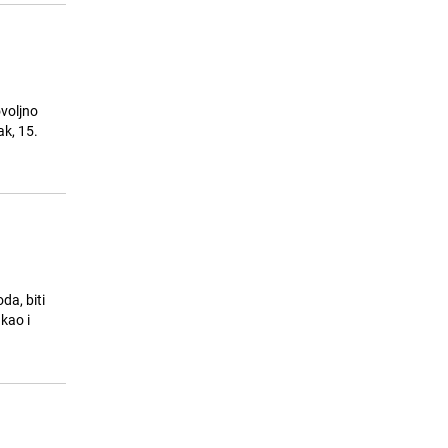
ovoljno
ak, 15.
da, biti
kao i