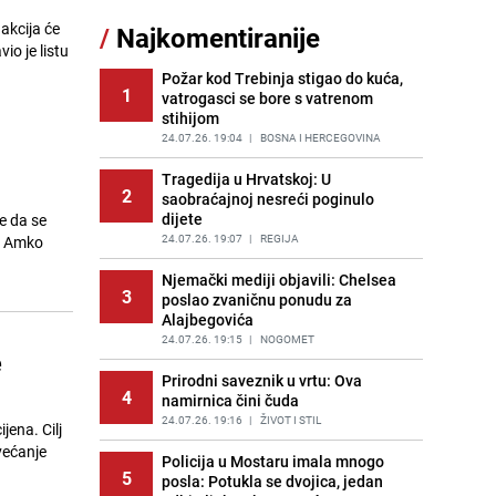
Nastavak provokacija: MUP RS
 akcija će
/
Najkomentiranije
11
oduzeo zastavu s ljiljanima i
io je listu
sankcionisao vozača iz Bosanskog
Novog
Požar kod Trebinja stigao do kuća,
1
vatrogasci se bore s vatrenom
PRIJE 2 DANA
|
BOSNA I HERCEGOVINA
stihijom
Kao iz slastičarne: Rolada od
24.07.26. 19:04
|
BOSNA I HERCEGOVINA
12
čokolade i kokosa bez pečenja,
jednostavan desert bez imalo muke
Tragedija u Hrvatskoj: U
2
saobraćajnoj nesreći poginulo
PRIJE 2 DANA
|
RECEPTI
dijete
je da se
Tajna savršenog makedonskog
24.07.26. 19:07
|
REGIJA
or Amko
13
ajvara: Stari recept za kremast i
bogat okus
Njemački mediji objavili: Chelsea
3
poslao zvaničnu ponudu za
PRIJE 2 DANA
|
RECEPTI
Alajbegovića
Tuga potresla grad na Uni:
24.07.26. 19:15
|
NOGOMET
14
e
Preminula Lejla Muhić (39),
sugrađani u nevjerici
Prirodni saveznik u vrtu: Ova
4
namirnica čini čuda
PRIJE 2 DANA
|
BOSNA I HERCEGOVINA
24.07.26. 19:16
|
ŽIVOT I STIL
ena. Cilj
Borba trajala satima: Pogledajte
većanje
15
'grdosiju' od skoro tri metra koju su
Policija u Mostaru imala mnogo
5
braća izvukla iz mora
posla: Potukla se dvojica, jedan