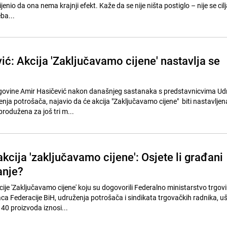
jenio da ona nema krajnji efekt. Kaže da se nije ništa postiglo – nije se cil
ba...
ć: Akcija 'Zaključavamo cijene' nastavlja se
trgovine Amir Hasičević nakon današnjeg sastanaka s predstavnicvima Ud
nja potrošača, najavio da će akcija "Zaključavamo cijene" biti nastavlje
rodužena za još tri m...
akcija 'zaključavamo cijene': Osjete li građani
anje?
cije 'Zaključavamo cijene' koju su dogovorili Federalno ministarstvo trgovi
a Federacije BiH, udruženja potrošača i sindikata trgovačkih radnika, u
40 proizvoda iznosi...