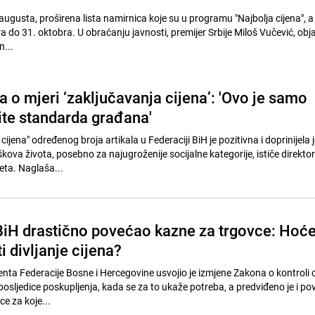
. augusta, proširena lista namirnica koje su u programu "Najbolja cijena", a
a do 31. oktobra. U obraćanju javnosti, premijer Srbije Miloš Vučević, objav
n...
 o mjeri ‘zaključavanja cijena’: 'Ovo je samo
ite standarda građana'
ijena" određenog broja artikala u Federaciji BiH je pozitivna i doprinijela 
kova života, posebno za najugroženije socijalne kategorije, ističe direkt
ta. Naglaša...
iH drastično povećao kazne za trgovce: Hoć
ti divljanje cijena?
a Federacije Bosne i Hercegovine usvojio je izmjene Zakona o kontroli cij
 posljedice poskupljenja, kada se za to ukaže potreba, a predviđeno je i po
ce za koje...