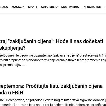
HALA
MAGAZIN
SPORT
AUTO-MOTO
MULTIMEDIA
INFOGRAFIKE
raj "zaključanih cijena": Hoće li nas dočekati
skupljenja?
je Bosne i Hercegovine poznate kao "zaključane cijene" prestaće važiti 1.
vo biti prepušteno slobodno formiranje cijena osnovnih prehrambenih i hi
a, prema najavi...
eptembra: Pročitajte listu zaključanih cijena
oda u FBiH
e i Hercegovine, na prijedlog Federalnog ministarstva trgovine, donijela 
osredne kontrole cijena na teritoriju Federacije BiH, kojom se ograničava