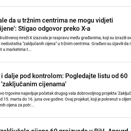
ale da u tržnim centrima ne mogu vidjeti
ijene': Stigao odgovor preko X-a
uštvenoj mreži X izazvala je raspravu među građanima, koji su izrazili sv
edostatka "zaključanih cijena" u tržnim centrima. Građani su izjavili da 
t u marketima t...
i dalje pod kontrolom: Pogledajte listu od 60
 'zaključanim cijenama'
vo trgovine najavljuje početak drugog vala dobrovoljnog projekta 'Zaklj
i od 15. marta do 16. juna ove godine. Ovaj projekat, koji je pokrenut s cilje
ih cijena za potr...
 zaključalo cijene 60 proizvoda u BiH. Apsurd