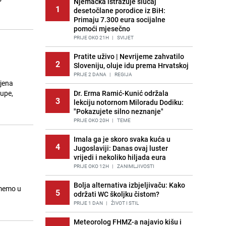
Njemačka istražuje slučaj
1
desetočlane porodice iz BiH:
Primaju 7.300 eura socijalne
pomoći mjesečno
PRIJE OKO 21H
|
SVIJET
Pratite uživo | Nevrijeme zahvatilo
2
Sloveniju, oluje idu prema Hrvatskoj
PRIJE 2 DANA
|
REGIJA
jena
rupe,
Dr. Erma Ramić-Kunić održala
3
lekciju notornom Miloradu Dodiku:
"Pokazujete silno neznanje"
PRIJE OKO 20H
|
TEME
Imala ga je skoro svaka kuća u
4
Jugoslaviji: Danas ovaj luster
vrijedi i nekoliko hiljada eura
PRIJE OKO 12H
|
ZANIMLJIVOSTI
Bolja alternativa izbjeljivaču: Kako
zmemo u
5
održati WC školjku čistom?
PRIJE 1 DAN
|
ŽIVOT I STIL
Meteorolog FHMZ-a najavio kišu i