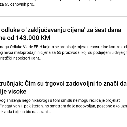
za 65 osnovnih pro...
odluke o 'zaključavanju cijena' za šest dana
zne od 143.000 KM
nagu Odluke Vlade FBiH kojom se propisuje mjera neposredne kontrole ci
 nivoa maloprodajnih cijena za 65 proizvoda, koji su podijeljeni u dvije g
istički inspektori Kant...
ručnjak: Čim su trgovci zadovoljni to znači da
alje visoke
kvog sniženja nego nikakvog i u tom smislu ne mogu reći da je projekat
" negativan ili pak štetan, no smatram da je nedovoljan, posebno ako u
izvoda i cijena bio na strani...