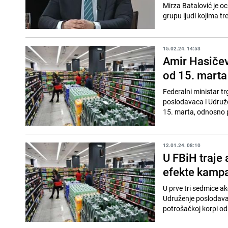
Mirza Batalović je oci
grupu ljudi kojima tre
15.02.24. 14:53
Amir Hasičevi
od 15. marta
Federalni ministar 
poslodavaca i Udruže
15. marta, odnosno p
12.01.24. 08:10
U FBiH traje 
efekte kamp
U prve tri sedmice ak
Udruženje poslodavac
potrošačkoj korpi od 