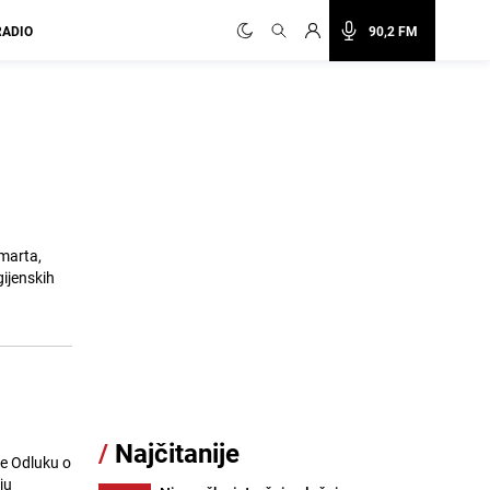
RADIO
90,2 FM
 marta,
gijenskih
/
Najčitanije
je Odluku o
ju