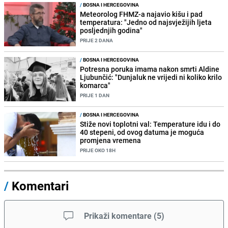
/
BOSNA I HERCEGOVINA
Meteorolog FHMZ-a najavio kišu i pad
temperatura: "Jedno od najsvježijih ljeta
posljednjih godina"
PRIJE 2 DANA
/
BOSNA I HERCEGOVINA
Potresna poruka imama nakon smrti Aldine
Ljubunčić: "Dunjaluk ne vrijedi ni koliko krilo
komarca"
PRIJE 1 DAN
/
BOSNA I HERCEGOVINA
Stiže novi toplotni val: Temperature idu i do
40 stepeni, od ovog datuma je moguća
promjena vremena
PRIJE OKO 18H
/
Komentari
Prikaži komentare
(
5
)