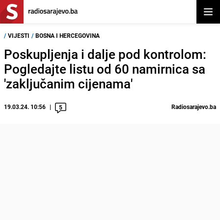
Otvor
/
VIJESTI
/
BOSNA I HERCEGOVINA
Poskupljenja i dalje pod kontrolom:
Pogledajte listu od 60 namirnica sa
'zaključanim cijenama'
19.03.24. 10:56
Radiosarajevo.ba
5