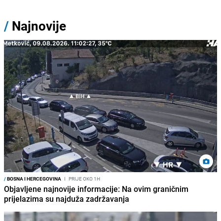
/
Najnovije
/
BOSNA I HERCEGOVINA
I
PRIJE OKO 1H
Objavljene najnovije informacije: Na ovim graničnim
prijelazima su najduža zadržavanja