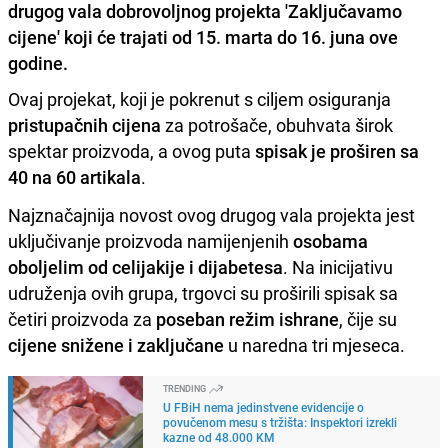
drugog vala dobrovoljnog projekta 'Zaključavamo
cijene' koji će trajati od 15. marta do 16. juna ove
godine.
Ovaj projekat, koji je pokrenut s ciljem osiguranja
pristupačnih cijena
za potrošače, obuhvata širok
spektar proizvoda, a ovog puta
spisak je proširen sa
40 na 60 artikala
.
Najznačajnija novost ovog drugog vala projekta jest
uključivanje proizvoda namijenjenih
osobama
oboljelim od celijakije i dijabetesa
. Na inicijativu
udruženja ovih grupa, trgovci su proširili spisak sa
četiri proizvoda za
poseban režim ishrane
, čije su
cijene snižene i zaključane
u naredna tri mjeseca.
TRENDING
U FBiH nema jedinstvene evidencije o
povučenom mesu s tržišta: Inspektori izrekli
kazne od 48.000 KM