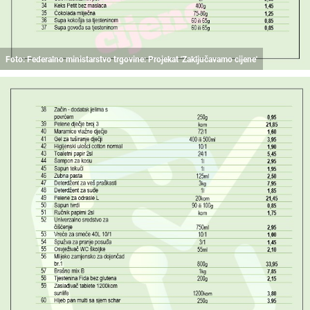
Foto: Federalno ministarstvo trgovine: Projekat 'Zaključavamo cijene'