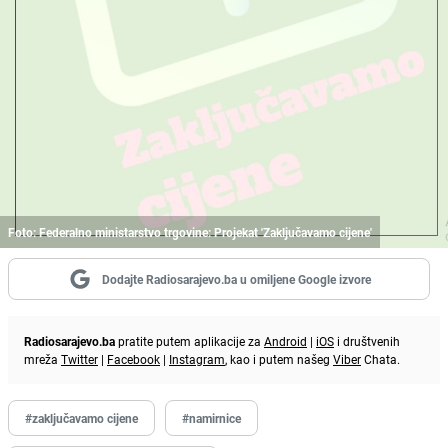
Foto: Federalno ministarstvo trgovine: Projekat 'Zaključavamo cijene'
Dodajte Radiosarajevo.ba u omiljene Google izvore
Radiosarajevo.ba
pratite putem aplikacije za
Android
|
iOS
i društvenih
mreža
Twitter
|
Facebook
|
Instagram
, kao i putem našeg
Viber
Chata.
#zaključavamo cijene
#namirnice