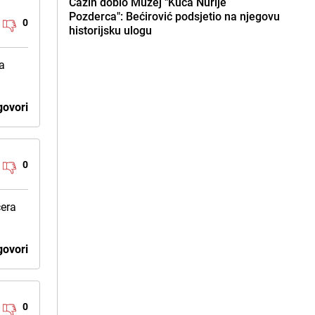
Cazin dobio Muzej "Kuća Nurije
Pozderca": Bećirović podsjetio na njegovu
0
historijsku ulogu
ma
ovori
0
cera
ovori
0