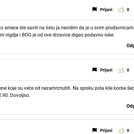
Prijavi
0
i to smece ste savili na listu ja nevidim da je u svim prodavnica
 km nigdje i BOG je od ove drzavice digao podavno ruke
Odg
Prijavi
0
ene koje su veće od nezamrznutih. Na spisku pola kile kocke še
2.90. Dovoljno.
Odg
Prijavi
0