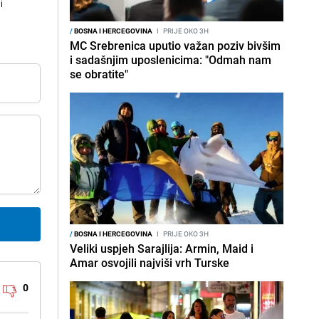
i
/
BOSNA I HERCEGOVINA
I
PRIJE OKO 3H
MC Srebrenica uputio važan poziv bivšim
i sadašnjim uposlenicima: "Odmah nam
se obratite"
/
BOSNA I HERCEGOVINA
I
PRIJE OKO 3H
Veliki uspjeh Sarajlija: Armin, Maid i
Amar osvojili najviši vrh Turske
0