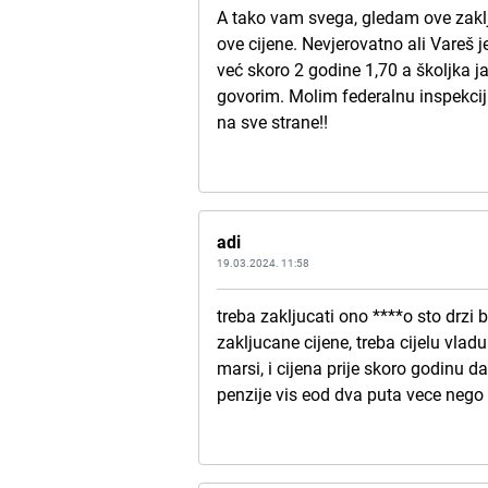
A tako vam svega, gledam ove zaklj
ove cijene. Nevjerovatno ali Vareš j
već skoro 2 godine 1,70 a školjka j
govorim. Molim federalnu inspekcij
na sve strane!!
adi
19.03.2024. 11:58
treba zakljucati ono ****o sto drzi
zakljucane cijene, treba cijelu vlad
marsi, i cijena prije skoro godinu dan
penzije vis eod dva puta vece nego 