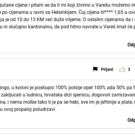
učane cijene i pitam se da li mi koji živimo u Varešu možemo i
e po cijenama u ravni sa Helsinkijem. Čuj cijena hl**** 1,65 a ov
aja je od 10 do 13 KM već duže vrijeme. O ostalim cijenama da i
u ni slučajno kantonalnu, da pod hitno navrate u Vareš imat će 
Odg
Prijavi
3
 bingo, u koroni je poskupio 100% polsije opet 100% ada 50% pa f
u zakljucati u ludnicu, hrvatska drzi sjemicu, dogovori zamrzavan
a, i nema molbe tako ti je pa se hebi, sve im je jeftinije a plate, 
u ovoj propaloj poludrzavi
Odg