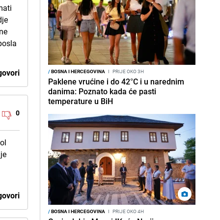
mati
dje
 ne
posla
ovori
/
BOSNA I HERCEGOVINA
I
PRIJE OKO 3H
Paklene vrućine i do 42°C i u narednim
danima: Poznato kada će pasti
temperature u BiH
0
ol
je
i
ovori
/
BOSNA I HERCEGOVINA
I
PRIJE OKO 4H