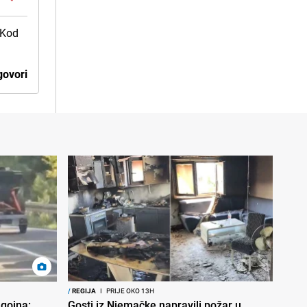
 Kod
ovori
/
REGIJA
I
PRIJE OKO 13H
gojna:
Gosti iz Njemačke napravili požar u