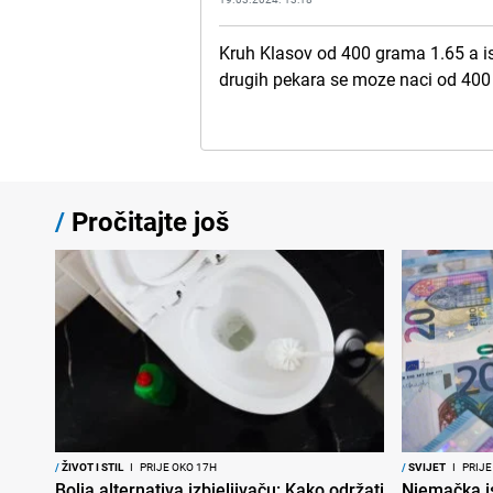
Kruh Klasov od 400 grama 1.65 a i
drugih pekara se moze naci od 40
/
Pročitajte još
/
ŽIVOT I STIL
I
PRIJE OKO 17H
/
SVIJET
I
PRIJE
Bolja alternativa izbjeljivaču: Kako održati
Njemačka is