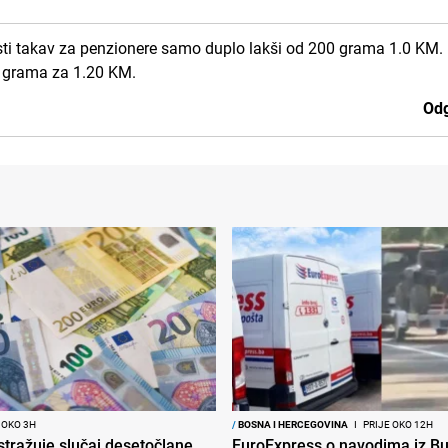
sti takav za penzionere samo duplo lakši od 200 grama 1.0 KM.
0 grama za 1.20 KM.
Odg
 OKO 3H
/
BOSNA I HERCEGOVINA
I
PRIJE OKO 12H
tražuje slučaj desetočlane
EuroExpress o navodima iz Bu