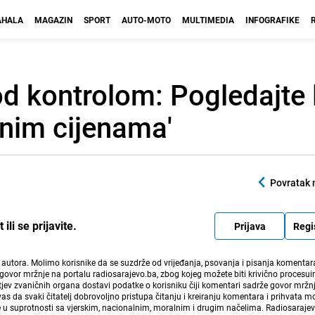
HALA
MAGAZIN
SPORT
AUTO-MOTO
MULTIMEDIA
INFOGRAFIKE
od kontrolom: Pogledajte 
anim cijenama'
Povratak 
li se prijavite.
Prijava
Regi
i autora. Molimo korisnike da se suzdrže od vrijeđanja, psovanja i pisanja komentara
govor mržnje na portalu radiosarajevo.ba, zbog kojeg možete biti krivično procesuir
ev zvaničnih organa dostavi podatke o korisniku čiji komentari sadrže govor mržnj
vas da svaki čitatelj dobrovoljno pristupa čitanju i kreiranju komentara i prihvata 
e u suprotnosti sa vjerskim, nacionalnim, moralnim i drugim načelima. Radiosaraje