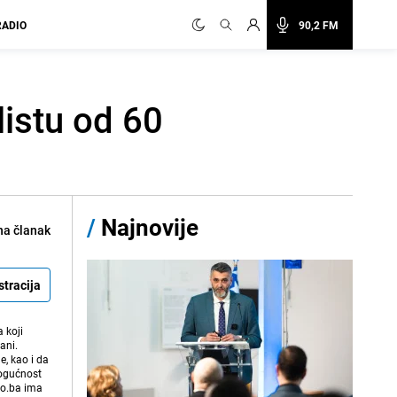
RADIO
90,2 FM
listu od 60
/
Najnovije
na članak
stracija
 koji
ani.
e, kao i da
mogućnost
vo.ba ima