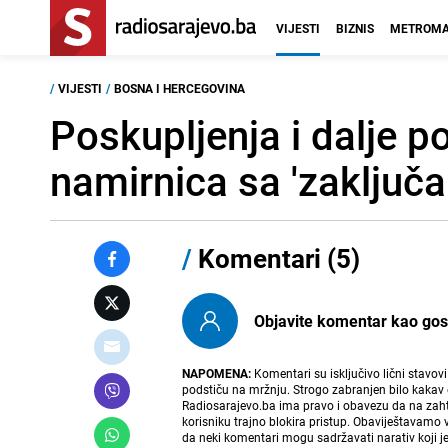
VIJESTI
BIZNIS
METROMA
/
VIJESTI
/
BOSNA I HERCEGOVINA
Poskupljenja i dalje p
namirnica sa 'zaključ
/
Komentari (5)
Objavite komentar kao gost i
NAPOMENA:
Komentari su isključivo lični stavov
podstiču na mržnju. Strogo zabranjen bilo kakav 
Radiosarajevo.ba ima pravo i obavezu da na zahtj
korisniku trajno blokira pristup. Obaviještavamo 
da neki komentari mogu sadržavati narativ koji j