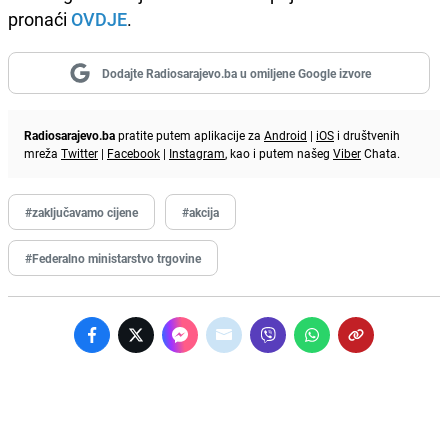
pronaći
OVDJE
.
Dodajte Radiosarajevo.ba u omiljene Google izvore
Radiosarajevo.ba
pratite putem aplikacije za
Android
|
iOS
i društvenih
mreža
Twitter
|
Facebook
|
Instagram
, kao i putem našeg
Viber
Chata.
#zaključavamo cijene
#akcija
#Federalno ministarstvo trgovine