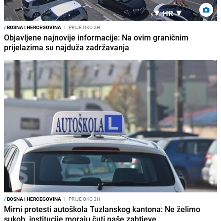
/
BOSNA I HERCEGOVINA
I
PRIJE OKO 2H
Objavljene najnovije informacije: Na ovim graničnim
prijelazima su najduža zadržavanja
/
BOSNA I HERCEGOVINA
I
PRIJE OKO 3H
Mirni protesti autoškola Tuzlanskog kantona: Ne želimo
sukob, institucije moraju čuti naše zahtjeve