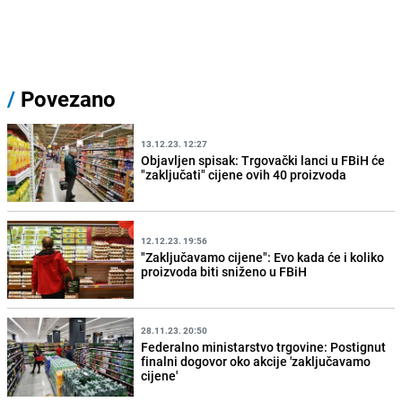
/
Povezano
13.12.23. 12:27
Objavljen spisak: Trgovački lanci u FBiH će
"zaključati" cijene ovih 40 proizvoda
12.12.23. 19:56
"Zaključavamo cijene": Evo kada će i koliko
proizvoda biti sniženo u FBiH
28.11.23. 20:50
Federalno ministarstvo trgovine: Postignut
finalni dogovor oko akcije 'zaključavamo
cijene'