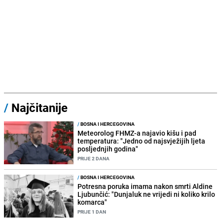
/
Najčitanije
/
BOSNA I HERCEGOVINA
Meteorolog FHMZ-a najavio kišu i pad
temperatura: "Jedno od najsvježijih ljeta
posljednjih godina"
PRIJE 2 DANA
/
BOSNA I HERCEGOVINA
Potresna poruka imama nakon smrti Aldine
Ljubunčić: "Dunjaluk ne vrijedi ni koliko krilo
komarca"
PRIJE 1 DAN