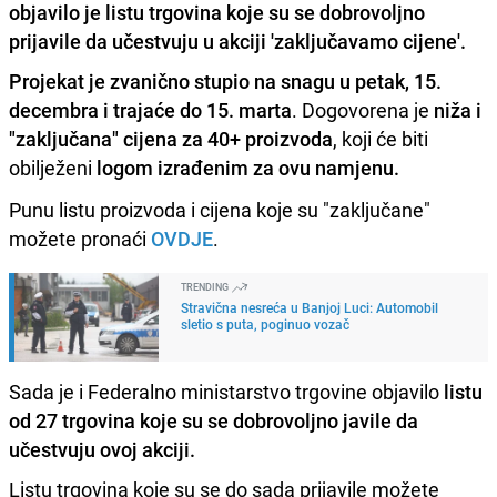
objavilo je listu trgovina koje su se dobrovoljno
prijavile da učestvuju u akciji 'zaključavamo cijene'.
Projekat je zvanično stupio na snagu u petak, 15.
decembra i trajaće do 15. marta
. Dogovorena je
niža i
"zaključana" cijena za 40+ proizvoda
, koji će biti
obilježeni
logom izrađenim za ovu namjenu.
Punu listu proizvoda i cijena koje su "zaključane"
možete pronaći
OVDJE
.
TRENDING
Stravična nesreća u Banjoj Luci: Automobil
sletio s puta, poginuo vozač
Sada je i Federalno ministarstvo trgovine objavilo
listu
od 27 trgovina koje su se dobrovoljno javile da
učestvuju ovoj akciji.
Listu trgovina koje su se do sada prijavile možete