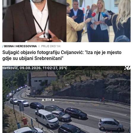
/
BOSNA I HERCEGOVINA
I
PRIJE OKO 1H
Suljagić objavio fotografiju Cvijanović: "Iza nje je mjesto
gdje su ubijani Srebreničani"