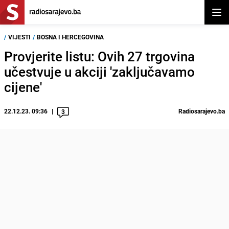
Otvor
/
VIJESTI
/
BOSNA I HERCEGOVINA
Provjerite listu: Ovih 27 trgovina
učestvuje u akciji 'zaključavamo
cijene'
22.12.23. 09:36
Radiosarajevo.ba
3