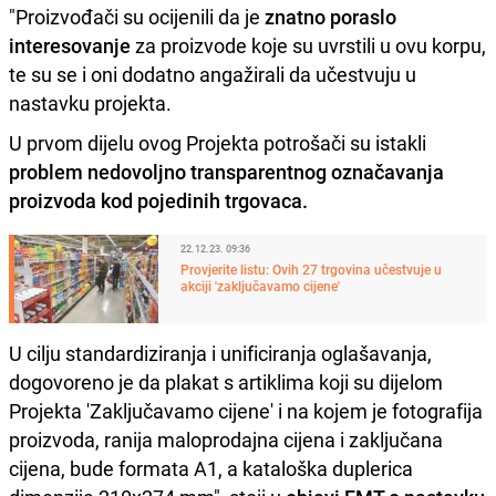
"Proizvođači su ocijenili da je
znatno poraslo
interesovanje
za proizvode koje su uvrstili u ovu korpu,
te su se i oni dodatno angažirali da učestvuju u
nastavku projekta.
U prvom dijelu ovog Projekta potrošači su istakli
problem nedovoljno transparentnog označavanja
proizvoda kod pojedinih trgovaca.
22.12.23. 09:36
Provjerite listu: Ovih 27 trgovina učestvuje u
akciji 'zaključavamo cijene'
U cilju standardiziranja i unificiranja oglašavanja,
dogovoreno je da plakat s artiklima koji su dijelom
Projekta 'Zaključavamo cijene' i na kojem je fotografija
proizvoda, ranija maloprodajna cijena i zaključana
cijena, bude formata A1, a kataloška duplerica