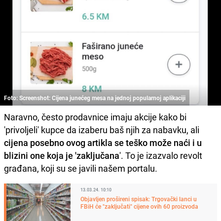
Foto: Screenshot: Cijena junećeg mesa na jednoj popularnoj aplikaciji
Naravno, često prodavnice imaju akcije kako bi
'privoljeli' kupce da izaberu baš njih za nabavku, ali
cijena posebno ovog artikla se teško može naći i u
blizini one koja je 'zaključana
'. To je izazvalo revolt
građana, koji su se javili našem portalu.
13.03.24. 10:10
Objavljen prošireni spisak: Trgovački lanci u
FBiH će "zaključati" cijene ovih 60 proizvoda