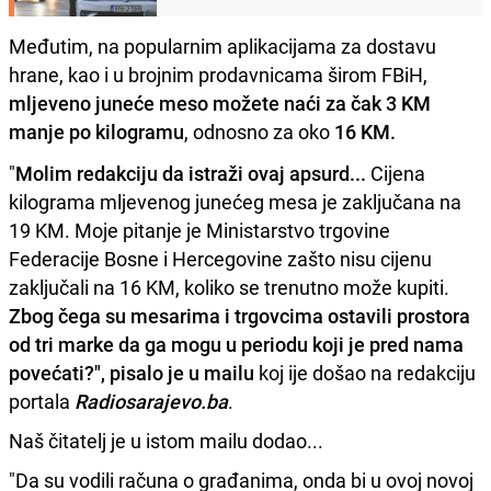
Međutim, na popularnim aplikacijama za dostavu
hrane, kao i u brojnim prodavnicama širom FBiH,
mljeveno juneće meso možete naći za čak 3 KM
manje po kilogramu
, odnosno za oko
16 KM.
"
Molim redakciju da istraži ovaj apsurd...
Cijena
kilograma mljevenog junećeg mesa je zaključana na
19 KM. Moje pitanje je Ministarstvo trgovine
Federacije Bosne i Hercegovine zašto nisu cijenu
zaključali na 16 KM, koliko se trenutno može kupiti.
Zbog čega su mesarima i trgovcima ostavili prostora
od tri marke da ga mogu u periodu koji je pred nama
povećati?", pisalo je u mailu
koj ije došao na redakciju
portala
Radiosarajevo.ba
.
Naš čitatelj je u istom mailu dodao...
"Da su vodili računa o građanima, onda bi u ovoj novoj