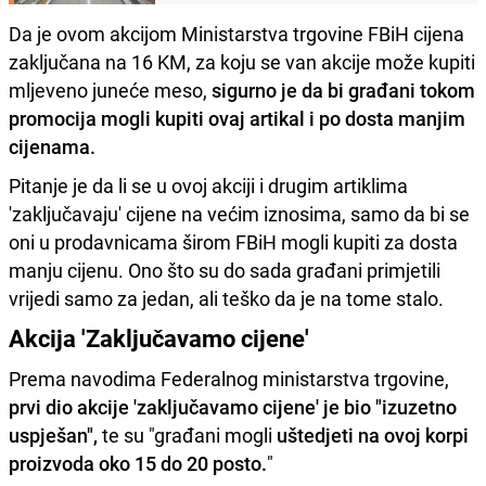
Da je ovom akcijom Ministarstva trgovine FBiH cijena
zaključana na 16 KM, za koju se van akcije može kupiti
mljeveno juneće meso,
sigurno je da bi građani tokom
promocija mogli kupiti ovaj artikal i po dosta manjim
cijenama.
Pitanje je da li se u ovoj akciji i drugim artiklima
'zaključavaju' cijene na većim iznosima, samo da bi se
oni u prodavnicama širom FBiH mogli kupiti za dosta
manju cijenu. Ono što su do sada građani primjetili
vrijedi samo za jedan, ali teško da je na tome stalo.
Akcija 'Zaključavamo cijene'
Prema navodima Federalnog ministarstva trgovine,
prvi dio akcije 'zaključavamo cijene' je bio "izuzetno
uspješan",
te su "građani mogli
uštedjeti na ovoj korpi
proizvoda oko 15 do 20 posto.
"