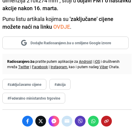
dimenzija 210x274 mm", stoji u
objavi FMT o nastavku
akcije nakon 16. marta.
Punu listu artikala kojima su
'zaključane' cijene
možete naći na linku
OVDJE
.
Dodajte Radiosarajevo.ba u omiljene Google izvore
Radiosarajevo.ba
pratite putem aplikacije za
Android
|
iOS
i društvenih
mreža
Twitter
|
Facebook
|
Instagram
, kao i putem našeg
Viber
Chata.
#zaključavamo cijene
#akcija
#Federalno ministarstvo trgovine