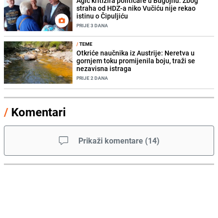
Agić kritizira političare u Bugojnu: Zbog
straha od HDZ-a niko Vučiću nije rekao
istinu o Čipuljiću
PRIJE 3 DANA
/
TEME
Otkriće naučnika iz Austrije: Neretva u
gornjem toku promijenila boju, traži se
nezavisna istraga
PRIJE 2 DANA
/
Komentari
Prikaži komentare
(
14
)