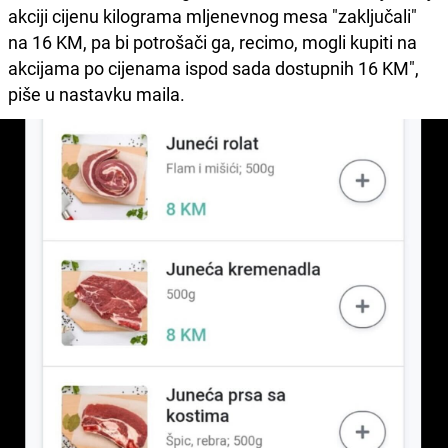
akciji cijenu kilograma mljenevnog mesa "zaključali"
na 16 KM, pa bi potrošači ga, recimo, mogli kupiti na
akcijama po cijenama ispod sada dostupnih 16 KM",
piše u nastavku maila.