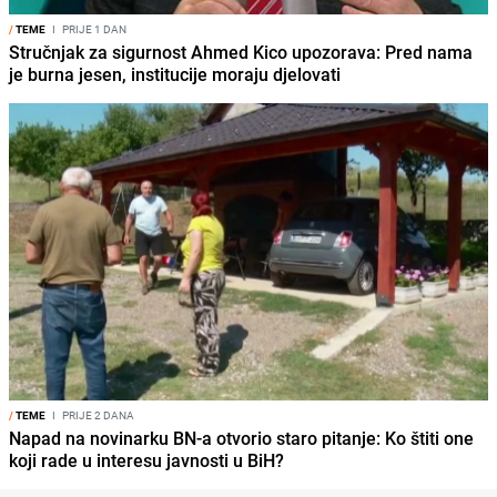
/
TEME
I
PRIJE 1 DAN
Stručnjak za sigurnost Ahmed Kico upozorava: Pred nama
je burna jesen, institucije moraju djelovati
/
TEME
I
PRIJE 2 DANA
Napad na novinarku BN-a otvorio staro pitanje: Ko štiti one
koji rade u interesu javnosti u BiH?