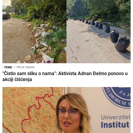
/
TEME
I
PRIJE 58MIN
"Čistio sam sliku o nama": Aktivista Adnan Đelmo ponovo u
akciji čišćenja