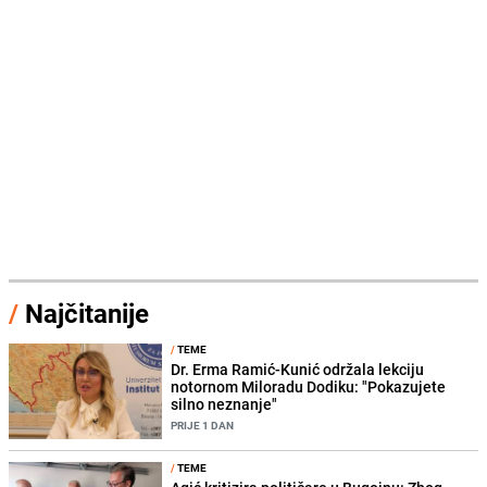
/
Najčitanije
/
TEME
Dr. Erma Ramić-Kunić održala lekciju
notornom Miloradu Dodiku: "Pokazujete
silno neznanje"
PRIJE 1 DAN
/
TEME