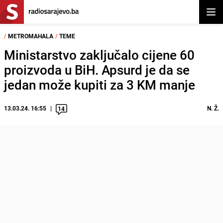
Otvor
/
METROMAHALA
/
TEME
Ministarstvo zaključalo cijene 60
proizvoda u BiH. Apsurd je da se
jedan može kupiti za 3 KM manje
13.03.24. 16:55
N. Ž.
14