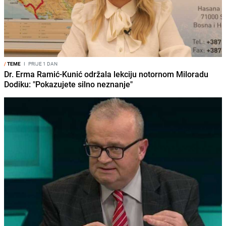
/
TEME
I
PRIJE 1 DAN
Dr. Erma Ramić-Kunić održala lekciju notornom Miloradu
Dodiku: "Pokazujete silno neznanje"