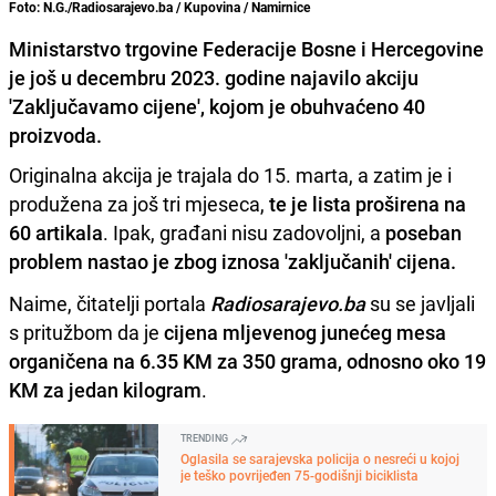
Foto: N.G./Radiosarajevo.ba / Kupovina / Namirnice
Ministarstvo trgovine Federacije Bosne i Hercegovine
je još u decembru 2023. godine najavilo akciju
'Zaključavamo cijene', kojom je obuhvaćeno 40
proizvoda.
Originalna akcija je trajala do 15. marta, a zatim je i
produžena za još tri mjeseca,
te je lista proširena na
60 artikala
. Ipak, građani nisu zadovoljni, a
poseban
problem nastao je zbog iznosa 'zaključanih' cijena.
Naime, čitatelji portala
Radiosarajevo.ba
su se javljali
s pritužbom da je
cijena mljevenog junećeg mesa
organičena na 6.35 KM za 350 grama, odnosno oko 19
KM za jedan kilogram
.
TRENDING
Oglasila se sarajevska policija o nesreći u kojoj
je teško povrijeđen 75-godišnji biciklista