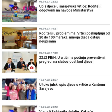
05.08.23. 22:52
Upis djece u sarajevske vrtiće: Roditelji
odgovorili na navode Ministarstva
03.06.23. 10:51
Roditelji u problemima: Vrtići poskupljuju od
20 do 100 maraka, mnoga djeca ostaju
neupisana
05.10.22. 17:10
ZZJZ FBiH: U vrtićima počinju preventivni
pregledi na slabovidost kod djece
18.07.22. 23:27
U toku julski upis djece u vrtiće u Kantonu
Sarajevo
16.06.22. 20:42
Vlada KS objavila detalje: Kako će