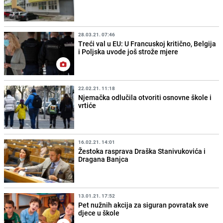
28.03.21. 07:46
Treći val u EU: U Francuskoj kritično, Belgija
i Poljska uvode još strože mjere
22.02.21. 11:18
Njemačka odlučila otvoriti osnovne škole i
vrtiće
16.02.21. 14:01
Žestoka rasprava Draška Stanivukovića i
Dragana Banjca
13.01.21. 17:52
Pet nužnih akcija za siguran povratak sve
djece u škole