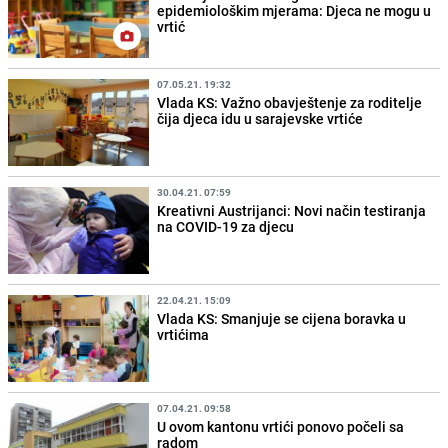
epidemiološkim mjerama: Djeca ne mogu u
vrtić
07.05.21. 19:32
Vlada KS: Važno obavještenje za roditelje
čija djeca idu u sarajevske vrtiće
30.04.21. 07:59
Kreativni Austrijanci: Novi način testiranja
na COVID-19 za djecu
22.04.21. 15:09
Vlada KS: Smanjuje se cijena boravka u
vrtićima
07.04.21. 09:58
U ovom kantonu vrtići ponovo počeli sa
radom