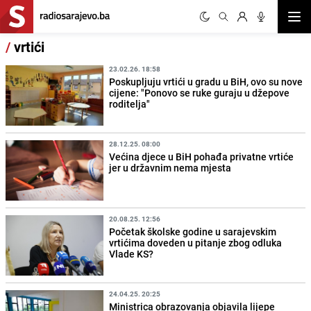
Otvor
/
vrtići
23.02.26. 18:58
Poskupljuju vrtići u gradu u BiH, ovo su nove
cijene: "Ponovo se ruke guraju u džepove
roditelja"
28.12.25. 08:00
Većina djece u BiH pohađa privatne vrtiće
jer u državnim nema mjesta
20.08.25. 12:56
Početak školske godine u sarajevskim
vrtićima doveden u pitanje zbog odluka
Vlade KS?
24.04.25. 20:25
Ministrica obrazovanja objavila lijepe