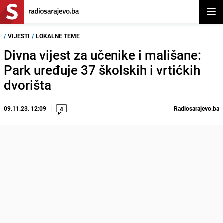
Otvor
/
VIJESTI
/
LOKALNE TEME
Divna vijest za učenike i mališane:
Park uređuje 37 školskih i vrtićkih
dvorišta
09.11.23. 12:09
Radiosarajevo.ba
4