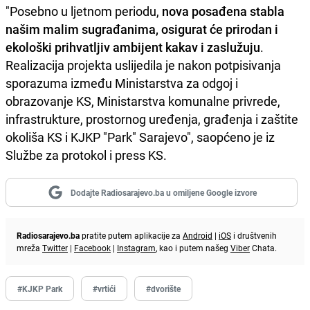
"Posebno u ljetnom periodu,
nova posađena stabla
našim malim sugrađanima, osigurat će prirodan i
ekološki prihvatljiv ambijent kakav i zaslužuju
.
Realizacija projekta uslijedila je nakon potpisivanja
sporazuma između Ministarstva za odgoj i
obrazovanje KS, Ministarstva komunalne privrede,
infrastrukture, prostornog uređenja, građenja i zaštite
okoliša KS i KJKP "Park" Sarajevo", saopćeno je iz
Službe za protokol i press KS.
Dodajte Radiosarajevo.ba u omiljene Google izvore
Radiosarajevo.ba
pratite putem aplikacije za
Android
|
iOS
i društvenih
mreža
Twitter
|
Facebook
|
Instagram
, kao i putem našeg
Viber
Chata.
#KJKP Park
#vrtići
#dvorište