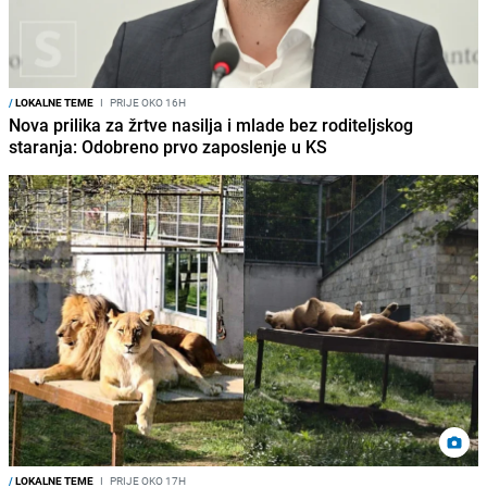
/
LOKALNE TEME
I
PRIJE OKO 16H
Nova prilika za žrtve nasilja i mlade bez roditeljskog
staranja: Odobreno prvo zaposlenje u KS
/
LOKALNE TEME
I
PRIJE OKO 17H