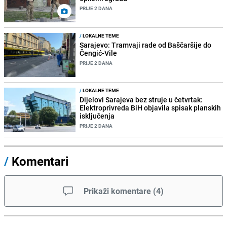
PRIJE 2 DANA
/
LOKALNE TEME
Sarajevo: Tramvaji rade od Baščaršije do
Čengić-Vile
PRIJE 2 DANA
/
LOKALNE TEME
Dijelovi Sarajeva bez struje u četvrtak:
Elektroprivreda BiH objavila spisak planskih
isključenja
PRIJE 2 DANA
/
Komentari
Prikaži komentare
(
4
)