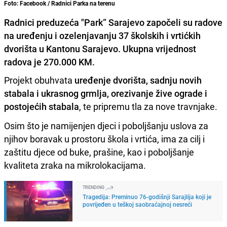
Foto: Facebook / Radnici Parka na terenu
Radnici preduzeća "Park“ Sarajevo započeli su radove
na uređenju i ozelenjavanju 37 školskih i vrtićkih
dvorišta u Kantonu Sarajevo. Ukupna vrijednost
radova je 270.000 KM.
Projekt obuhvata
uređenje dvorišta, sadnju novih
stabala i ukrasnog grmlja, orezivanje žive ograde i
postojećih stabala
, te pripremu tla za nove travnjake.
Osim što je namijenjen djeci i poboljšanju uslova za
njihov boravak u prostoru škola i vrtića, ima za cilj i
zaštitu djece od buke, prašine, kao i poboljšanje
kvaliteta zraka na mikrolokacijama.
TRENDING
Tragedija: Preminuo 76-godišnji Sarajlija koji je
povrijeđen u teškoj saobraćajnoj nesreći