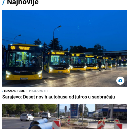
/
Najnovije
/
LOKALNE TEME
I
PRIJE OKO 1H
Sarajevo: Deset novih autobusa od jutros u saobraćaju