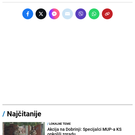
/
Najčitanije
/
LOKALNE TEME
Akcija na Dobrinji: Specijalci MUP-a KS
opkolili zgradu