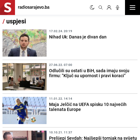
Otvor
/
uspjesi
17.02.24. 20:19
Nihad Uk: Danas je divan dan
27.06.22. 07:00
Odlučili su ostati u BiH, sada imaju svoju
firmu: "Ključ su upornost i pravi koraci"
11.01.22. 14:14
Maja Jelčić na UEFA spisku 10 najvećih
talenata Europe
10.10.21. 11:37
Prelijepi Sevdah: Najljepši tornjak na svijetu