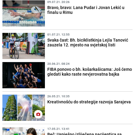
09.07.21. 20:26
Bravo, bravo: Lana Pudar i Jovan Lekić u
finalu u Rimu
01.07.21. 12:55
Svaka čast: Bh. biciklistkinja Lejla Tanović
zauzela 12. mjesto na svjetskoj listi
20.06.21. 08:24
FIBA ponovo o bh. košarkašicama: Još ćemo
gledati kako raste nevjerovatna bajka
26.05.21. 10:35
Kreativnošću do strategije razvoja Sarajeva
17.05.21. 13:41
Beč: Uspješno izliječena pacijentica sa