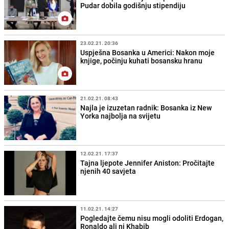
Pudar dobila godišnju stipendiju
23.02.21. 20:36
Uspješna Bosanka u Americi: Nakon moje
knjige, počinju kuhati bosansku hranu
21.02.21. 08:43
Najla je izuzetan radnik: Bosanka iz New
Yorka najbolja na svijetu
12.02.21. 17:37
Tajna ljepote Jennifer Aniston: Pročitajte
njenih 40 savjeta
11.02.21. 14:27
Pogledajte čemu nisu mogli odoliti Erdogan,
Ronaldo ali ni Khabib