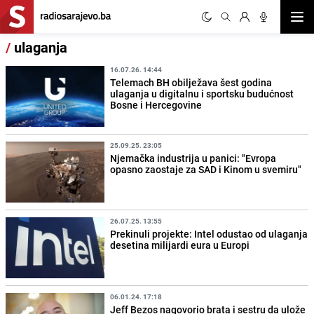
Otvor
/
ulaganja
16.07.26. 14:44
Telemach BH obilježava šest godina
ulaganja u digitalnu i sportsku budućnost
Bosne i Hercegovine
25.09.25. 23:05
Njemačka industrija u panici: "Evropa
opasno zaostaje za SAD i Kinom u svemiru"
26.07.25. 13:55
Prekinuli projekte: Intel odustao od ulaganja
desetina milijardi eura u Europi
06.01.24. 17:18
Jeff Bezos nagovorio brata i sestru da ulože