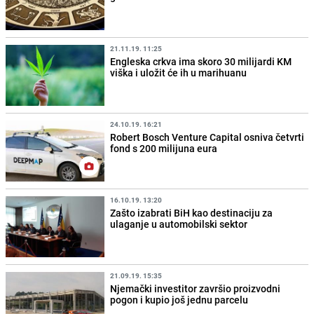
21.11.19. 11:25
Engleska crkva ima skoro 30 milijardi KM
viška i uložit će ih u marihuanu
24.10.19. 16:21
Robert Bosch Venture Capital osniva četvrti
fond s 200 milijuna eura
16.10.19. 13:20
Zašto izabrati BiH kao destinaciju za
ulaganje u automobilski sektor
21.09.19. 15:35
Njemački investitor završio proizvodni
pogon i kupio još jednu parcelu