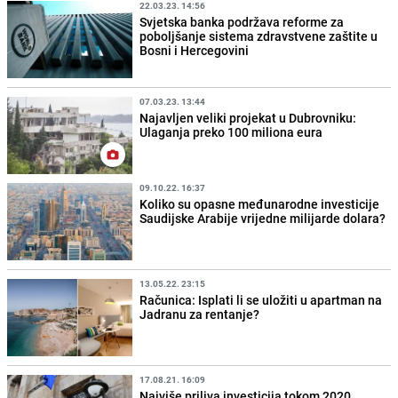
22.03.23. 14:56
Svjetska banka podržava reforme za
poboljšanje sistema zdravstvene zaštite u
Bosni i Hercegovini
07.03.23. 13:44
Najavljen veliki projekat u Dubrovniku:
Ulaganja preko 100 miliona eura
09.10.22. 16:37
Koliko su opasne međunarodne investicije
Saudijske Arabije vrijedne milijarde dolara?
13.05.22. 23:15
Računica: Isplati li se uložiti u apartman na
Jadranu za rentanje?
17.08.21. 16:09
Najviše priliva investicija tokom 2020.