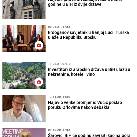
godine u BiH iz dvije države
08.04.21. 17:55
Erdoganov savjetnik u Banjoj Luci: Turska
ulaže u Republiku Srpsku
11.02.21. 07:10
Investitori iz arapskih država u BiH ulažu u
nekretnine, hotele i vino
13.11.20. 14:08
Najavio velike promjene: Vučić poslao
poruku Orlovima nakon debakla
09.10.20. 17:55
Šarović: BiH će godinu završiti kao najgora