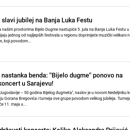
slavi jubilej na Banja Luka Festu
 našim prostorima Bijelo Dugme nastupiće 5. jula na Banja Luka Festu u 
Sjaju jednog od najljepših festivala u regionu doprinijeće muzički velikani 
 koji povodom...
 nastanka benda: ''Bijelo dugme'' ponovo na
i koncert u Sarajevu!
 Jugoslavije – 50 godina Bijelog dugmeta", naslov je u novom Nedeljniku k
ervju Gorana Bregovića i turneja ove grupe povodom velikog jubileja. Turnej
će 11. maja u...
državati koncerte: Koliko Aleksandra Prijović