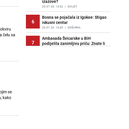
izazove?
25.07.26. 13:32
|
SVIJET
Bosna se pojačala iz Igokee: Stigao
6
iskusni centar
25.07.26. 13:45
|
KOŠARKA
okviru
na čelu sa
Ambasada Švicarske u BiH
7
podijelila zanimljivu priču: Znate li
kako je nastao roman
Frankenstein?
25.07.26. 13:54
|
ZANIMLJIVOSTI
Anel Ahmedhodžić progovorio o
8
povratku u reprezentaciju BiH:
"Volio bih ponovo biti dio toga"
25.07.26. 13:58
|
NOGOMET
ojim se
Savez kolumnista | Jasmin Agić:
a, kako
9
Derviš Sušić - najbosanskiji od svih
bosanskih pisaca
25.07.26. 14:22
|
JA MISLIM
Neuobičajen slučaj u BiH:
10
Prepisivao na testu pa završio na