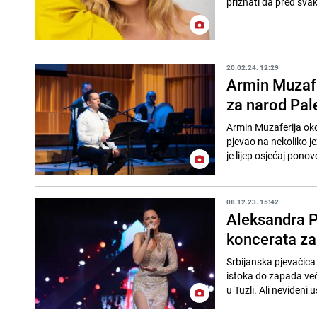
priznati da pred svak
20.02.24. 12:29
Armin Muzafe
za narod Pal
Armin Muzaferija oko
pjevao na nekoliko j
je lijep osjećaj ponovo
08.12.23. 15:42
Aleksandra P
koncerata za
Srbijanska pjevačica 
istoka do zapada već 
u Tuzli. Ali neviđeni u