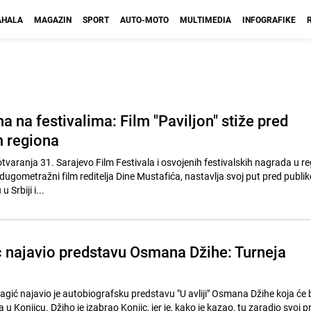
HALA
MAGAZIN
SPORT
AUTO-MOTO
MULTIMEDIA
INFOGRAFIKE
 na festivalima: Film "Paviljon" stiže pred
m regiona
varanja 31. Sarajevo Film Festivala i osvojenih festivalskih nagrada u re
 dugometražni film reditelja Dine Mustafića, nastavlja svoj put pred publi
 Srbiji i...
ć najavio predstavu Osmana Džihe: Turneja
gić najavio je autobiografsku predstavu "U avliji" Osmana Džihe koja će b
 u Konjicu. Džiho je izabrao Konjic, jer je, kako je kazao, tu zaradio svoj p