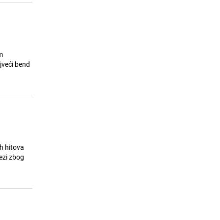
m
ajveći bend
h hitova
ezi zbog