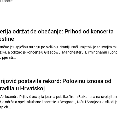
i koncer...
rija održat će obećanje: Prihod od koncerta
estine
nčao je uspješnu turneju po Velikoj Britaniji. Naš umjetnik je sa svojim 
ezika, a održao je koncerte u Glasgowu, Manchesteru, Birminghamu i Lon
 pjevati...
rijović postavila rekord: Polovinu iznosa od
radila u Hrvatskoj
Aleksandra Prijović osvojila je srca publike širom Balkana, a na svojoj tur
je održala spektakularne koncerte u Beogradu, Nišu i Sarajevu, a slijedi j
spjeh...