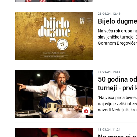
23.04.24. 12:49
Bijelo dugme 
Najveća rok grupa na
slavljeničke turneje! 
Goranom Bregovićem,
11.04.24. 14:56
50 godina od
turneji - prv
"Najveća priča bivše
najavljuje veliki int
navodi Nedeljnik, kre
18.03.24. 11:24
Ne mora ni o