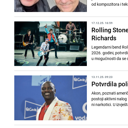
od kompozitora i tek
17.12.25. 16:59
Rolling Stone
Richards
Legendarni bend Rolli
2026. godini, potvrdi
u mogućnosti da se 
13.11.25. 09:23
Potvrdila po
Akon, poznati američk
postoji aktivni nalog
ni narkotici. U izvješt