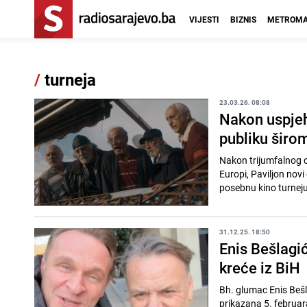
VIJESTI
BIZNIS
METROMA
/
turneja
23.03.26. 08:08
Nakon uspjeha
publiku širo
Nakon trijumfalnog ot
Europi, Paviljon novi
posebnu kino turneju u
31.12.25. 18:50
Enis Bešlagi
kreće iz BiH
Bh. glumac Enis Bešla
prikazana 5. februara