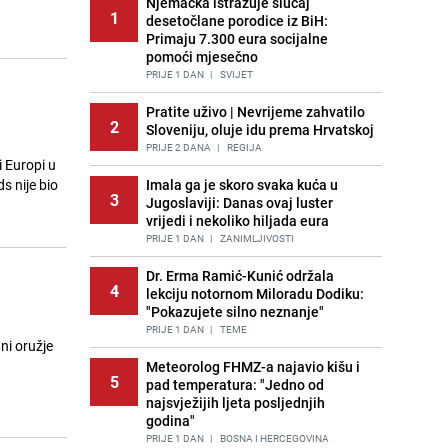
Njemačka istražuje slučaj
1
desetočlane porodice iz BiH:
Primaju 7.300 eura socijalne
pomoći mjesečno
PRIJE 1 DAN
|
SVIJET
Pratite uživo | Nevrijeme zahvatilo
2
Sloveniju, oluje idu prema Hrvatskoj
PRIJE 2 DANA
|
REGIJA
i Europi u
s nije bio
Imala ga je skoro svaka kuća u
3
Jugoslaviji: Danas ovaj luster
vrijedi i nekoliko hiljada eura
PRIJE 1 DAN
|
ZANIMLJIVOSTI
Dr. Erma Ramić-Kunić održala
4
lekciju notornom Miloradu Dodiku:
"Pokazujete silno neznanje"
PRIJE 1 DAN
|
TEME
ni oružje
Meteorolog FHMZ-a najavio kišu i
5
pad temperatura: "Jedno od
najsvježijih ljeta posljednjih
godina"
PRIJE 1 DAN
|
BOSNA I HERCEGOVINA