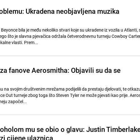
roblemu: Ukradena neobjavljena muzika
Beyonce bila je među nekoliko stvari koje su ukradene iz vozila u Atlanti,
nego što je slavna pjevačica održala četverodnevnu turneju Cowboy Carte
kalne vlasti. Prem...
 za fanove Aerosmitha: Objavili su da se
u na svojim društvenim mrežama podijelili da prestaju djelovati, te otkaz
ce Out turneje zbog toga što Steven Tyler ne može pjevati kao prije. Aero
eju započel...
koholom mu se obio o glavu: Justin Timberlak
zi cijene ulaznica