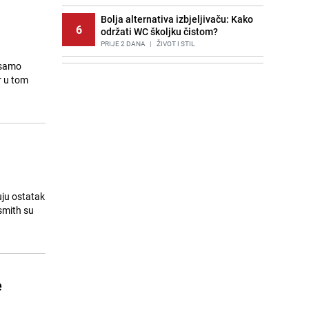
Bolja alternativa izbjeljivaču: Kako
6
održati WC školjku čistom?
PRIJE 2 DANA
|
ŽIVOT I STIL
 samo
Potresna poruka imama nakon
7
r u tom
smrti Aldine Ljubunčić: "Dunjaluk
ne vrijedi ni koliko krilo komarca"
PRIJE OKO 14H
|
BOSNA I HERCEGOVINA
Stručnjaci upozoravaju: Izrael ulaže
8
milione kako bi utjecao na
odgovore ChatGPT-a o Gazi
PRIJE 1 DAN
|
SVIJET
Cijela regija čeka njegovu
uju ostatak
9
progonozu: Poznati meteorolog
smith su
najavljuje veću promjenu vremena
PRIJE OKO 21H
|
REGIJA
Borba trajala satima: Pogledajte
10
'grdosiju' od skoro tri metra koju su
e
braća izvukla iz mora
PRIJE 2 DANA
|
SVIJET