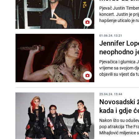
Pjevač Justin Timberla
koncert. Justin je p
hapšenje uticalo je n
01.06.24. 13:21
Jennifer Lope
neophodno j
Pjevačica i glumica J
vrijeme sa svojom dje
objavili su vijest da t
25.04.24. 15:44
Novosadski že
kada i gdje ć
Nakon što su oduševi
pop atrakcija The Fr
Mihajlović miljenice s