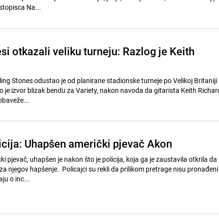
stopisca Na...
si otkazali veliku turneju: Razlog je Keith
ng Stones odustao je od planirane stadionske turneje po Velikoj Britaniji 
o je izvor blizak bendu za Variety, nakon navoda da gitarista Keith Richard
obaveže...
licija: Uhapšen američki pjevač Akon
i pjevač, uhapšen je nakon što je policija, koja ga je zaustavila otkrila da
 za njegov hapšenje. Policajci su rekli da prilikom pretrage nisu pronađeni 
aju o inc...