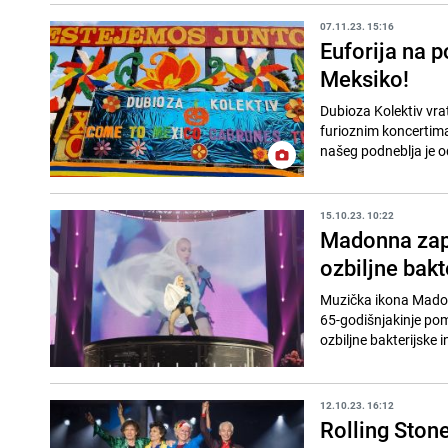
07.11.23. 15:16
Euforija na 
Meksiko!
Dubioza Kolektiv vra
furioznim koncertima 
našeg podneblja je o
15.10.23. 10:22
Madonna zapo
ozbiljne bakt
Muzička ikona Madon
65-godišnjakinje pom
ozbiljne bakterijske in
12.10.23. 16:12
Rolling Stones