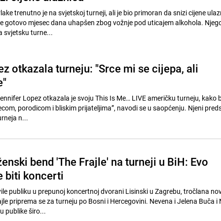
ke trenutno je na svjetskoj turneji, ali je bio primoran da snizi cijene ula
rije gotovo mjesec dana uhapšen zbog vožnje pod uticajem alkohola. Njeg
a svjetsku turne...
z otkazala turneju: "Srce mi se cijepa, ali
e"
ennifer Lopez otkazala je svoju This Is Me… LIVE američku turneju, kako b
com, porodicom i bliskim prijateljima”, navodi se u saopćenju. Njeni pred
urneja n...
nski bend 'The Frajle' na turneji u BiH: Evo
e biti koncerti
le publiku u prepunoj koncertnoj dvorani Lisinski u Zagrebu, tročlana n
ajle priprema se za turneju po Bosni i Hercegovini. Nevena i Jelena Buča i
u publike širo...