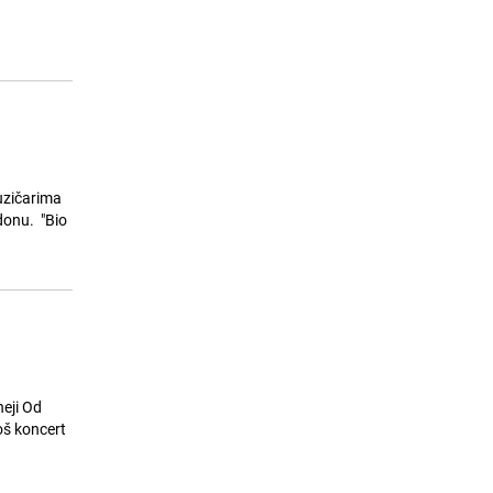
Buran petak u Sarajevu: Policija KS
15
uručila 1.514 prekršajnih naloga i
uhapsila 3 osobe
25.07.26. 15:16
|
CRNA HRONIKA
muzičarima
donu. "Bio
neji Od
oš koncert