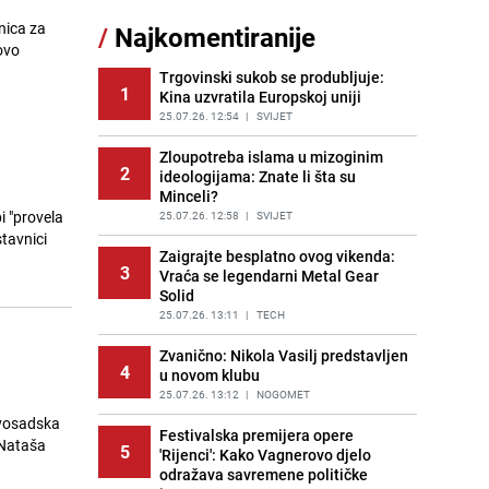
Jedan od najvećih gradova nije na
znica za
/
Najkomentiranije
11
listi: Ovo su lokacije prvih Lidl
ovo
prodavnica u BiH
Trgovinski sukob se produbljuje:
PRIJE OKO 19H
|
BOSNA I HERCEGOVINA
1
Kina uzvratila Europskoj uniji
Gosti iz Njemačke napravili požar u
25.07.26. 12:54
|
SVIJET
12
apartmanu u Istri, vlasniku se
smijali i pokazivali srednji prst
Zloupotreba islama u mizoginim
2
ideologijama: Znate li šta su
PRIJE 2 DANA
|
REGIJA
Minceli?
i "provela
Kako očistiti staklo od tuš-kabina:
25.07.26. 12:58
|
SVIJET
13
Jednostavni savjeti za očuvanje
stavnici
sjaja
Zaigrajte besplatno ovog vikenda:
3
Vraća se legendarni Metal Gear
PRIJE 1 DAN
|
ŽIVOT I STIL
Solid
Očistite rernu bez hemikalija:
25.07.26. 13:11
|
TECH
14
Poznata stručnjakinja dijeli savjete
Zvanično: Nikola Vasilj predstavljen
PRIJE 2 DANA
|
ŽIVOT I STIL
4
u novom klubu
Novi detalji istrage: Ruske službe
25.07.26. 13:12
|
NOGOMET
15
otkrile moguć uzrok tragedije bh.
ovosadska
planinara na Elbrusu
Festivalska premijera opere
 Nataša
5
'Rijenci': Kako Vagnerovo djelo
PRIJE 1 DAN
|
SVIJET
odražava savremene političke