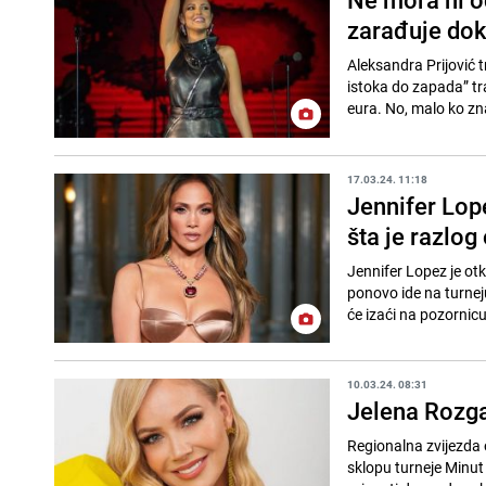
zarađuje dok 
Aleksandra Prijović tr
istoka do zapada” tra
eura. No, malo ko zna
17.03.24. 11:18
Jennifer Lop
šta je razlog
Jennifer Lopez je otk
ponovo ide na turnej
će izaći na pozornicu 
10.03.24. 08:31
Jelena Rozga
Regionalna zvijezda 
sklopu turneje Minut