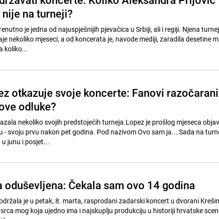
nije na turneji?
enutno je jedna od najuspješnijih pjevačica u Srbiji, ali i regiji. Njena turne
je nekoliko mjeseci, a od koncerata je, navode mediji, zaradila desetine m
 koliko...
ez otkazuje svoje koncerte: Fanovi razočarani
 ove odluke?
azala nekoliko svojih predstojećih turneja.Lopez je prošlog mjeseca objav
u - svoju prvu nakon pet godina. Pod nazivom Ovo sam ja... Sada na turne
u junu i posjet...
 oduševljena: Čekala sam ovo 14 godina
održala je u petak, 8. marta, rasprodani zadarski koncert u dvorani Krešim
 srca mog koja ujedno ima i najskuplju produkciju u historiji hrvatske sc