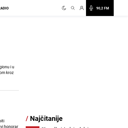
RADIO
90,2 FM
gionu i u
kom kroz
/
Najčitanije
iti
rvi honorar