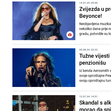
15.07.25. 09:00
Zvijezda u p
Beyonce!
Neobjavljena muzika 
nekoliko dana prije 
gradu, potvrdile su lo
05.08.24. 22:22
Tužne vijesti
penzionišu
Iz benda Aerosmith s
svoje oproštajne Pea
svoju oproštajnu turn
12.07.24. 14:51
Skandal s al
morao da sni