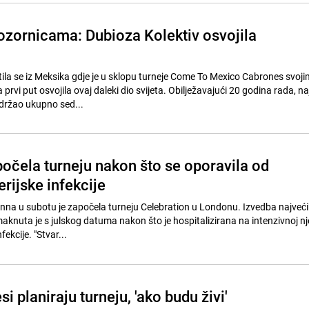
pozornicama: Dubioza Kolektiv osvojila
tila se iz Meksika gdje je u sklopu turneje Come To Mexico Cabrones svoji
prvi put osvojila ovaj daleki dio svijeta. Obilježavajući 20 godina rada, n
držao ukupno sed...
čela turneju nakon što se oporavila od
erijske infekcije
na u subotu je započela turneju Celebration u Londonu. Izvedba najveći
aknuta je s julskog datuma nakon što je hospitalizirana na intenzivnoj nj
fekcije. "Stvar...
i planiraju turneju, 'ako budu živi'