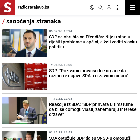
Otvor
/
saopćenja stranaka
05.07.26. 19:24
SDP se obrušio na Efendića: Nije u stanju
riješiti probleme u općini, a želi voditi visoku
politiku
19.01.23. 13:00
SDP: "Pozivamo pravosudne organe da
razmotre najave SDA o državnom udaru"
11.12.22. 22:03
Reakcije iz SDA: "SDP prihvata ultimatume
da bi se domogli vlasti, zanemaruju interese
države"
03.12.22. 16:53
SDA optužuje SDP da su SNSD-u omogućili