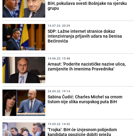
BiH, pokušava svesti Bošnjake na vjersku
grupu
14.07.22. 20:39
SDP: Lažne internet stranice dokaz
intenziviranja prljavih udara na Denisa
Bećirovića
14.06.22. 15:48
Arnaut: 'Poderite nacističke nazive ulica,
zamijenite ih imenima Pravednika'
24.05.22. 19:14
Sabina Ćudić: Charles Michel sa crnom
listom nije slika europskog puta BiH
19.05.22. 14:42
'Trojka': BiH će izvjesnom pobjedom
kandidata opozicije dobiti svježu