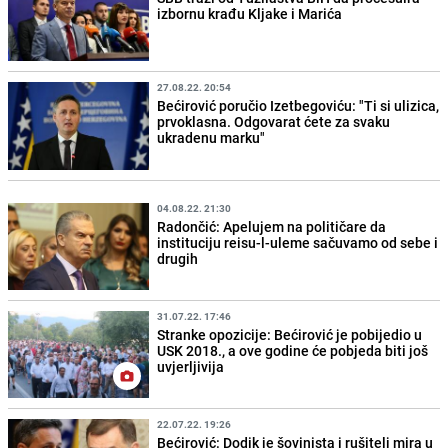
izbornu krađu Kljake i Marića
27.08.22. 20:54
Bećirović poručio Izetbegoviću: "Ti si ulizica,
prvoklasna. Odgovarat ćete za svaku
ukradenu marku"
04.08.22. 21:30
Radončić: Apelujem na političare da
instituciju reisu-l-uleme sačuvamo od sebe i
drugih
31.07.22. 17:46
Stranke opozicije: Bećirović je pobijedio u
USK 2018., a ove godine će pobjeda biti još
uvjerljivija
22.07.22. 19:26
Bećirović: Dodik je šovinista i rušitelj mira u