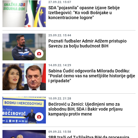
27.09.22. 15:07
SDA "pojasnila" opasne izjave Sebije
Izetbegović: "Ko vodi Bošnjake u
koncentracione logore"
25.09.22. 15:44
Poznati fudbaler Admir Adžem pristupio
Savezu za bolju budućnost BiH
14.09.22. 14:29
Sabina Ćudić odgovorila Miloradu Dodiku:
"Poslat ćemo vas na smetljište historije gdje
i pripadate"
10.09.22. 21:28
Bećirović u Zenici: Ujedinjeni smo za
slobodnu BiH, SDA i Bakir vode prljavu
kampanju protiv mene
09.09.22. 15:58
SBB traži od Tužilaštva BiH da procesuira