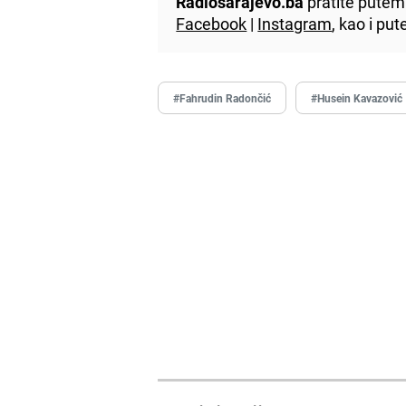
Radiosarajevo.ba
pratite putem 
Facebook
|
Instagram
, kao i p
#Fahrudin Radončić
#Husein Kavazović