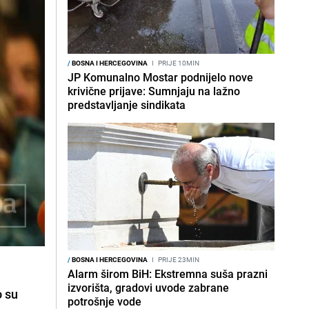
/
BOSNA I HERCEGOVINA
I
PRIJE 10MIN
JP Komunalno Mostar podnijelo nove
krivične prijave: Sumnjaju na lažno
predstavljanje sindikata
/
BOSNA I HERCEGOVINA
I
PRIJE 23MIN
Alarm širom BiH: Ekstremna suša prazni
izvorišta, gradovi uvode zabrane
o su
potrošnje vode