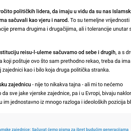
čito političkih lidera, da imaju u vidu da su nas Islams
ćima sačuvali kao vjeru i narod.
To su temeljne vrijednosti
ije prema drugima i drugačijima, ali i tolerancije unutar
nstituciju reisu-l-uleme sačuvamo od sebe i drugih
, a s d
ta koji poštuje ovo što sam prethodno rekao, treba da ima
zajednici kao i bilo koja druga politička stranka.
sku zajednicu
- nije to nikakva tajna - ali mi to nećemo
 da sve jake vjerske zajednice, pa i u Evropi, bivaju naklo
u im jednostavno iz mnogo razloga i ideoloških pozicija bl
lamske zajednice: Sačuvat ćemo pisma za ibret budućim generacijama