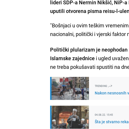
lideri SDP-a Nermin Nikšić, NiP-
uputili otvorena pisma reisu-l-ul
"Bošnjaci u ovim teškim vremenima i
nacionalni, politički i vjerski fakto
Politički plularizam je neophodan 
Islamske zajednice
i ugled uvažen
ne treba pokušavati spustiti na dne
TRENDING
Nakon nesnosnih v
04.08.22. 15:45
Šta je stvarno rek