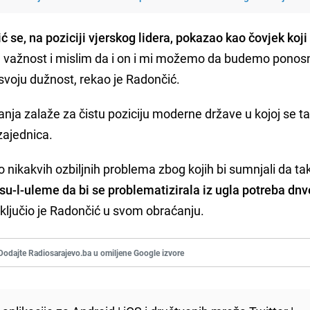
 se, na poziciji vjerskog lidera, pokazao kao čovjek koji
nu važnost i mislim da i on i mi možemo da budemo ponos
svoju dužnost, rekao je Radončić.
anja zalaže za čistu poziciju moderne države u kojoj se t
 zajednica.
ikakvih ozbiljnih problema zbog kojih bi sumnjali da ta
isu-l-uleme da bi se problematizirala iz ugla potreba dn
aključio je Radončić u svom obraćanju.
Dodajte Radiosarajevo.ba u omiljene Google izvore