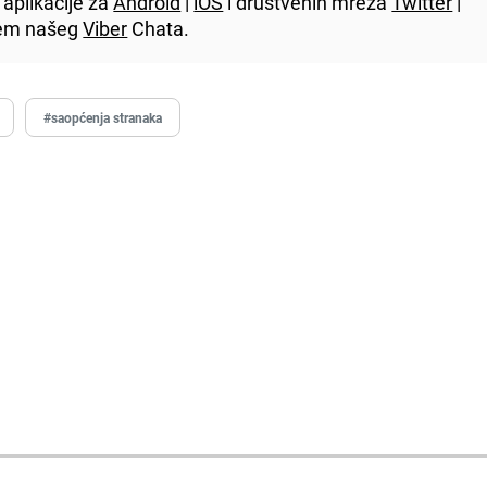
aplikacije za
Android
|
iOS
i društvenih mreža
Twitter
|
utem našeg
Viber
Chata.
#saopćenja stranaka