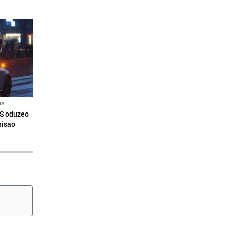
NA
RS oduzeo
nisao