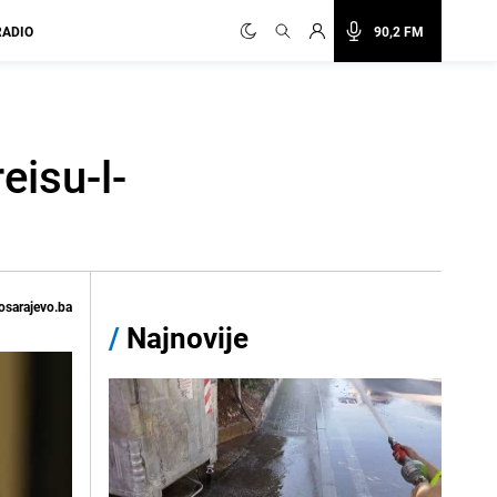
RADIO
90,2 FM
eisu-l-
osarajevo.ba
/
Najnovije