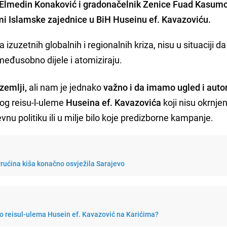
a Elmedin Konaković i gradonačelnik Zenice Fuad Kasum
emi Islamske zajednice u BiH Huseinu ef. Kavazoviću.
zuzetnih globalnih i regionalnih kriza, nisu u situaciji d
r međusobno dijele i atomiziraju.
zemlji,
ali nam je jednako
važno i da imamo ugled i autor
og reisu-l-uleme
Huseina ef. Kavazovića
koji nisu okrnjeni
vnu politiku ili u milje bilo koje predizborne kampanje.
rućina kiša konačno osvježila Sarajevo
ao reisul-ulema Husein ef. Kavazović na Karićima?