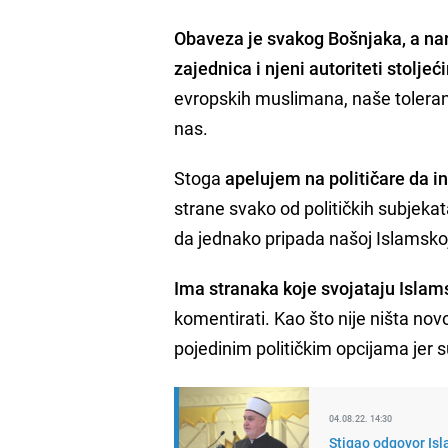
Obaveza je svakog Bošnjaka, a naro
zajednica i njeni autoriteti stolje
evropskih muslimana, naše toleranc
nas.
Stoga
apelujem na političare da i
strane svako od političkih subjeka
da jednako pripada našoj Islamskoj 
Ima stranaka koje svojataju Islam
komentirati. Kao što nije ništa novo
pojedinim političkim opcijama jer s
04.08.22. 14:30
Stigao odgovor Is