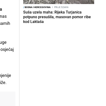
/
BOSNA I HERCEGOVINA
I
PRIJE 52MIN
ka
Suša uzela maha: Rijeka Turjanica
 nas
potpuno presušila, masovan pomor ribe
kod Laktaša
 samih
ruge
 osjećaj
njenije
iže.