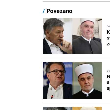
/
Povezano
04
K
s
z
04
N
a
s