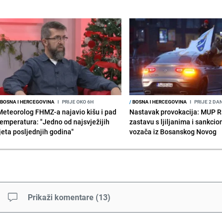
BOSNA I HERCEGOVINA
I
PRIJE OKO 6H
/
BOSNA I HERCEGOVINA
I
PRIJE 2 DA
Meteorolog FHMZ-a najavio kišu i pad
Nastavak provokacija: MUP 
temperatura: "Jedno od najsvježijih
zastavu s ljiljanima i sankcio
ljeta posljednjih godina"
vozača iz Bosanskog Novog
Prikaži komentare
(
13
)