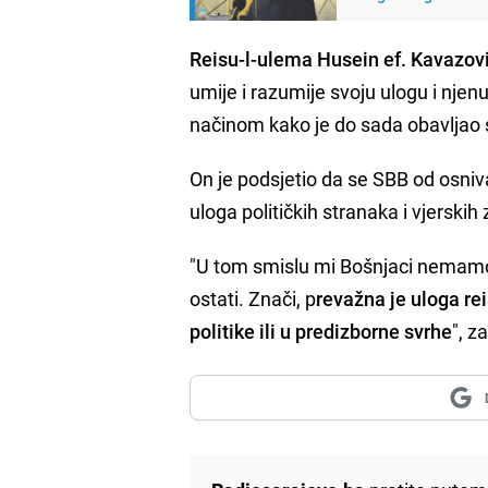
Reisu-l-ulema Husein ef. Kavazović
umije i razumije svoju ulogu i nje
načinom kako je do sada obavljao 
On je podsjetio da se SBB od osniv
uloga političkih stranaka i vjerskih
"U tom smislu mi Bošnjaci nemamo n
ostati. Znači, p
revažna je uloga re
politike ili u predizborne svrhe
", z