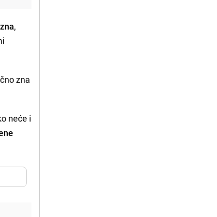
 zna
,
ni
ačno zna
ko neće i
vene