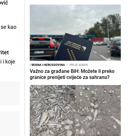
ović
a se kao
itet
 i koje
/
BOSNA I HERCEGOVINA
I
PRIJE 40MIN
Važno za građane BiH: Možete li preko
granice prenijeti cvijeće za sahranu?