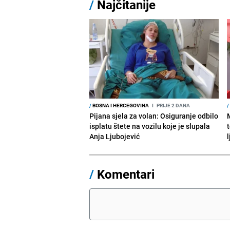
/
Najčitanije
/
BOSNA I HERCEGOVINA
I
PRIJE 2 DANA
/
Pijana sjela za volan: Osiguranje odbilo
isplatu štete na vozilu koje je slupala
Anja Ljubojević
/
Komentari