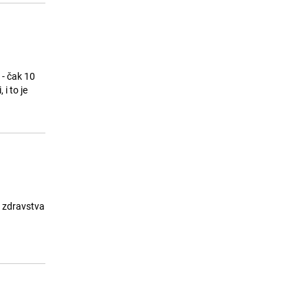
 - čak 10
i to je
a zdravstva