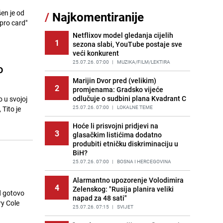
en je od
/
Najkomentiranije
Cijela regija čeka njegovu
pro card"
11
progonozu: Poznati meteorolog
najavljuje veću promjenu vremena
Netflixov model gledanja cijelih
1
sezona slabi, YouTube postaje sve
PRIJE OKO 9H
|
REGIJA
veći konkurent
Tajna savršenog makedonskog
25.07.26. 07:00
|
MUZIKA/FILM/LEKTIRA
o
12
ajvara: Stari recept za kremast i
bogat okus
Marijin Dvor pred (velikim)
2
promjenama: Gradsko vijeće
PRIJE 2 DANA
|
RECEPTI
odlučuje o sudbini plana Kvadrant C
o u svojoj
Borba trajala satima: Pogledajte
25.07.26. 07:00
|
LOKALNE TEME
 Tito je
13
'grdosiju' od skoro tri metra koju su
braća izvukla iz mora
Hoće li prisvojni pridjevi na
3
glasačkim listićima dodatno
PRIJE 2 DANA
|
SVIJET
produbiti etničku diskriminaciju u
BiH?
Gosti iz Njemačke napravili požar u
14
apartmanu u Istri, vlasniku se
25.07.26. 07:00
|
BOSNA I HERCEGOVINA
smijali i pokazivali srednji prst
Alarmantno upozorenje Volodimira
PRIJE 1 DAN
|
REGIJA
4
Zelenskog: "Rusija planira veliki
d gotovo
napad za 48 sati"
Očistite rernu bez hemikalija:
ry Cole
15
Poznata stručnjakinja dijeli savjete
25.07.26. 07:15
|
SVIJET
PRIJE 1 DAN
|
ŽIVOT I STIL