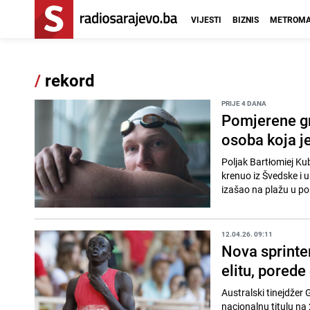
VIJESTI
BIZNIS
METROMA
/
rekord
PRIJE 4 DANA
Pomjerene gra
osoba koja j
Poljak Bartłomiej Kub
krenuo iz Švedske i u
izašao na plažu u po
12.04.26. 09:11
Nova sprinter
elitu, pored
Australski tinejdžer 
nacionalnu titulu n