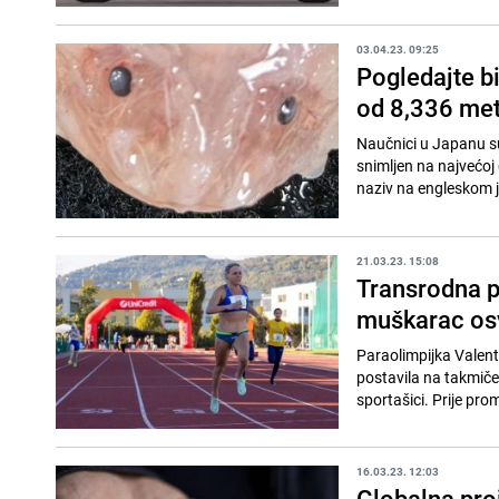
03.04.23. 09:25
Pogledajte bi
od 8,336 met
Naučnici u Japanu su 
snimljen na najvećoj 
naziv na engleskom je
21.03.23. 15:08
Transrodna p
muškarac osv
Paraolimpijka Valenti
postavila na takmiče
sportašici. Pri
16.03.23. 12:03
Globalna pro