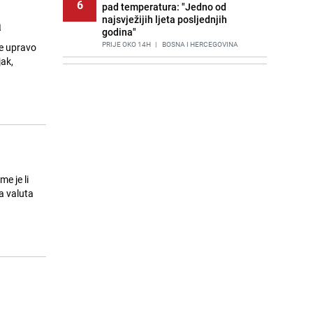
6
pad temperatura: "Jedno od
najsvježijih ljeta posljednjih
a
godina"
PRIJE OKO 14H
|
BOSNA I HERCEGOVINA
je upravo
ak,
Agić kritizira političare u Bugojnu:
7
Zbog straha od HDZ-a niko Vučiću
nije rekao istinu o Čipuljiću
PRIJE 2 DANA
|
TEME
Znate li šta Dino Merlin pojede prije
8
izlaska na scenu? Njegov ritual
iznenadio mnoge
PRIJE 2 DANA
|
SHOWBIZ
e je li
a valuta
Stručnjaci upozoravaju: Izrael ulaže
9
milione kako bi utjecao na
odgovore ChatGPT-a o Gazi
PRIJE 1 DAN
|
SVIJET
Nastavak provokacija: MUP RS
10
oduzeo zastavu s ljiljanima i
sankcionisao vozača iz Bosanskog
Novog
PRIJE 2 DANA
|
BOSNA I HERCEGOVINA