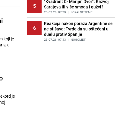
"Kvadrant C- Marijin Dvor": Razvoj
5
Sarajeva ili više smoga i gužvi?
25.07.26. 07:29
|
LOKALNE TEME
i
Reakcija nakon poraza Argentine se
6
ne stišava: Tvrde da su oštećeni u
duelu protiv Španije
 koji je
25.07.26. 07:43
|
NOGOMET
ris, a
Saudijska Arabija napala Jemen:
7
Meta napada bio lučki grad
Hodeidah
25.07.26. 07:56
|
SVIJET
o
Trump upozorio Rusiju i Kinu: "Bilo
8
bi to vrlo loše"
25.07.26. 08:16
|
SVIJET
Rekord je
Veliki finansijski problemi američke
noj
9
vojske: Rat sa Iranom iziskuje
milijarde
25.07.26. 08:30
|
SVIJET
Neočekivani junak Mundijala
10
pronašao novi klub: Potpisat će za