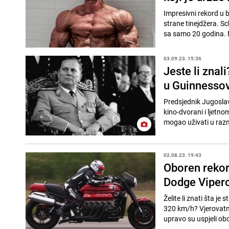
Impresivni rekord u 
strane tinejdžera. Sc
sa samo 20 godina. 
03.09.23. 15:36
Jeste li znal
u Guinnessov
Predsjednik Jugoslavij
kino-dvorani i ljetnom
mogao uživati u razn
02.08.23. 19:43
Oboren rekor
Dodge Viper
Želite li znati šta 
320 km/h? Vjerovatno
upravo su uspjeli oboj