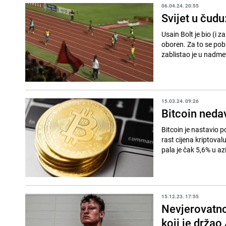
06.04.24. 20:55
Svijet u čudu
Usain Bolt je bio (i 
oboren. Za to se pob
zablistao je u nadme
15.03.24. 09:26
Bitcoin neda
Bitcoin je nastavio p
rast cijena kriptova
pala je čak 5,6% u az
15.12.23. 17:55
Nevjerovatno
koji je drža