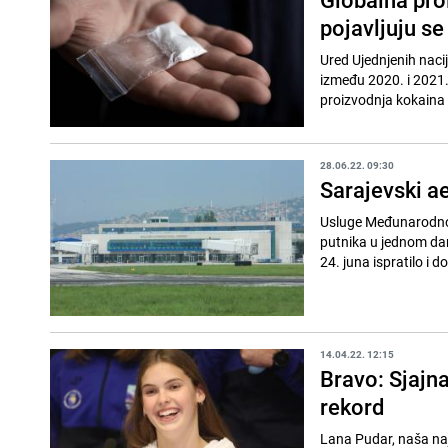
pojavljuju se
Ured Ujednjenih nacij
između 2020. i 2021. 
proizvodnja kokaina 
28.06.22. 09:30
Sarajevski a
Usluge Međunarodnog 
putnika u jednom dan
24. juna ispratilo i d
14.04.22. 12:15
Bravo: Sjajna
rekord
Lana Pudar, naša najb