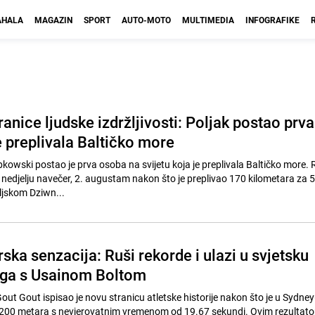
HALA
MAGAZIN
SPORT
AUTO-MOTO
MULTIMEDIA
INFOGRAFIKE
nice ljudske izdržljivosti: Poljak postao prva
e preplivala Baltičko more
kowski postao je prva osoba na svijetu koja je preplivala Baltičko more. 
 nedjelju navečer, 2. augustam nakon što je preplivao 170 kilometara za 5
ljskom Dziwn...
ska senzacija: Ruši rekorde i ulazi u svjetsku
e ga s Usainom Boltom
Gout Gout ispisao je novu stranicu atletske historije nakon što je u Sydney
a 200 metara s nevjerovatnim vremenom od 19.67 sekundi. Ovim rezultato