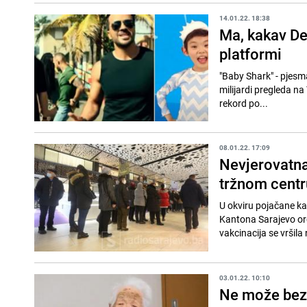
14.01.22. 18:38
Ma, kakav De
platformi
"Baby Shark" - pjesma 
milijardi pregleda na
rekord po...
08.01.22. 17:09
Nevjerovatna 
tržnom centr
U okviru pojačane ka
Kantona Sarajevo org
vakcinacija se vršila
03.01.22. 10:10
Ne može bez č