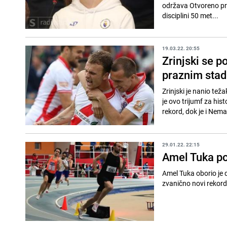
održava Otvoreno prve
disciplini 50 met...
19.03.22. 20:55
Zrinjski se p
praznim sta
Zrinjski je nanio tež
je ovo trijumf za his
rekord, dok je i Neman
29.01.22. 22:15
Amel Tuka po
Amel Tuka oborio je d
zvanično novi rekord