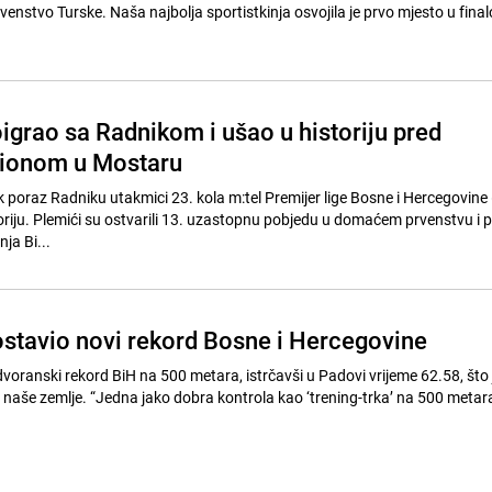
nstvo Turske. Naša najbolja sportistkinja osvojila je prvo mjesto u finalo
oigrao sa Radnikom i ušao u historiju pred
dionom u Mostaru
ak poraz Radniku utakmici 23. kola m:tel Premijer lige Bosne i Hercegovine (
toriju. Plemići su ostvarili 13. uzastopnu pobjedu u domaćem prvenstvu i p
ja Bi...
stavio novi rekord Bosne i Hercegovine
voranski rekord BiH na 500 metara, istrčavši u Padovi vrijeme 62.58, što j
 naše zemlje. “Jedna jako dobra kontrola kao ‘trening-trka’ na 500 metara