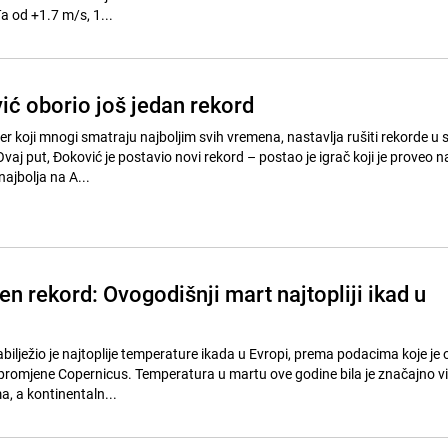
đa od +1.7 m/s, 1...
ć oborio još jedan rekord
r koji mnogi smatraju najboljim svih vremena, nastavlja rušiti rekorde u s
Ovaj put, Đoković je postavio novi rekord – postao je igrač koji je proveo n
ajbolja na A...
n rekord: Ovogodišnji mart najtopliji ikad u
ilježio je najtoplije temperature ikada u Evropi, prema podacima koje je 
promjene Copernicus. Temperatura u martu ove godine bila je značajno v
, a kontinentaln...