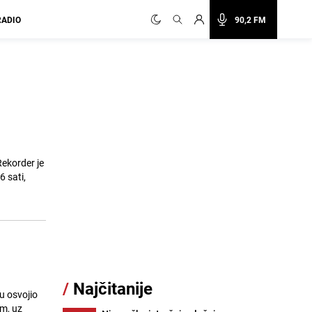
RADIO
90,2 FM
Rekorder je
6 sati,
/
Najčitanije
u osvojio
m, uz