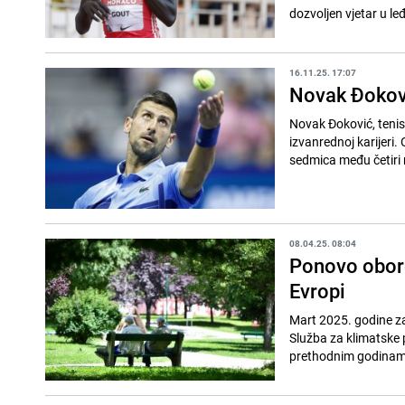
dozvoljen vjetar u le
16.11.25. 17:07
Novak Đokovi
Novak Đoković, tenise
izvanrednoj karijeri. 
sedmica među četiri n
08.04.25. 08:04
Ponovo obore
Evropi
Mart 2025. godine zab
Služba za klimatske 
prethodnim godinama