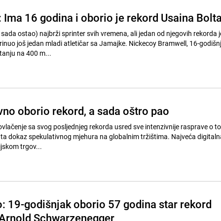
: Ima 16 godina i oborio je rekord Usaina Bolt
za sada ostao) najbrži sprinter svih vremena, ali jedan od njegovih rekorda 
rinuo još jedan mladi atletičar sa Jamajke. Nickecoy Bramwell, 16-godišnj
tanju na 400 m...
vno oborio rekord, a sada oštro pao
ovlačenje sa svog posljednjeg rekorda usred sve intenzivnije rasprave o tom
luta dokaz spekulativnog mjehura na globalnim tržištima. Najveća digitaln
ijskom trgov...
: 19-godišnjak oborio 57 godina star rekord
o Arnold Schwarzenegger