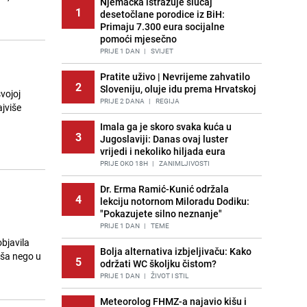
Njemačka istražuje slučaj
1
desetočlane porodice iz BiH:
Primaju 7.300 eura socijalne
pomoći mjesečno
PRIJE 1 DAN
|
SVIJET
Pratite uživo | Nevrijeme zahvatilo
2
Sloveniju, oluje idu prema Hrvatskoj
vojoj
PRIJE 2 DANA
|
REGIJA
ajviše
Imala ga je skoro svaka kuća u
3
Jugoslaviji: Danas ovaj luster
vrijedi i nekoliko hiljada eura
PRIJE OKO 18H
|
ZANIMLJIVOSTI
Dr. Erma Ramić-Kunić održala
4
lekciju notornom Miloradu Dodiku:
"Pokazujete silno neznanje"
PRIJE 1 DAN
|
TEME
objavila
Bolja alternativa izbjeljivaču: Kako
iša nego u
5
održati WC školjku čistom?
PRIJE 1 DAN
|
ŽIVOT I STIL
Meteorolog FHMZ-a najavio kišu i