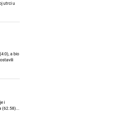
Španijom: Više od 160.000
j utrci u
evakuiranih
25.07.26. 09:22
|
SVIJET
4:0), a bio
ostavili
e i
 (62.58)...