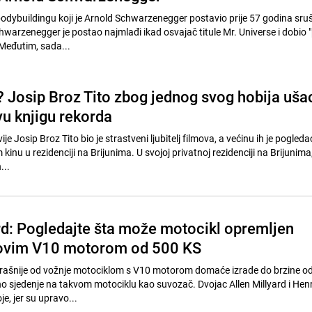
bodybuildingu koji je Arnold Schwarzenegger postavio prije 57 godina sruš
hwarzenegger je postao najmlađi ikad osvajač titule Mr. Universe i dobio "
Međutim, sada...
i? Josip Broz Tito zbog jednog svog hobija uša
u knjigu rekorda
e Josip Broz Tito bio je strastveni ljubitelj filmova, a većinu ih je pogleda
 kinu u rezidenciji na Brijunima. U svojoj privatnoj rezidenciji na Brijunima,
...
d: Pogledajte šta može motocikl opremljen
ovim V10 motorom od 500 KS
je strašnije od vožnje motociklom s V10 motorom domaće izrade do brzine o
 sjedenje na takvom motociklu kao suvozač. Dvojac Allen Millyard i Hen
e, jer su upravo...