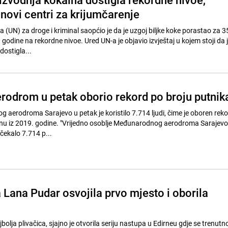
 novi centri za krijumčarenje
a (UN) za droge i kriminal saopćio je da je uzgoj biljke koke porastao za 
godine na rekordne nivoe. Ured UN-a je objavio izvještaj u kojem stoji da 
dostigla...
erodrom u petak oborio rekord po broju putnik
aerodroma Sarajevo u petak je koristilo 7.714 ljudi, čime je oboren reko
u iz 2019. godine. "Vrijedno osoblje Međunarodnog aerodroma Sarajevo 
očekalo 7.714 p...
 Lana Pudar osvojila prvo mjesto i oborila
olja plivačica, sjajno je otvorila seriju nastupa u Edirneu gdje se trenutn