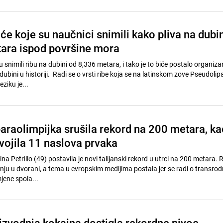
će koje su naučnici snimili kako pliva na dubin
ara ispod površine mora
snimili ribu na dubini od 8,336 metara, i tako je to biće postalo organizam
dubini u historiji. Radi se o vrsti ribe koja se na latinskom zove Pseudolipa
ziku je...
araolimpijka srušila rekord na 200 metara, ka
ojila 11 naslova prvaka
na Petrillo (49) postavila je novi talijanski rekord u utrci na 200 metara. 
nju u dvorani, a tema u evropskim medijima postala jer se radi o transrod
je promjene spola...
izvodnja kokaina dostigla rekordne nivoe,