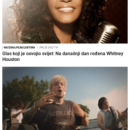
/
MUZIKA/FILM/LEKTIRA
I
PRIJE OKO 7H
Glas koji je osvojio svijet: Na današnji dan rođena Whitney
Houston