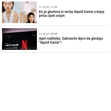
11.10.21. 17:39
Ko je glumica iz serije Squid Game o kojoj
priča cijeli svijet
11.10.21. 09:48
Apel roditelja: Zabranite djeci da gledaju
"Squid Game"!