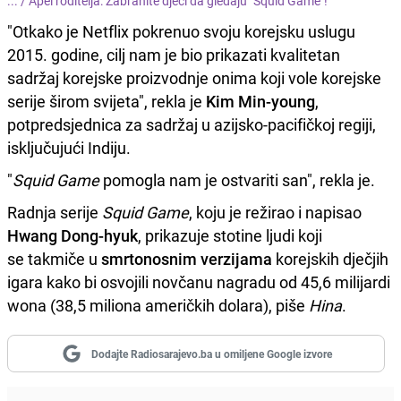
... /
Apel roditelja: Zabranite djeci da gledaju "Squid Game"!
"Otkako je Netflix pokrenuo svoju korejsku uslugu
2015. godine, cilj nam je bio prikazati kvalitetan
sadržaj korejske proizvodnje onima koji vole korejske
serije širom svijeta", rekla je
Kim Min-young
,
potpredsjednica za sadržaj u azijsko-pacifičkoj regiji,
isključujući Indiju.
"
Squid Game
pomogla nam je ostvariti san", rekla je.
Radnja serije
Squid Game
, koju je režirao i napisao
Hwang Dong-hyuk
, prikazuje stotine ljudi koji
se takmiče u
smrtonosnim verzijama
korejskih dječjih
igara kako bi osvojili novčanu nagradu od 45,6 milijardi
wona (38,5 miliona američkih dolara), piše
Hina
.
Dodajte Radiosarajevo.ba u omiljene Google izvore