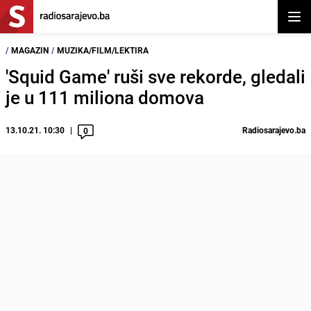
Otvor
/
MAGAZIN
/
MUZIKA/FILM/LEKTIRA
'Squid Game' ruši sve rekorde, gledali
je u 111 miliona domova
13.10.21. 10:30
Radiosarajevo.ba
0