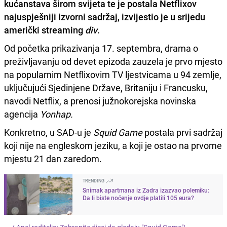
kućanstava širom svijeta te je postala Netflixov
najuspješniji izvorni sadržaj, izvijestio je u srijedu
američki streaming
div
.
Od početka prikazivanja 17. septembra, drama o
preživljavanju od devet epizoda zauzela je prvo mjesto
na popularnim Netflixovim TV ljestvicama u 94 zemlje,
uključujući Sjedinjene Države, Britaniju i Francusku,
navodi Netflix, a prenosi južnokorejska novinska
agencija
Yonhap.
Konkretno, u SAD-u je
Squid Game
postala prvi sadržaj
koji nije na engleskom jeziku, a koji je ostao na prvome
mjestu 21 dan zaredom.
TRENDING
Snimak apartmana iz Zadra izazvao polemiku:
Da li biste noćenje ovdje platili 105 eura?