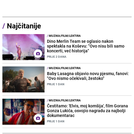
/
Najčitanije
/
MUZIKA/FILM/LEKTIRA
Dino Merlin Team se oglasio nakon
spektakla na Koševu: "Ovo nisu bili samo
koncerti, već historija"
PRIJE 2 DANA
/
MUZIKA/FILM/LEKTIRA
Baby Lasagna objavio novu pjesmu, fanovi:
"Ovo nismo očekivali, žestoko"
PRIJE 1 DAN
/
MUZIKA/FILM/LEKTIRA
Čestitamo: 'Elvis, moj komšija', film Gorana
Gonza Lukića, osvojio nagradu za najbolji
dokumentarac
PRIJE 1 DAN