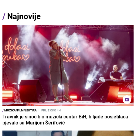
/
Najnovije
/
MUZIKA/FILM/LEKTIRA
I
PRIJE OKO 4H
Travnik je sinoć bio muzički centar BiH, hiljade posjetilaca
pjevalo sa Marijom Šerifović