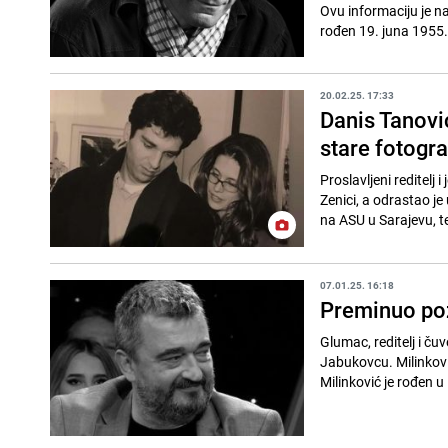
Ovu informaciju je n
rođen 19. juna 1955. 
20.02.25. 17:33
Danis Tanovi
stare fotogra
Proslavljeni reditelj
Zenici, a odrastao je
na ASU u Sarajevu, te 
07.01.25. 16:18
Preminuo poz
Glumac, reditelj i ču
Jabukovcu. Milinkovi
Milinković je rođen u