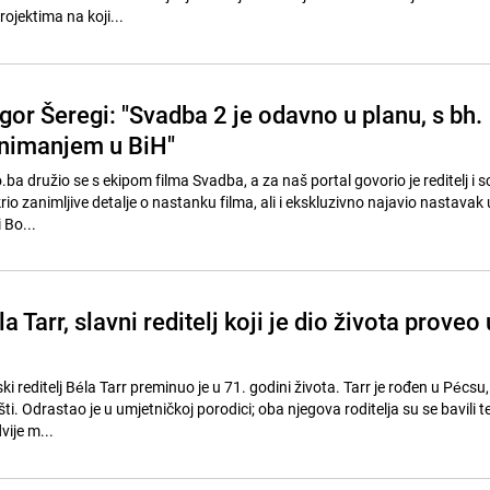
rojektima na koji...
gor Šeregi: "Svadba 2 je odavno u planu, s bh.
nimanjem u BiH"
ba družio se s ekipom filma Svadba, a za naš portal govorio je reditelj i s
tkrio zanimljive detalje o nastanku filma, ali i ekskluzivno najavio nastavak
 Bo...
 Tarr, slavni reditelj koji je dio života proveo 
i reditelj Béla Tarr preminuo je u 71. godini života. Tarr je rođen u Pécsu, a
. Odrastao je u umjetničkoj porodici; oba njegova roditelja su se bavili t
vije m...