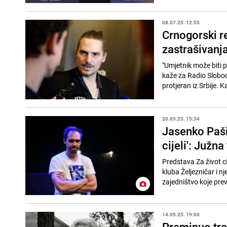
08.07.25. 12:55
Crnogorski re
zastrašivanja
"Umjetnik može biti 
kaže za Radio Slobodn
protjeran iz Srbije. K
20.05.25. 15:34
Jasenko Paši
cijeli': Južn
Predstava Za život c
kluba Željezničar i n
zajedništvo koje prev
14.05.25. 19:00
Preminuo tro