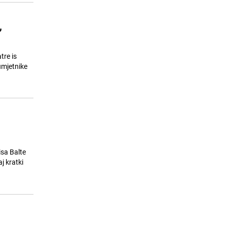
,
tre is
umjetnike
isa Balte
j kratki