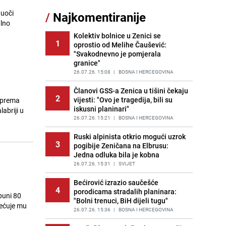
 uoči
/
Najkomentiranije
Lažne novčanice preplavljuju
alno
11
tržište: Ove eure najčešće
pokušavaju podvaliti
Kolektiv bolnice u Zenici se
1
oprostio od Melihe Čaušević:
PRIJE OKO 23H
|
SVIJET
"Svakodnevno je pomjerala
granice"
Recept za brze uštipke: Ne upijaju
12
ulje i gotovi su za 30 minuta
26.07.26. 15:08
|
BOSNA I HERCEGOVINA
PRIJE 1 DAN
|
RECEPTI
Članovi GSS-a Zenica u tišini čekaju
2
vijesti: "Ovo je tragedija, bili su
, prema
Imate tikvice i piletinu? Napravite
13
iskusni planinari"
ovaj brzi ručak iz jedne tave
abriji u
26.07.26. 15:21
|
BOSNA I HERCEGOVINA
PRIJE 1 DAN
|
RECEPTI
Ruski alpinista otkrio mogući uzrok
Jedan od najvećih gradova nije na
3
14
pogibije Zeničana na Elbrusu:
listi: Ovo su lokacije prvih Lidl
Jedna odluka bila je kobna
prodavnica u BiH
26.07.26. 15:31
|
SVIJET
PRIJE 1 DAN
|
BOSNA I HERCEGOVINA
Bećirović izrazio saučešće
Užas u bh. susjedstvu, mladići
4
15
porodicama stradalih planinara:
bludničili nad maloljetnicom i sve
puni 80
"Bolni trenuci, BiH dijeli tugu"
snimali: "Stari te gleda u lajvu"
ećuje mu
26.07.26. 15:36
|
BOSNA I HERCEGOVINA
PRIJE 2 DANA
|
REGIJA