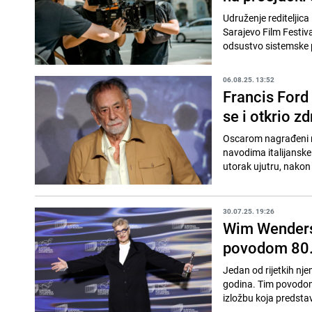
Udruženje rediteljica
Sarajevo Film Festiva
odsustvo sistemske 
06.08.25. 13:52
Francis Ford 
se i otkrio z
Oscarom nagrađeni red
navodima italijanske
utorak ujutru, nakon 
30.07.25. 19:26
Wim Wenders 
povodom 80.
Jedan od rijetkih nj
godina. Tim povodom
izložbu koja predstav