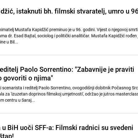
žić, istaknuti bh. filmski stvaratelj, umro u 96
 snimatelj Mustafa Kapidžić preminuo je u 96. godini. Vijest o njegovoj smrti
 dr. Esad Bajtal, sociolog i politički analitičar. Mustafa Kapidžić rođen j
e u Bil...
ditelj Paolo Sorrentino: "Zabavnije je praviti
 govoriti o njima"
i scenarista i reditelj Paolo Sorrentino, ovogodišnji dobitnik Počasnog Sr
la za 'izuzetan doprinos filmskoj umjetnosti', održao je jutros masterclas
 centru u Saraj...
a u BiH uoči SFF-a: Filmski radnici su svedeni
štap!