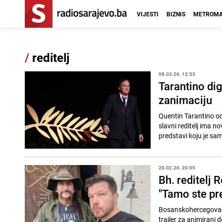
VIJESTI
BIZNIS
METROMA
/
reditelj
08.03.26. 12:53
Tarantino dig
zanimaciju
Quentin Tarantino odus
slavni reditelj ima no
predstavi koju je sam
20.02.26. 20:05
Bh. reditelj
"Tamo ste pr
Bosanskohercegovačk
trailer za animirani 