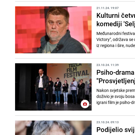
21.11.24. 19:07
Kulturni četv
komediji 'Sel
Međunarodni festival
Victory", održava se
iz regiona i šire, nu
23.10.24. 11:39
Psiho-drama 
"Prosvjetljen
Nakon svjetske premi
doživio je svoju bos
igrani film je psiho-
23.10.24. 09:13
Podijelio svi