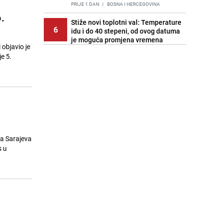
PRIJE 1 DAN
|
BOSNA I HERCEGOVINA
.
Stiže novi toplotni val: Temperature
6
idu i do 40 stepeni, od ovog datuma
je moguća promjena vremena
 objavio je
PRIJE OKO 21H
|
BOSNA I HERCEGOVINA
e 5.
Cijela regija čeka njegovu
7
progonozu: Poznati meteorolog
najavljuje veću promjenu vremena
PRIJE 1 DAN
|
REGIJA
Stručnjaci upozoravaju: Izrael ulaže
8
milione kako bi utjecao na
odgovore ChatGPT-a o Gazi
PRIJE 2 DANA
|
SVIJET
ca Sarajeva
s u
Kako očistiti staklo od tuš-kabina:
9
Jednostavni savjeti za očuvanje
sjaja
PRIJE 2 DANA
|
ŽIVOT I STIL
Pratite uživo | Nevrijeme zahvatilo
10
Split, kiša ide prema BiH
PRIJE OKO 21H
|
REGIJA