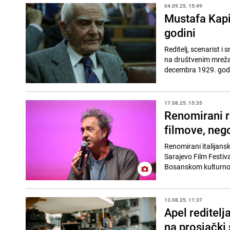
04.09.25. 15:49
Mustafa Kapid
godini
Reditelj, scenarist i
na društvenim mrežama
decembra 1929. godin
17.08.25. 15:35
Renomirani re
filmove, nego
Renomirani italijansk
Sarajevo Film Festiva
Bosanskom kulturnom
13.08.25. 11:37
Apel reditelj
na prosjački 