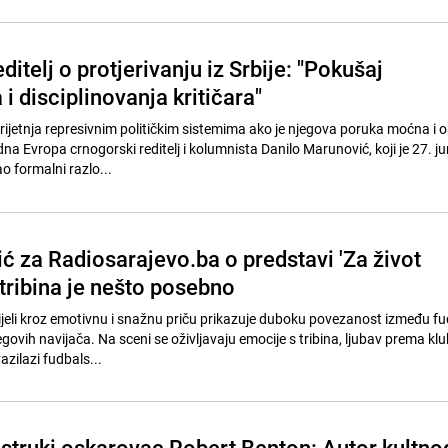
ditelj o protjerivanju iz Srbije: "Pokušaj
 i disciplinovanja kritičara"
prijetnja represivnim političkim sistemima ako je njegova poruka moćna i 
a Evropa crnogorski reditelj i kolumnista Danilo Marunović, koji je 27. j
ao formalni razlo...
ć za Radiosarajevo.ba o predstavi 'Za život
a tribina je nešto posebno
ijeli kroz emotivnu i snažnu priču prikazuje duboku povezanost između f
jegovih navijača. Na sceni se oživljavaju emocije s tribina, ljubav prema klu
azilazi fudbals...
struki oskarovac Robert Benton: Autor kultno