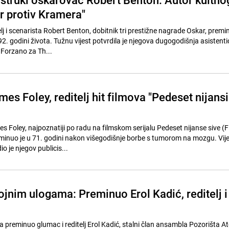
r protiv Kramera"
elj i scenarista Robert Benton, dobitnik tri prestižne nagrade Oskar, premin
 92. godini života. Tužnu vijest potvrdila je njegova dugogodišnja asistentic
Forzano za Th...
s Foley, reditelj hit filmova "Pedeset nijansi
es Foley, najpoznatiji po radu na filmskom serijalu Pedeset nijanse sive (F
minuo je u 71. godini nakon višegodišnje borbe s tumorom na mozgu. Vije
o je njegov publicis...
ojnim ulogama: Preminuo Erol Kadić, reditelj i
 preminuo glumac i reditelj Erol Kadić, stalni član ansambla Pozorišta At