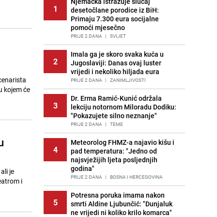
Njemačka istražuje slučaj
1
desetočlane porodice iz BiH:
Primaju 7.300 eura socijalne
pomoći mjesečno
PRIJE 2 DANA
|
SVIJET
Imala ga je skoro svaka kuća u
2
Jugoslaviji: Danas ovaj luster
vrijedi i nekoliko hiljada eura
cenarista
PRIJE 2 DANA
|
ZANIMLJIVOSTI
 u kojem će
Dr. Erma Ramić-Kunić održala
3
lekciju notornom Miloradu Dodiku:
"Pokazujete silno neznanje"
PRIJE 2 DANA
|
TEME
u
Meteorolog FHMZ-a najavio kišu i
4
pad temperatura: "Jedno od
najsvježijih ljeta posljednjih
godina"
li je
PRIJE 2 DANA
|
BOSNA I HERCEGOVINA
eatrom i
Potresna poruka imama nakon
5
smrti Aldine Ljubunčić: "Dunjaluk
ne vrijedi ni koliko krilo komarca"