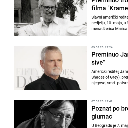
filma "Krame
Slavni američki redit
nedjelju, 10. maja, u
menadžerica Marisa 
09.05.25. 13:24
Preminuo Jame
sive"
Američki reditelj Jam
Shades of Grey), pre
njegovoj smrti potvrdi
07.05.25. 13:42
Poznat po br
glumac
U Beogradu je 7. maja