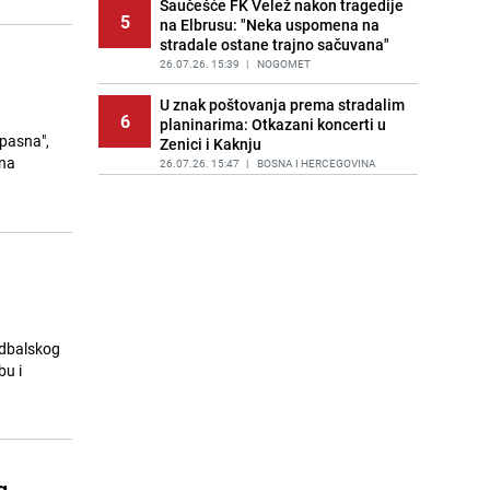
Saučešće FK Velež nakon tragedije
5
na Elbrusu: "Neka uspomena na
stradale ostane trajno sačuvana"
26.07.26. 15:39
|
NOGOMET
U znak poštovanja prema stradalim
6
planinarima: Otkazani koncerti u
opasna",
Zenici i Kaknju
una
26.07.26. 15:47
|
BOSNA I HERCEGOVINA
Oglasili se iz Ambasade Rusije u
7
BiH nakon tragičnog stradanja
zeničkih planinara na Elbrusu
26.07.26. 15:53
|
BOSNA I HERCEGOVINA
Preživio horor na letu: Putnik koji je
8
umalo ispao iz aviona traži čovjeka
koji mu je spasio život
udbalskog
26.07.26. 15:55
|
REGIJA
bu i
Dua Lipa otvorila biblioteku
9
zabranjenih knjiga u čuvenoj
knjižari u Portugalu
26.07.26. 16:01
|
MUZIKA/FILM/LEKTIRA
g