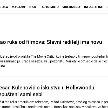
HALA
MAGAZIN
SPORT
AUTO-MOTO
MULTIMEDIA
INFOGRAFIKE
ao ruke od filmova: Slavni reditelj ima novu
tao je od projekta The Movie Critic, koji je trebao biti njegov posljednji fi
vu zanimaciju. Vraća se režiji, ali u pozorištu. Variety je potvrdio da je riječ
 na...
 Rešad Kulenović o iskustvu u Hollywoodu:
epušteni sami sebi"
i reditelj s američkom adresom, Rešad Kulenović, prošlog mjeseca je pr
dokumentarni film o srednjovjekovnoj Bosni koji nosi naziv Kraljevstvo her