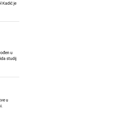
 Kadić je
Američka influenserica ubijena
15
dvije sedmice nakon što je na
TikToku optužila supruga za
pedofiliju
26.07.26. 16:44
|
SVIJET
 rođen u
ida studij
kve u
i.