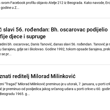
a svom Facebook profilu objavio Atelje 212 iz Beograda. Kako navode, Erol
godine u Z...
ć slavi 56. rođendan: Bh. oscarovac podijelio
fije djece i supruge
 i jedini bh. oscarovac, Danis Tanović, danas slavi 56. rođendan. Tanović je
 u Sarajevu, gdje se i školovao. Godine 1992, tokom opsade Sarajeva, prek
se pr...
nati reditelj Milorad Milinković
veni "Tragač" Milorad Milinković preminuo je u utorak, 7. januara, u porti cr
ć je preminuo od posljedica jakog srčanog udara u porti crkve u 60. godin
 Beogradu 1965. g...