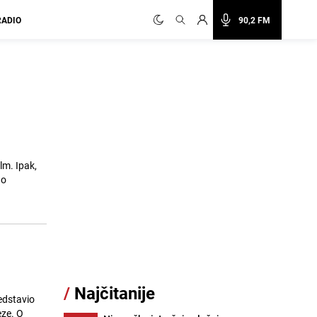
RADIO
90,2 FM
lm. Ipak,
 o
/
Najčitanije
edstavio
eze. O