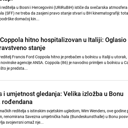
 i reditelja u Bosni i Hercegovini (URiRuBiH) ističe da svečarska atmosfera
la (SFF) ne treba da zasjeni pravo stanje stvari u BH kinematografiji: tot
podrške domaćoj kin...
Coppola hitno hospitalizovan u Italiji: Oglasio
dravstveno stanje
itelj Francis Ford Coppola hitno je prebačen u bolnicu u Italiji u utorak
 novinske agencije ANSA. Coppola (86) je navodno primljen u bolnicu u Cal
što je predsta...
i umjetnost gledanja: Velika izložba u Bonu
 rođendana
emačkih reditelja s istinskim svjetskim ugledom, Wim Wenders, ove godine 
, renomirana Savezna umjetnička hala (Bundeskunsthalle) u Bonu posv
lja svojevrsni omaž nje...