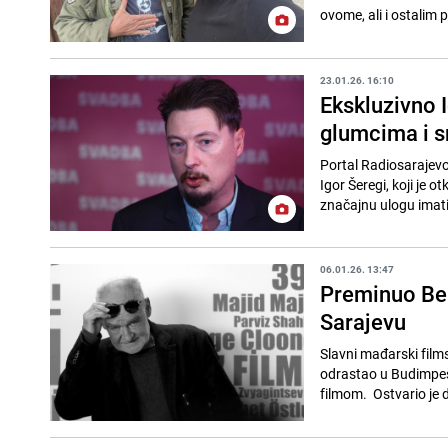
ovome, ali i ostalim p
23.01.26. 16:10
Ekskluzivno I
glumcima i s
Portal Radiosarajevo.
Igor Šeregi, koji je o
značajnu ulogu imati
06.01.26. 13:47
Preminuo Bela
Sarajevu
Slavni mađarski filmsk
odrastao u Budimpešti
filmom. Ostvario je d