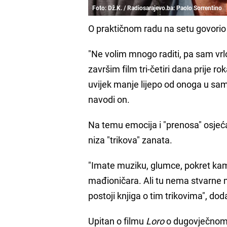
Foto: Dž.K. / Radiosarajevo.ba: Paolo Sorrentino
O praktičnom radu na setu govorio 
"Ne volim mnogo raditi, pa sam vrlo
završim film tri-četiri dana prije r
uvijek manje lijepo od onoga u samoj
navodi on.
Na temu emocija i "prenosa" osjeća
niza "trikova" zanata.
"Imate muziku, glumce, pokret kam
mađioničara. Ali tu nema stvarne 
postoji knjiga o tim trikovima", dod
Upitan o filmu
Loro
o dugovječnom 