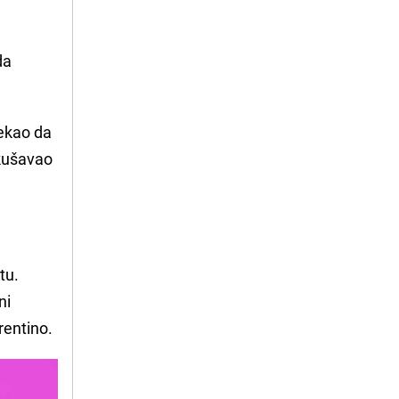
da
rekao da
okušavao
tu.
ni
rentino.