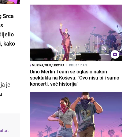
g Srca
os
ijelio
i, kako
/
MUZIKA/FILM/LEKTIRA
I
PRIJE 1 DAN
Dino Merlin Team se oglasio nakon
spektakla na Koševu: "Ovo nisu bili samo
koncerti, već historija"
ija je
a
ultat