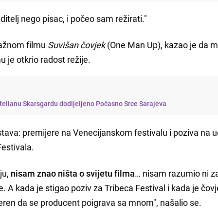
ditelj nego pisac, i počeo sam režirati."
ažnom filmu
Suvišan čovjek
(One Man Up), kazao je da m
u je otkrio radost režije.
Stellanu Skarsgardu dodijeljeno Počasno Srce Sarajeva
skustava: premijere na Venecijanskom festivalu i poziva na 
estivala.
ju,
nisam znao ništa o svijetu filma
… nisam razumio ni za
. A kada je stigao poziv za Tribeca Festival i kada je čov
jeren da se producent poigrava sa mnom", našalio se.