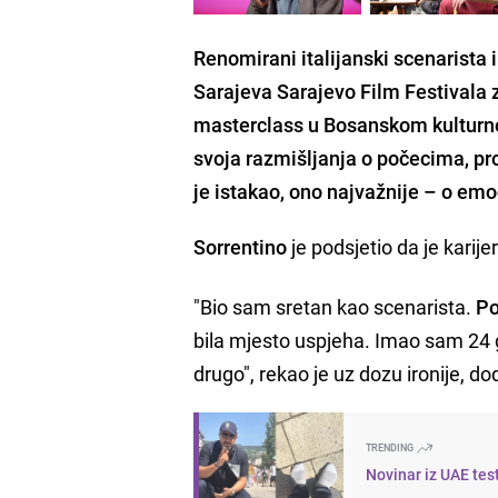
Renomirani italijanski scenarista 
Sarajeva Sarajevo Film Festivala z
masterclass u Bosanskom kulturnom
svoja razmišljanja o počecima, pro
je istakao, ono najvažnije – o em
Sorrentino
je podsjetio da je karije
"Bio sam sretan kao scenarista.
Po
bila mjesto uspjeha. Imao sam 24 g
drugo", rekao je uz dozu ironije, do
TRENDING
Novinar iz UAE tes