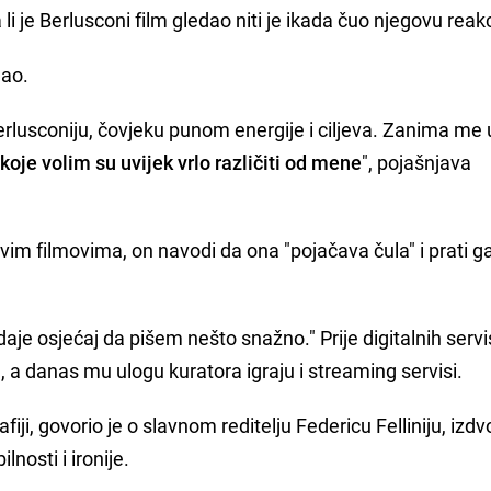
 li je Berlusconi film gledao niti je ikada čuo njegovu reakc
mao.
erlusconiju, čovjeku punom energije i ciljeva. Zanima me 
 koje volim su uvijek vrlo različiti od mene
", pojašnjava
im filmovima, on navodi da ona "pojačava čula" i prati g
aje osjećaj da pišem nešto snažno." Prije digitalnih serv
a
, a danas mu ulogu kuratora igraju i streaming servisi.
ji, govorio je o slavnom reditelju Federicu Felliniju, izdvo
nosti i ironije.