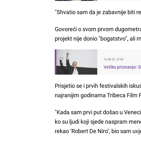
"Shvatio sam da je zabavnije biti re
Govoreći o svom prvom dugometr
projekt nije donio "bogatstvo", ali m
16.08.25. 21:05
Veliko priznanje: 
Prisjetio se i prvih festivalskih i
najranijim godinama Tribeca Film F
"Kada sam prvi put došao u Veneci
ko su ljudi koji sjede naspram mene
rekao ‘Robert De Niro’, bio sam uv