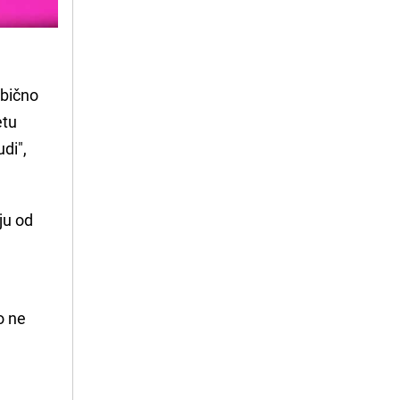
obično
etu
udi",
ju od
o ne