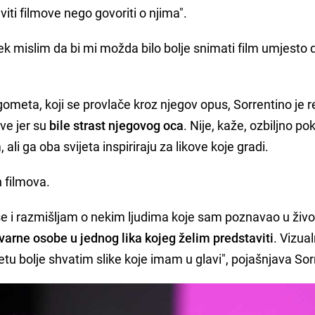
viti filmove nego govoriti o njima".
jek mislim da bi mi možda bilo bolje snimati film umjesto 
ometa, koji se provlače kroz njegov opus, Sorrentino je 
ove jer su
bile strast njegovog oca
. Nije, kaže, ozbiljno p
li ga oba svijeta inspiriraju za likove koje gradi.
h filmova.
se i razmišljam o nekim ljudima koje sam poznavao u živo
stvarne osobe u jednog lika kojeg želim predstaviti
. Vizual
tu bolje shvatim slike koje imam u glavi", pojašnjava Sor