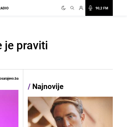
RADIO
90,2 FM
je praviti
osarajevo.ba
/
Najnovije