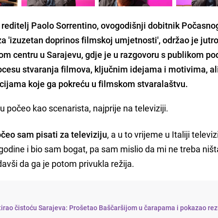
i reditelj Paolo Sorrentino, ovogodišnji dobitnik Počasno
a 'izuzetan doprinos filmskoj umjetnosti', održao je jutr
 centru u Sarajevu, gdje je u razgovoru s publikom pod
cesu stvaranja filmova, ključnim idejama i motivima, al
ocijama koje ga pokreću u filmskom stvaralaštvu.
ru počeo kao scenarista, najprije na televiziji.
čeo sam pisati za televiziju
, a u to vrijeme u Italiji televiz
odine i bio sam bogat, pa sam mislio da mi ne treba ništ
davši da ga je potom privukla režija.
tirao čistoću Sarajeva: Prošetao Baščaršijom u čarapama i pokazao rez