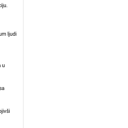
iju.
um ljudi
a u
isa
jivši