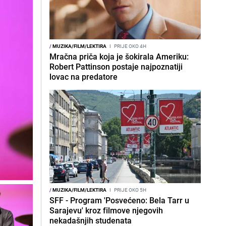
/
MUZIKA/FILM/LEKTIRA
I
PRIJE OKO 4H
Mračna priča koja je šokirala Ameriku:
Robert Pattinson postaje najpoznatiji
lovac na predatore
/
MUZIKA/FILM/LEKTIRA
I
PRIJE OKO 5H
SFF - Program 'Posvećeno: Bela Tarr u
Sarajevu' kroz filmove njegovih
nekadašnjih studenata