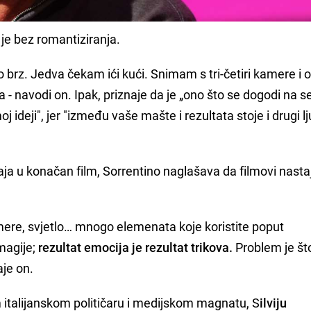
je bez romantiziranja.
 brz. Jedva čekam ići kući. Snimam s tri-četiri kamere i 
oka - navodi on. Ipak, priznaje da je „ono što se dogodi na s
 ideji", jer "između vaše mašte i rezultata stoje i drugi lj
ja u konačan film, Sorrentino naglašava da filmovi nasta
ere, svjetlo… mnogo elemenata koje koristite poput
magije;
rezultat emocija je rezultat trikova.
Problem je št
aje on.
italijanskom političaru i medijskom magnatu, S
ilviju