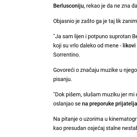
Berlusconiju
, rekao je da ne zna da
Objasnio je zašto ga je taj lik zani
"Ja sam lijen i potpuno suprotan B
koji su vrlo daleko od mene -
likovi
Sorrentino.
Govoreći o značaju muzike u njegov
pisanju.
"Dok pišem, slušam muziku jer mi d
oslanjao se
na preporuke prijatelj
Na pitanje o uzorima u kinematografi
kao presudan osjećaj stalne nestabil