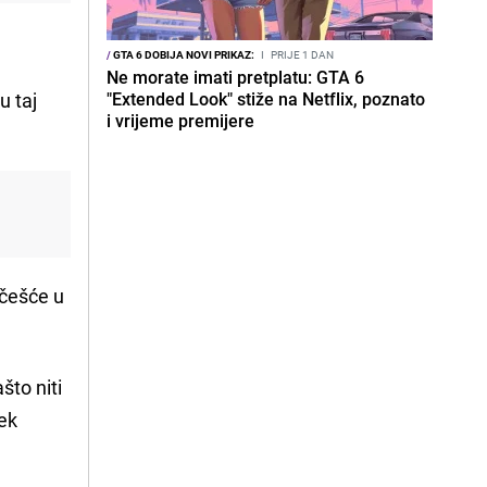
/
GTA 6 DOBIJA NOVI PRIKAZ:
I
PRIJE 1 DAN
Ne morate imati pretplatu: GTA 6
u taj
"Extended Look" stiže na Netflix, poznato
i vrijeme premijere
učešće u
što niti
jek