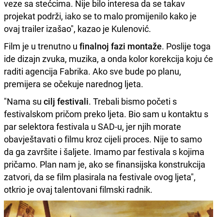
veze sa stećcima. Nije bilo interesa da se takav
projekat podrži, iako se to malo promijenilo kako je
ovaj trailer izašao", kazao je Kulenović.
Film je u trenutno u
finalnoj fazi montaže
. Poslije toga
ide dizajn zvuka, muzika, a onda kolor korekcija koju će
raditi agencija Fabrika. Ako sve bude po planu,
premijera se očekuje narednog ljeta.
"Nama su
cilj festivali
. Trebali bismo početi s
festivalskom pričom preko ljeta. Bio sam u kontaktu s
par selektora festivala u SAD-u, jer njih morate
obavještavati o filmu kroz cijeli proces. Nije to samo
da ga završite i šaljete. Imamo par festivala s kojima
pričamo. Plan nam je, ako se finansijska konstrukcija
zatvori, da se film plasirala na festivale ovog ljeta",
otkrio je ovaj talentovani filmski radnik.