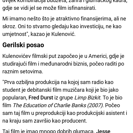
gdje se vidi jel se može film isfinansirati.
Mi imamo nešto što je atraktivno finansijerima, ali ne
skroz. Oni to stvarno gledaju kao investiciju, ne kao
umjetnost", kazao je Kulenović.
Gerilski posao
Kulenovićev filmski put započeo je u Americi, gdje je
studirajući film i međunarodni biznis, počeo raditi po
raznim setovima.
"Prva ozbiljna produkcija na kojoj sam radio kao
student je debitanski film muzičara koji je bio jako
popularan,
Fred Durst
iz grupe
Limp Bizkit
. To je bio
film
The Education of Charlie Banks (2007)
. Počeo
sam taj film u preprodukciji kao produkcijski asistent i
na kraju sam završio kao producent.
Taj film je imao mnogo dobrih glumaca.
Jesse