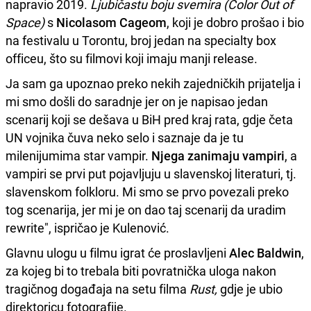
napravio 2019.
Ljubičastu boju svemira (Color Out of
Space)
s
Nicolasom Cageom
, koji je dobro prošao i bio
na festivalu u Torontu, broj jedan na specialty box
officeu, što su filmovi koji imaju manji release.
Ja sam ga upoznao preko nekih zajedničkih prijatelja i
mi smo došli do saradnje jer on je napisao jedan
scenarij koji se dešava u BiH pred kraj rata, gdje četa
UN vojnika čuva neko selo i saznaje da je tu
milenijumima star vampir.
Njega zanimaju vampiri
, a
vampiri se prvi put pojavljuju u slavenskoj literaturi, tj.
slavenskom folkloru. Mi smo se prvo povezali preko
tog scenarija, jer mi je on dao taj scenarij da uradim
rewrite", ispričao je Kulenović.
Glavnu ulogu u filmu igrat će proslavljeni
Alec Baldwin
,
za kojeg bi to trebala biti povratnička uloga nakon
tragičnog događaja na setu filma
Rust,
gdje je ubio
direktoricu fotografije.