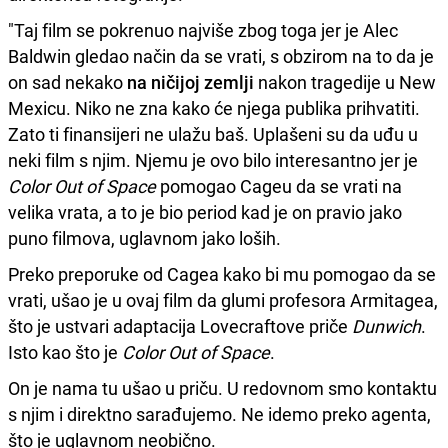
"Taj film se pokrenuo najviše zbog toga jer je Alec
Baldwin gledao način da se vrati, s obzirom na to da je
on sad nekako
na ničijoj zemlji
nakon tragedije u New
Mexicu. Niko ne zna kako će njega publika prihvatiti.
Zato ti finansijeri ne ulažu baš. Uplašeni su da uđu u
neki film s njim. Njemu je ovo bilo interesantno jer je
Color Out of Space
pomogao Cageu da se vrati na
velika vrata, a to je bio period kad je on pravio jako
puno filmova, uglavnom jako loših.
Preko preporuke od Cagea kako bi mu pomogao da se
vrati, ušao je u ovaj film da glumi profesora Armitagea,
što je ustvari adaptacija Lovecraftove priče
Dunwich
.
Isto kao što je
Color Out of Space
.
On je nama tu ušao u priču. U redovnom smo kontaktu
s njim i direktno sarađujemo. Ne idemo preko agenta,
što je uglavnom neobično.