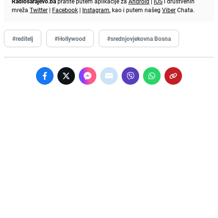
Radiosarajevo.ba
pratite putem aplikacije za
Android
|
iOS
i društvenih
mreža
Twitter
|
Facebook
|
Instagram
, kao i putem našeg
Viber
Chata.
#reditelj
#Hollywood
#srednjovjekovna Bosna