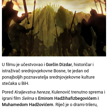
U filmu je učestvovao i
Gorčin Dizdar
, historičar i
istraživač srednjovjekovne Bosne, te jedan od
ponajboljih poznavatelja srednjovjekovne kulture
stećaka u BiH.
Pored
Kraljevstva hereze
, Kulenović trenutno sprema i
igrani film
Selma
s
Emirom Hadžihafizbegovićem i
Muhamedom Hadžovićem
. Riječ je o drami-trileru,