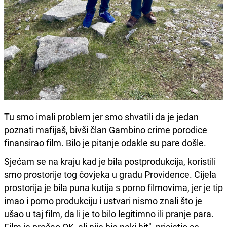
Tu smo imali problem jer smo shvatili da je jedan
poznati mafijaš, bivši član Gambino crime porodice
finansirao film. Bilo je pitanje odakle su pare došle.
Sjećam se na kraju kad je bila postprodukcija, koristili
smo prostorije tog čovjeka u gradu Providence. Cijela
prostorija je bila puna kutija s porno filmovima, jer je tip
imao i porno produkciju i ustvari nismo znali što je
ušao u taj film, da li je to bilo legitimno ili pranje para.
Film je prošao OK, ali nije bio neki hit", prisjetio se.