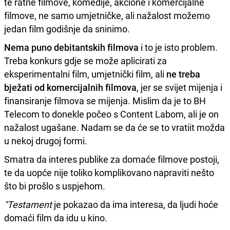
te ratne filmove, komedije, akcione i komercijalne
filmove, ne samo umjetničke, ali nažalost možemo
jedan film godišnje da sninimo.
Nema puno debitantskih filmova
i to je isto problem.
Treba konkurs gdje se može aplicirati za
eksperimentalni film, umjetnički film, ali
ne treba
bježati od komercijalnih filmova
, jer se svijet mijenja i
finansiranje filmova se mijenja. Mislim da je to BH
Telecom to donekle počeo s Content Labom, ali je on
nažalost ugašane. Nadam se da će se to vratiit možda
u nekoj drugoj formi.
Smatra da interes publike za domaće filmove postoji,
te da uopće nije toliko komplikovano napraviti nešto
što bi prošlo s uspjehom.
"Testament
je pokazao da ima interesa, da ljudi hoće
domaći film da idu u kino.