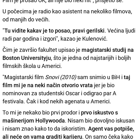
U počecima je radio kao asistent na nekoliko filmova,
od manjih do većih.
"
Tu vidite kakav je to posao, pravi gerilski
. Većina ljudi
radi par godina i izgori", kazao je Kulenović.
Čim je završio fakultet upisao je
magistarski studij na
Boston Universityju
, što je jedna od najstarijih i boljih
filmskih škola u Americi.
"Magistarski film
Snovi (2010)
sam snimio u BiH i
taj
film mi je na neki način otvorio vrata
jer je bio
nominovan za studentski Oscar i odigrao par A
festivala. Čak i kod nekih agenata u Americi.
To mi je nekako bio prvi prodor i
prvo iskustvo s
mašinerijom Hollywooda
. Nisam bio dovoljno iskusan
i nisam znao kako to da iskoristim.
Agent vas potpiše,
ali neće on vama graditi karijeru
. On samo čeka kako