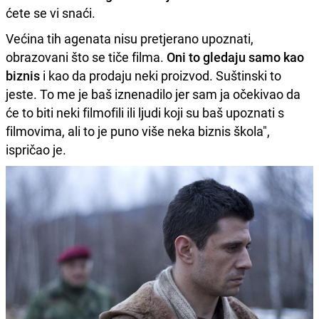
ćete se vi snaći.
Većina tih agenata nisu pretjerano upoznati,
obrazovani što se tiče filma.
Oni to gledaju samo kao
biznis
i kao da prodaju neki proizvod. Suštinski to
jeste. To me je baš iznenadilo jer sam ja očekivao da
će to biti neki filmofili ili ljudi koji su baš upoznati s
filmovima, ali to je puno više neka biznis škola",
ispričao je.