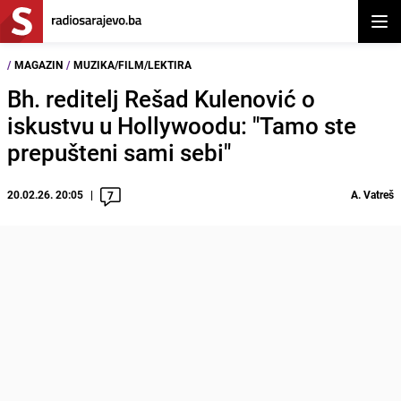
Otvor
/
MAGAZIN
/
MUZIKA/FILM/LEKTIRA
Bh. reditelj Rešad Kulenović o
iskustvu u Hollywoodu: "Tamo ste
prepušteni sami sebi"
20.02.26. 20:05
A. Vatreš
7