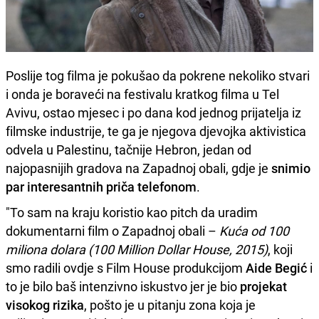
Poslije tog filma je pokušao da pokrene nekoliko stvari
i onda je boraveći na festivalu kratkog filma u Tel
Avivu, ostao mjesec i po dana kod jednog prijatelja iz
filmske industrije, te ga je njegova djevojka aktivistica
odvela u Palestinu, tačnije Hebron, jedan od
najopasnijih gradova na Zapadnoj obali, gdje je
snimio
par interesantnih priča telefonom
.
"To sam na kraju koristio kao pitch da uradim
dokumentarni film o Zapadnoj obali –
Kuća od 100
miliona dolara (100 Million Dollar House, 2015)
, koji
smo radili ovdje s Film House produkcijom
Aide Begić
i
to je bilo baš intenzivno iskustvo jer je bio
projekat
visokog rizika
, pošto je u pitanju zona koja je