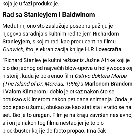
koja je u fazi produkcije.
Rad sa Stanleyjem i Baldwinom
Međutim, ono što zaslužuje posebnu pažnju je
njegova saradnja s kultnim rediteljem
Richardom
Stanleyjem
, s kojim radi kao producent na filmu
Dunwich
, što je ekranizacija knjige
H.P. Lovecrafta
.
"Richard Stanley je kultni režiser iz Južne Afrike koji je
bio dio jednog od najvećih blow-upova u hollywoodskoj
historiji, kada je pokrenuo film
Ostrvo doktora Moroa
(The Island of Dr. Moreau, 1996)
s
Marlonom Brandom
i Valom Kilmerom
i dobio je otkaz nakon što se
potukao s Kilmerom nakon pet dana snimanja. Onda je
pobjegao u šumu, obukao se kao statista i vratio se na
set. Bio je to uragan. Film je na kraju završen neslavno,
ali on je nakon tog filma nestao jer je to bio
blockbuster koji je de facto propao. Ima čak