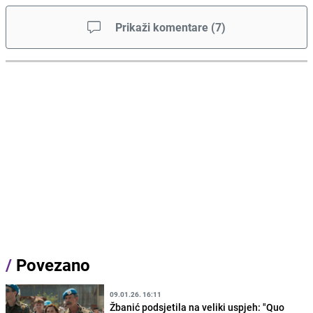
Prikaži komentare
(
7
)
/
Povezano
09.01.26. 16:11
Žbanić podsjetila na veliki uspjeh: "Quo