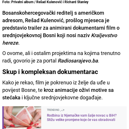
Foto: Privatni album / Rešad Kulenović i Richard Stanley
Bosanskohercegovački reditelj s američkom
adresom, Rešad Kulenović, prošlog mjeseca je
predstavio trailer za animirani dokumentarni film o
srednjovjekovnoj Bosni koji nosi naziv
Kraljevstvo
hereze
.
O ovome, ali i ostalim projektima na kojima trenutno
radi, govorio je za portal
Radiosarajevo.ba
.
Skup i kompleksan dokumentarac
Kako je rekao, film je pokrenuo iz želje da uđe u
povijest Bosne, te
kroz animacije oživi motive sa
stećaka
i ključne srednjovjekovne događaje.
TRENDING
Rodbina iz Njemačke vam šalje novac u BiH?
Stižu velike promjene koje će vas obradovati