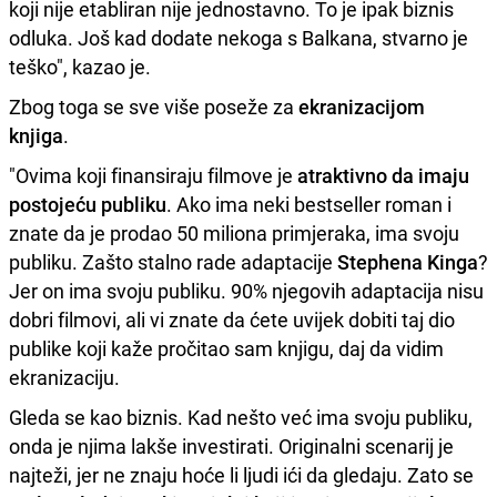
koji nije etabliran nije jednostavno. To je ipak biznis
odluka. Još kad dodate nekoga s Balkana, stvarno je
teško", kazao je.
Zbog toga se sve više poseže za
ekranizacijom
knjiga
.
"Ovima koji finansiraju filmove je
atraktivno da imaju
postojeću publiku
. Ako ima neki bestseller roman i
znate da je prodao 50 miliona primjeraka, ima svoju
publiku. Zašto stalno rade adaptacije
Stephena Kinga
?
Jer on ima svoju publiku. 90% njegovih adaptacija nisu
dobri filmovi, ali vi znate da ćete uvijek dobiti taj dio
publike koji kaže pročitao sam knjigu, daj da vidim
ekranizaciju.
Gleda se kao biznis. Kad nešto već ima svoju publiku,
onda je njima lakše investirati. Originalni scenarij je
najteži, jer ne znaju hoće li ljudi ići da gledaju. Zato se