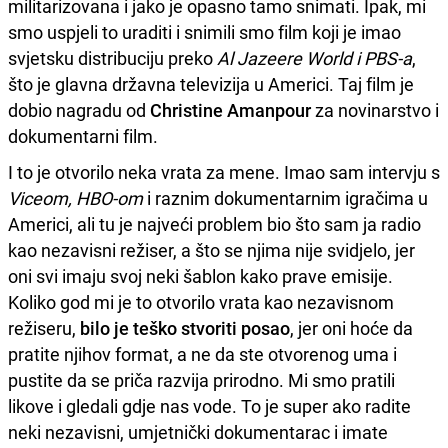
militarizovana i jako je opasno tamo snimati. Ipak, mi
smo uspjeli to uraditi i snimili smo film koji je imao
svjetsku distribuciju preko
Al Jazeere World i PBS-a
,
što je glavna državna televizija u Americi. Taj film je
dobio nagradu od
Christine Amanpour
za novinarstvo i
dokumentarni film.
I to je otvorilo neka vrata za mene. Imao sam intervju s
Viceom, HBO-om
i raznim dokumentarnim igračima u
Americi, ali tu je najveći problem bio što sam ja radio
kao nezavisni režiser, a što se njima nije svidjelo, jer
oni svi imaju svoj neki šablon kako prave emisije.
Koliko god mi je to otvorilo vrata kao nezavisnom
režiseru,
bilo je teško stvoriti posao
, jer oni hoće da
pratite njihov format, a ne da ste otvorenog uma i
pustite da se priča razvija prirodno. Mi smo pratili
likove i gledali gdje nas vode. To je super ako radite
neki nezavisni, umjetnički dokumentarac i imate