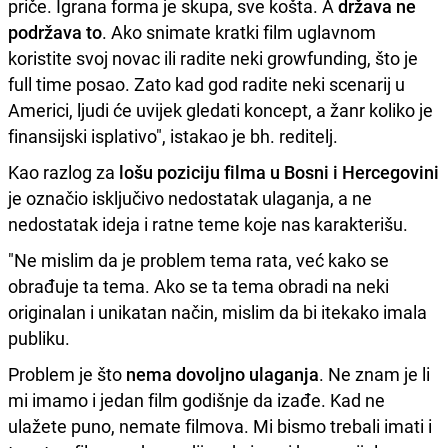
priče. Igrana forma je skupa, sve košta. A
država ne
podržava to
. Ako snimate kratki film uglavnom
koristite svoj novac ili radite neki growfunding, što je
full time posao. Zato kad god radite neki scenarij u
Americi, ljudi će uvijek gledati koncept, a žanr koliko je
finansijski isplativo", istakao je bh. reditelj.
Kao razlog za
lošu poziciju filma u Bosni i Hercegovini
je označio isključivo nedostatak ulaganja, a ne
nedostatak ideja i ratne teme koje nas karakterišu.
"Ne mislim da je problem tema rata, već kako se
obrađuje ta tema. Ako se ta tema obradi na neki
originalan i unikatan način, mislim da bi itekako imala
publiku.
Problem je što
nema dovoljno ulaganja
. Ne znam je li
mi imamo i jedan film godišnje da izađe. Kad ne
ulažete puno, nemate filmova. Mi bismo trebali imati i