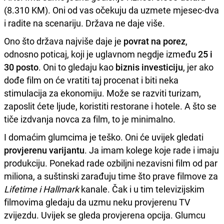
(8.310 KM). Oni od vas očekuju da uzmete mjesec-dva
i radite na scenariju. Država ne daje više.
Ono što država najviše daje je
povrat na porez
,
odnosno poticaj, koji je uglavnom negdje između
25 i
30 posto
. Oni to gledaju kao
biznis investiciju
, jer ako
dođe film on će vratiti taj procenat i biti neka
stimulacija za ekonomiju. Može se razviti turizam,
zaposlit ćete ljude, koristiti restorane i hotele. A što se
tiče izdvanja novca za film, to je minimalno.
I domaćim glumcima je teško. Oni će uvijek gledati
provjerenu varijantu
. Ja imam kolege koje rade i imaju
produkciju. Ponekad rade ozbiljni nezavisni film od par
miliona, a suštinski zarađuju time što prave filmove za
Lifetime i Hallmark
kanale. Čak i u tim televizijskim
filmovima gledaju da uzmu neku provjerenu TV
zvijezdu. Uvijek se gleda provjerena opcija. Glumcu