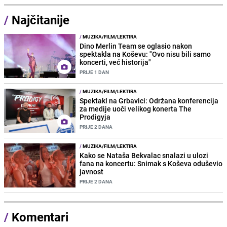
/
Najčitanije
/
MUZIKA/FILM/LEKTIRA
Dino Merlin Team se oglasio nakon
spektakla na Koševu: "Ovo nisu bili samo
koncerti, već historija"
PRIJE 1 DAN
/
MUZIKA/FILM/LEKTIRA
Spektakl na Grbavici: Održana konferencija
za medije uoči velikog konerta The
Prodigyja
PRIJE 2 DANA
/
MUZIKA/FILM/LEKTIRA
Kako se Nataša Bekvalac snalazi u ulozi
fana na koncertu: Snimak s Koševa oduševio
javnost
PRIJE 2 DANA
/
Komentari