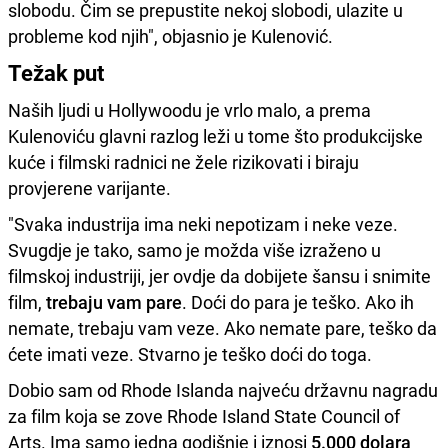
slobodu. Čim se prepustite nekoj slobodi, ulazite u
probleme kod njih", objasnio je Kulenović.
Težak put
Naših ljudi u Hollywoodu je vrlo malo, a prema
Kulenoviću glavni razlog leži u tome što produkcijske
kuće i filmski radnici ne žele rizikovati i biraju
provjerene varijante.
"Svaka industrija ima neki nepotizam i neke veze.
Svugdje je tako, samo je možda više izraženo u
filmskoj industriji, jer ovdje da dobijete šansu i snimite
film,
trebaju vam pare
. Doći do para je teško. Ako ih
nemate, trebaju vam veze. Ako nemate pare, teško da
ćete imati veze. Stvarno je teško doći do toga.
Dobio sam od Rhode Islanda najveću državnu nagradu
za film koja se zove Rhode Island State Council of
Arts. Ima samo jedna godišnje i iznosi
5.000 dolara