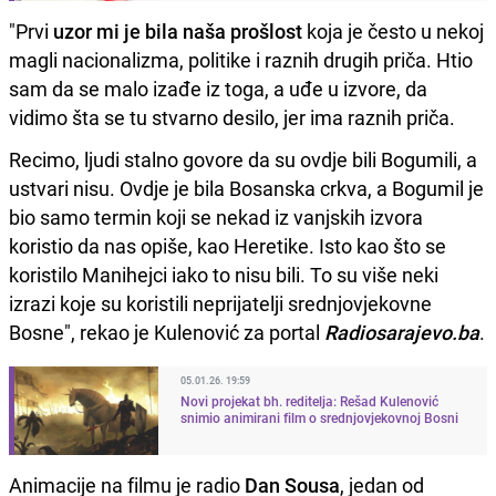
"Prvi
uzor mi je bila naša prošlost
koja je često u nekoj
magli nacionalizma, politike i raznih drugih priča. Htio
sam da se malo izađe iz toga, a uđe u izvore, da
vidimo šta se tu stvarno desilo, jer ima raznih priča.
Recimo, ljudi stalno govore da su ovdje bili Bogumili, a
ustvari nisu. Ovdje je bila Bosanska crkva, a Bogumil je
bio samo termin koji se nekad iz vanjskih izvora
koristio da nas opiše, kao Heretike. Isto kao što se
koristilo Manihejci iako to nisu bili. To su više neki
izrazi koje su koristili neprijatelji srednjovjekovne
Bosne", rekao je Kulenović za portal
Radiosarajevo.ba
.
05.01.26. 19:59
Novi projekat bh. reditelja: Rešad Kulenović
snimio animirani film o srednjovjekovnoj Bosni
Animacije na filmu je radio
Dan Sousa
, jedan od