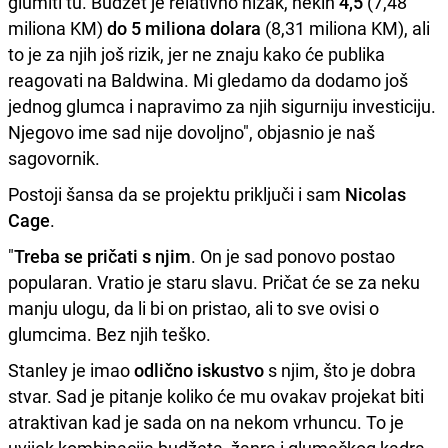
glumiti tu. Budžet je relativno nizak, nekih
4,5
(7,48
miliona KM)
do 5 miliona dolara
(8,31 miliona KM), ali
to je za njih još rizik, jer ne znaju kako će publika
reagovati na Baldwina. Mi gledamo da dodamo još
jednog glumca i napravimo za njih sigurniju investiciju.
Njegovo ime sad nije dovoljno", objasnio je naš
sagovornik.
Postoji šansa da se projektu priključi i sam
Nicolas
Cage
.
"
Treba se pričati s njim
. On je sad ponovo postao
popularan. Vratio je staru slavu. Pričat će se za neku
manju ulogu, da li bi on pristao, ali to sve ovisi o
glumcima. Bez njih teško.
Stanley je imao
odlično iskustvo
s njim, što je dobra
stvar. Sad je pitanje koliko će mu ovakav projekat biti
atraktivan kad je sada on na nekom vrhuncu. To je
uvijek kombinacija budžeta, žanra i glumačkog kadra,