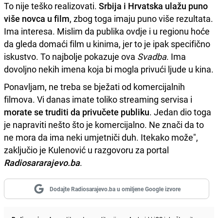
To nije teško realizovati.
Srbija i Hrvatska ulažu puno
više novca u film
, zbog toga imaju puno više rezultata.
Ima interesa. Mislim da publika ovdje i u regionu hoće
da gleda domaći film u kinima, jer to je ipak specifično
iskustvo. To najbolje pokazuje ova
Svadba
. Ima
dovoljno nekih imena koja bi mogla privući ljude u kina.
Ponavljam, ne treba se bježati od komercijalnih
filmova. Vi danas imate toliko streaming servisa i
morate se truditi da privučete publiku
. Jedan dio toga
je napraviti nešto što je komercijalno. Ne znači da to
ne mora da ima neki umjetniči duh. Itekako može",
zaključio je Kulenović u razgovoru za portal
Radiosararajevo.ba
.
Dodajte Radiosarajevo.ba u omiljene Google izvore