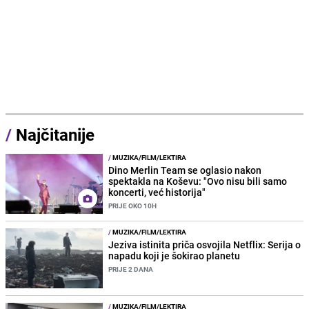
/
Najčitanije
/
MUZIKA/FILM/LEKTIRA
Dino Merlin Team se oglasio nakon
spektakla na Koševu: "Ovo nisu bili samo
koncerti, već historija"
PRIJE OKO 10H
/
MUZIKA/FILM/LEKTIRA
Jeziva istinita priča osvojila Netflix: Serija o
napadu koji je šokirao planetu
PRIJE 2 DANA
/
MUZIKA/FILM/LEKTIRA