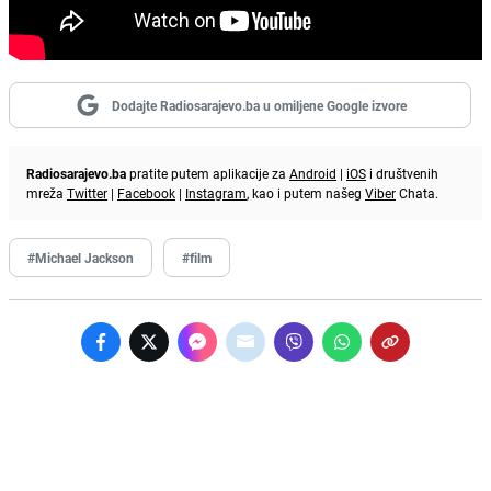
Dodajte Radiosarajevo.ba u omiljene Google izvore
Radiosarajevo.ba
pratite putem aplikacije za
Android
|
iOS
i društvenih
mreža
Twitter
|
Facebook
|
Instagram
, kao i putem našeg
Viber
Chata.
#Michael Jackson
#film