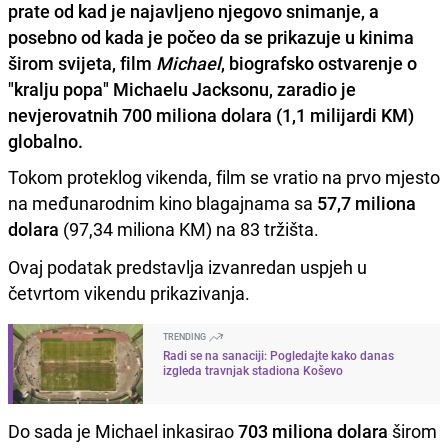
prate od kad je najavljeno njegovo snimanje, a
posebno od kada je počeo da se prikazuje u kinima
širom svijeta, film
Michael
, biografsko ostvarenje o
"kralju popa" Michaelu Jacksonu, zaradio je
nevjerovatnih 700 miliona dolara (1,1 milijardi KM)
globalno.
Tokom proteklog vikenda, film se vratio na prvo mjesto
na međunarodnim kino blagajnama sa
57,7 miliona
dolara
(97,34 miliona KM) na 83 tržišta.
Ovaj podatak predstavlja izvanredan uspjeh u
četvrtom vikendu prikazivanja.
TRENDING
Radi se na sanaciji: Pogledajte kako danas
izgleda travnjak stadiona Koševo
Do sada je Michael inkasirao
703 miliona dolara
širom