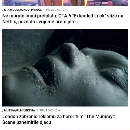
/
GTA 6 DOBIJA NOVI PRIKAZ:
I
PRIJE OKO 12H
Ne morate imati pretplatu: GTA 6 "Extended Look" stiže na
Netflix, poznato i vrijeme premijere
/
MUZIKA/FILM/LEKTIRA
I
PRIJE OKO 12H
London zabranio reklamu za horor film "The Mummy":
Scene uznemirile djecu