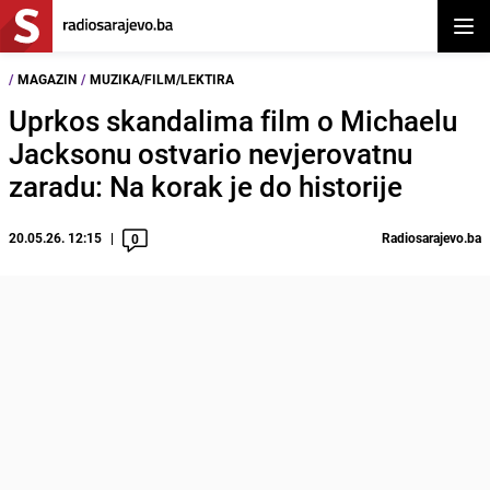
Otvor
/
MAGAZIN
/
MUZIKA/FILM/LEKTIRA
Uprkos skandalima film o Michaelu
Jacksonu ostvario nevjerovatnu
zaradu: Na korak je do historije
20.05.26. 12:15
Radiosarajevo.ba
0