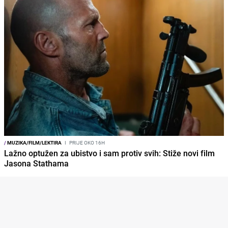
/
MUZIKA/FILM/LEKTIRA
I
PRIJE OKO 16H
Lažno optužen za ubistvo i sam protiv svih: Stiže novi film
Jasona Stathama