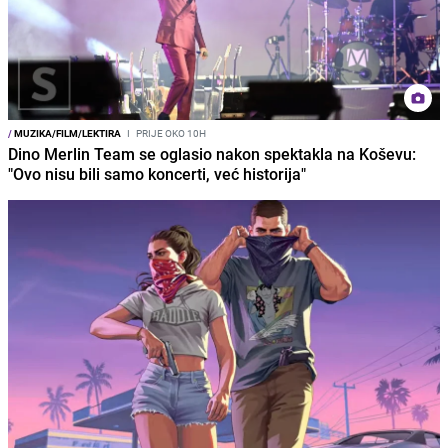
/
MUZIKA/FILM/LEKTIRA
I
PRIJE OKO 10H
Dino Merlin Team se oglasio nakon spektakla na Koševu:
"Ovo nisu bili samo koncerti, već historija"