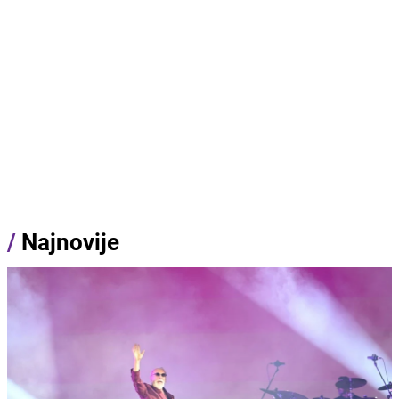
/
Najnovije