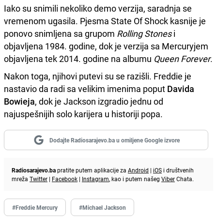
Iako su snimili nekoliko demo verzija, saradnja se
vremenom ugasila. Pjesma State Of Shock kasnije je
ponovo snimljena sa grupom
Rolling Stones
i
objavljena 1984. godine, dok je verzija sa Mercuryjem
objavljena tek 2014. godine na albumu
Queen Forever
.
Nakon toga, njihovi putevi su se razišli. Freddie je
nastavio da radi sa velikim imenima poput
Davida
Bowieja
, dok je Jackson izgradio jednu od
najuspešnijih solo karijera u historiji popa.
Dodajte Radiosarajevo.ba u omiljene Google izvore
Radiosarajevo.ba
pratite putem aplikacije za
Android
|
iOS
i društvenih
mreža
Twitter
|
Facebook
|
Instagram
, kao i putem našeg
Viber
Chata.
#Freddie Mercury
#Michael Jackson