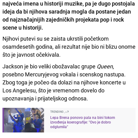
najveća imena u historiji muzike, pa je dugo postojala
ideja da bi njihova saradnja mogla da postane jedan
od najznačajnijih zajedničkih projekata pop i rock
scene u historiji.
Njihovi putevi su se zaista ukrstili početkom
osamdesetih godina, ali rezultat nije bio ni blizu onome
što je javnost očekivala.
Jackson je bio veliki obožavalac grupe
Queen
,
posebno Mercuryjevog vokala i scenskog nastupa.
Zbog toga je počeo da dolazi na njihove koncerte u
Los Angelesu, što je vremenom dovelo do
upoznavanja i prijateljskog odnosa.
TRENDING
Lepa Brena ponovo pala na bini tokom
izvođenja koerografije: "Ovo je dobro
odglumila"