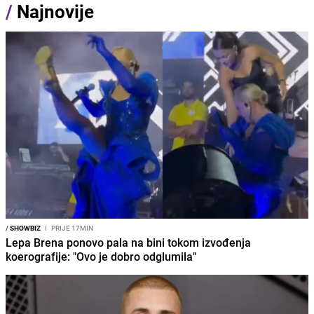
/
Najnovije
/
SHOWBIZ
I
PRIJE 17MIN
Lepa Brena ponovo pala na bini tokom izvođenja
koerografije: "Ovo je dobro odglumila"