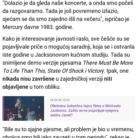
"Dolazio je da gleda naše koncerte, a onda smo počeli
da razgovaramo. Tada je još povremeno izlazio,
sjećam se da smo zajedno išli na večeru", ispričao je
Mercury davne 1983. godine.
Kako je interesovanje javnosti raslo, sve češće su se
pojavljivale priče o mogućoj saradnji, koja se i ostvarila
iste godine u Jacksonovom kućnom studiju. Tada su
snimljene demo verzije pjesama
There Must Be More
To Life Than This, State Of Shock i Victor
y. Ipak, one
nikada nisu završene
u zajedničkoj verziji
niti
objavljene
u tom obliku.
24.04.26. 22:23
Otkrivena šokantna tajna filma o Michaelu
Jacksonu: Zašto se ne pojavljuje njegova
sestra Janet?
"Bile su to sjajne pjesme, ali problem je bio u vremenu,
obojica smo bili jako zauzeti u tom periodu", rekao je