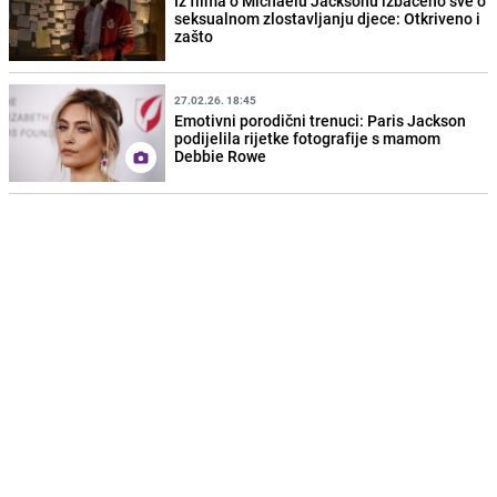
Iz filma o Michaelu Jacksonu izbačeno sve o
seksualnom zlostavljanju djece: Otkriveno i
zašto
27.02.26. 18:45
Emotivni porodični trenuci: Paris Jackson
podijelila rijetke fotografije s mamom
Debbie Rowe