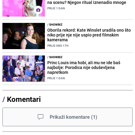
na scenu? Njegov ritual iznenadio mnoge
PRIJE 1 DAN
/
SHOWBIZ
Oborila rekord: Kate Winslet uradila ono što
niko prije nje nije uspio pred filmskim
kamerama
PRIJE OKO 17H
/
SHOWBIZ
Princ Louis ima hobi, ali mu ne ide baš
najbolje: Porodica nije oduševljena
napretkom
PRIJE 1 DAN
/
Komentari
Prikaži komentare
(
1
)