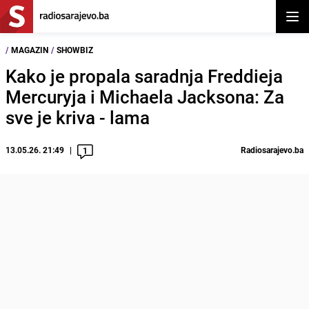
Otvor
/
MAGAZIN
/
SHOWBIZ
Kako je propala saradnja Freddieja
Mercuryja i Michaela Jacksona: Za
sve je kriva - lama
13.05.26. 21:49
Radiosarajevo.ba
1