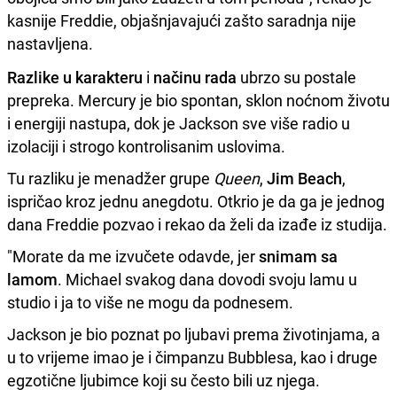
kasnije Freddie, objašnjavajući zašto saradnja nije
nastavljena.
Razlike u karakteru
i
načinu rada
ubrzo su postale
prepreka. Mercury je bio spontan, sklon noćnom životu
i energiji nastupa, dok je Jackson sve više radio u
izolaciji i strogo kontrolisanim uslovima.
Tu razliku je menadžer grupe
Queen
,
Jim Beach
,
ispričao kroz jednu anegdotu. Otkrio je da ga je jednog
dana Freddie pozvao i rekao da želi da izađe iz studija.
"Morate da me izvučete odavde, jer
snimam sa
lamom
. Michael svakog dana dovodi svoju lamu u
studio i ja to više ne mogu da podnesem.
Jackson je bio poznat po ljubavi prema životinjama, a
u to vrijeme imao je i čimpanzu Bubblesa, kao i druge
egzotične ljubimce koji su često bili uz njega.