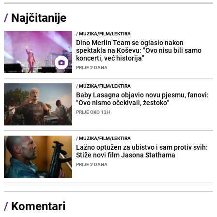
/
Najčitanije
/
MUZIKA/FILM/LEKTIRA
Dino Merlin Team se oglasio nakon
spektakla na Koševu: "Ovo nisu bili samo
koncerti, već historija"
PRIJE 2 DANA
/
MUZIKA/FILM/LEKTIRA
Baby Lasagna objavio novu pjesmu, fanovi:
"Ovo nismo očekivali, žestoko"
PRIJE OKO 13H
/
MUZIKA/FILM/LEKTIRA
Lažno optužen za ubistvo i sam protiv svih:
Stiže novi film Jasona Stathama
PRIJE 2 DANA
/
Komentari