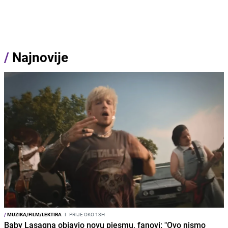
/
Najnovije
/
MUZIKA/FILM/LEKTIRA
I
PRIJE OKO 13H
Baby Lasagna objavio novu pjesmu, fanovi: "Ovo nismo