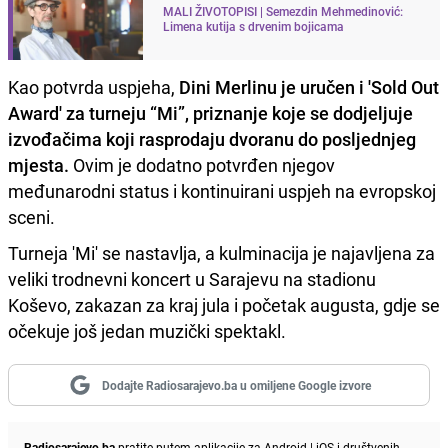
MALI ŽIVOTOPISI | Semezdin Mehmedinović:
Limena kutija s drvenim bojicama
Kao potvrda uspjeha,
Dini Merlinu je uručen i 'Sold Out
Award' za turneju “Mi”, priznanje koje se dodjeljuje
izvođačima koji rasprodaju dvoranu do posljednjeg
mjesta.
Ovim je dodatno potvrđen njegov
međunarodni status i kontinuirani uspjeh na evropskoj
sceni.
Turneja 'Mi' se nastavlja, a kulminacija je najavljena za
veliki trodnevni koncert u Sarajevu na stadionu
Koševo, zakazan za kraj jula i početak augusta, gdje se
očekuje još jedan muzički spektakl.
Dodajte Radiosarajevo.ba u omiljene Google izvore
Radiosarajevo.ba
pratite putem aplikacije za
Android
|
iOS
i društvenih