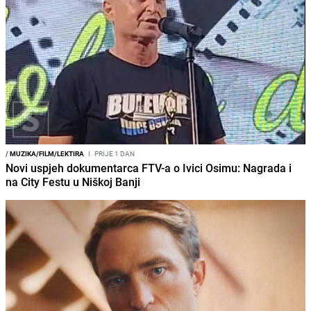
/
MUZIKA/FILM/LEKTIRA
I
PRIJE 1 DAN
Novi uspjeh dokumentarca FTV-a o Ivici Osimu: Nagrada i
na City Festu u Niškoj Banji