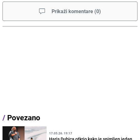
Prikaži komentare
(
0
)
/
Povezano
17.05.26. 19:17
Haris Dubica otkrio kako je snimljen jedan