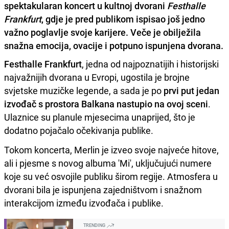
spektakularan koncert u kultnoj dvorani
Festhalle
Frankfurt
, gdje je pred publikom ispisao još jedno
važno poglavlje svoje karijere. Veče je obilježila
snažna emocija, ovacije i potpuno ispunjena dvorana.
Festhalle Frankfurt
, jedna od najpoznatijih i historijski
najvažnijih dvorana u Evropi, ugostila je brojne
svjetske muzičke legende, a sada je po
prvi put jedan
izvođač s prostora Balkana nastupio na ovoj sceni
.
Ulaznice su planule mjesecima unaprijed, što je
dodatno pojačalo očekivanja publike.
Tokom koncerta, Merlin je izveo svoje najveće hitove,
ali i pjesme s novog albuma 'Mi', uključujući numere
koje su već osvojile publiku širom regije. Atmosfera u
dvorani bila je ispunjena zajedništvom i snažnom
interakcijom između izvođača i publike.
TRENDING