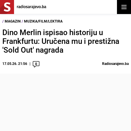
Otvor
/
MAGAZIN
/
MUZIKA/FILM/LEKTIRA
Dino Merlin ispisao historiju u
Frankfurtu: Uručena mu i prestižna
'Sold Out' nagrada
17.05.26. 21:56
Radiosarajevo.ba
0