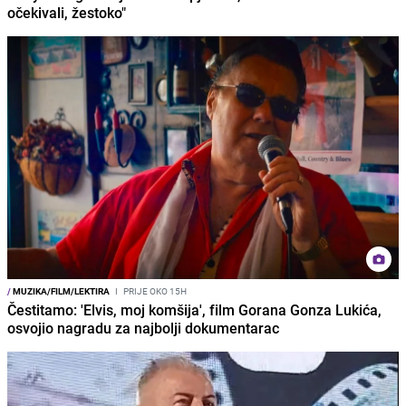
očekivali, žestoko"
/
MUZIKA/FILM/LEKTIRA
I
PRIJE OKO 15H
Čestitamo: 'Elvis, moj komšija', film Gorana Gonza Lukića,
osvojio nagradu za najbolji dokumentarac