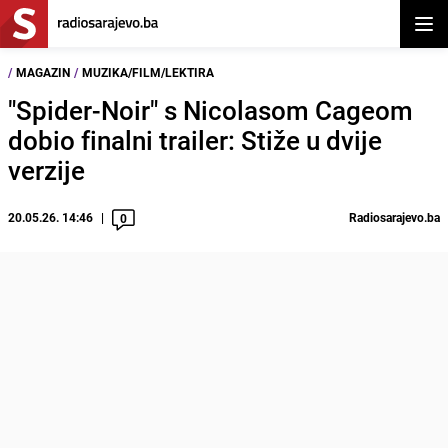
Otvor
/
MAGAZIN
/
MUZIKA/FILM/LEKTIRA
"Spider-Noir" s Nicolasom Cageom
dobio finalni trailer: Stiže u dvije
verzije
20.05.26. 14:46
Radiosarajevo.ba
0