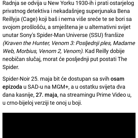
Radnja se odvija u New Yorku 1930-ih i prati ostarjelog
privatnog detektiva i nekadašnjeg superjunaka Bena
Reillyja (Cage) koji baš i nema više sreće te se bori sa
svojom prošlošću, a smještena je u alternativni svijet
unutar Sony's Spider-Man Universe (SSU) franšize
(Kraven the Hunter, Venom 3: Posljednji ples, Madame
Web, Morbius, Venom 2, Venom)
. Kad Reilly dobije
neobičan slučaj, morat će posljednji put postati The
Spider.
Spider-Noir 25. maja bit će dostupan sa svih
osam
epizoda
u SAD-u na MGM+, a u ostatku svijeta dva
dana kasnije,
27. maja
, na streamingu Prime Video u,
u crno-bijeloj verziji te onoj u boji.