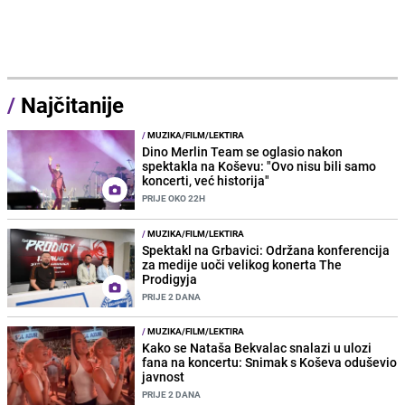
/
Najčitanije
/
MUZIKA/FILM/LEKTIRA
Dino Merlin Team se oglasio nakon
spektakla na Koševu: "Ovo nisu bili samo
koncerti, već historija"
PRIJE OKO 22H
/
MUZIKA/FILM/LEKTIRA
Spektakl na Grbavici: Održana konferencija
za medije uoči velikog konerta The
Prodigyja
PRIJE 2 DANA
/
MUZIKA/FILM/LEKTIRA
Kako se Nataša Bekvalac snalazi u ulozi
fana na koncertu: Snimak s Koševa oduševio
javnost
PRIJE 2 DANA