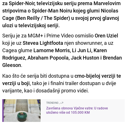
za Spider-Noir, televizijsku seriju prema Marvelovim
stripovima o Spider-Man Noiru kojeg glumi Nicolas
Cage (Ben Reilly / The Spider) u svojoj prvoj glavnoj
ulozi u televizijskoj seriji.
Seriju je za MGM+ i Prime Video osmislio
Oren Uziel
koji je uz
Stevea Lightfoota
njen showrunner, a uz
Cagea glume
Lamorne Morris, Li Jun Li, Karen
Rodriguez, Abraham Popoola, Jack Huston i Brendan
Gleeson
.
Kao što će serija biti dostupna u
crno-bijeloj verziji te
verziji u boji
, tako je i finalni trailer dostupan u dvije
varijante, kao i dosadašnji promo videi.
TRENDING
Završena obnova Vječne vatre: U radove
uloženo više od 105.000 KM