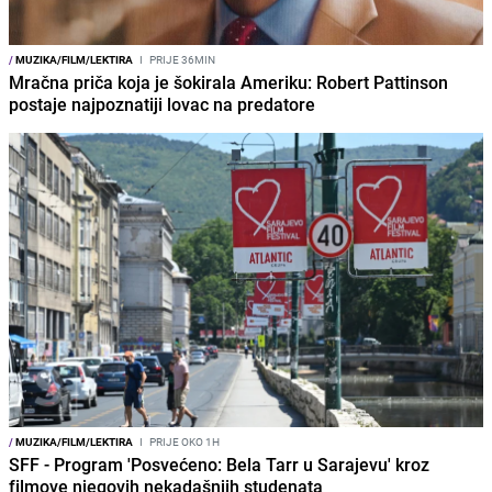
/
MUZIKA/FILM/LEKTIRA
I
PRIJE 36MIN
Mračna priča koja je šokirala Ameriku: Robert Pattinson
postaje najpoznatiji lovac na predatore
/
MUZIKA/FILM/LEKTIRA
I
PRIJE OKO 1H
SFF - Program 'Posvećeno: Bela Tarr u Sarajevu' kroz
filmove njegovih nekadašnjih studenata