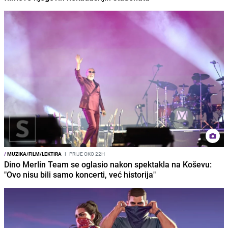
/
MUZIKA/FILM/LEKTIRA
I
PRIJE OKO 22H
Dino Merlin Team se oglasio nakon spektakla na Koševu:
"Ovo nisu bili samo koncerti, već historija"