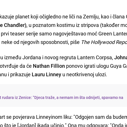
ikazuje planet koji očigledno ne liči na Zemlju, kao i člana
le Chandler)
, u poznatom kostimu iz stripova (također m
 prvi teaser serije samo nagovještavao moć Green Lante
je neke od njegovih sposobnosti, piše
The Hollywood Repo
enziju između Jordana i novog regruta Lantern Corpsa,
John
potvrđuje da će
Nathan Fillion
ponovo igrati ulogu Guya 
nu i prikazuje
Lauru Linney
u neotkrivenoj ulozi.
t rudara iz Zenice: "Djeca traže, a nemam im šta odnijeti, spavamo na
ewart se povjerava Linneyinom liku: "Odgojen sam da bude
ego što je [Jordan] ikada učinio." Ona mu odgovara: "Onda i