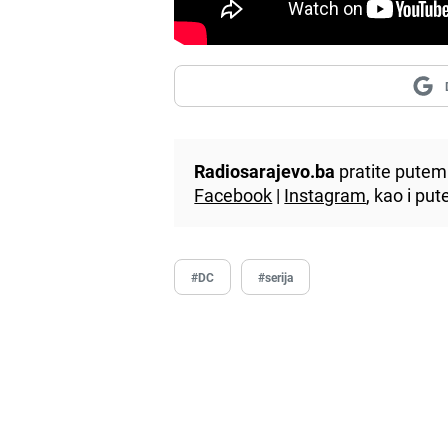
Radiosarajevo.ba
pratite putem 
Facebook
|
Instagram
, kao i p
#DC
#serija