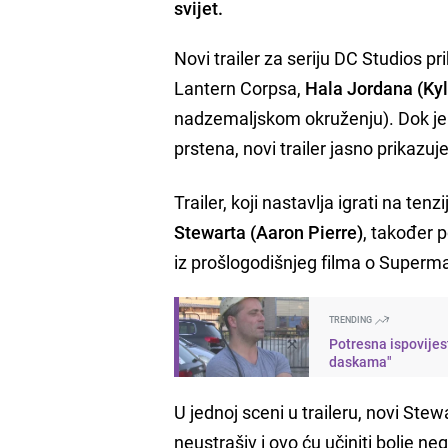
svijet.
Novi trailer za seriju DC Studios pr
Lantern Corpsa,
Hala Jordana (Ky
nadzemaljskom okruženju). Dok je
prstena, novi trailer jasno prikazu
Trailer, koji nastavlja igrati na t
Stewarta (Aaron Pierre)
, također 
iz prošlogodišnjeg filma o Superma
TRENDING
Potresna ispovijes
daskama"
U jednoj sceni u traileru, novi St
neustrašiv i ovo ću učiniti bolje n