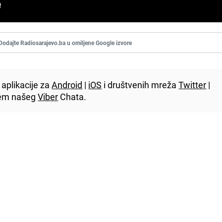
Dodajte Radiosarajevo.ba u omiljene Google izvore
aplikacije za
Android
|
iOS
i društvenih mreža
Twitter
|
utem našeg
Viber
Chata.