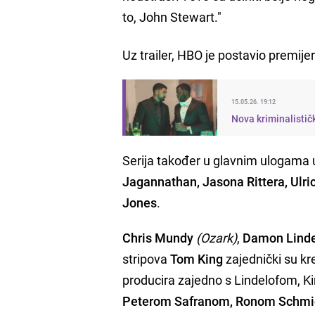
to, John Stewart."
Uz trailer, HBO je postavio premij
15.05.26. 19:12
Nova kriminalistič
Serija također u glavnim ulogama 
Jagannathan, Jasona Rittera, Ulr
Jones
.
Chris Mundy
(Ozark)
,
Damon Linde
stripova
Tom King
zajednički su kre
producira zajedno s Lindelofom, K
Peterom Safranom, Ronom Schm