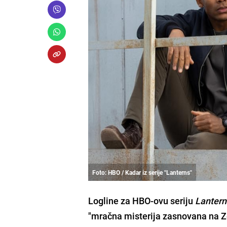
Foto: HBO / Kadar iz serije "Lanterns"
Logline za HBO-ovu seriju
Lantern
"mračna misterija zasnovana na Ze