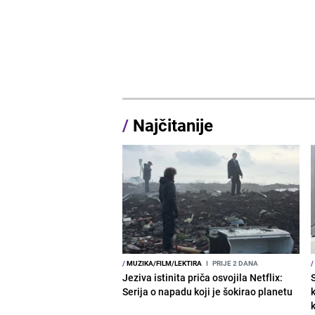
/
Najčitanije
/
MUZIKA/FILM/LEKTIRA
I
PRIJE 2 DANA
/
Jeziva istinita priča osvojila Netflix:
Serija o napadu koji je šokirao planetu