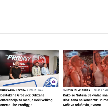
MUZIKA/FILM/LEKTIRA
I
PRIJE 1 DAN
/
MUZIKA/FILM/LEKTIRA
I
PRIJE 1 DAN
Spektakl na Grbavici: Održana
Kako se Nataša Bekvalac sna
konferencija za medije uoči velikog
ulozi fana na koncertu: Snima
konerta The Prodigyja
Koševa oduševio javnost