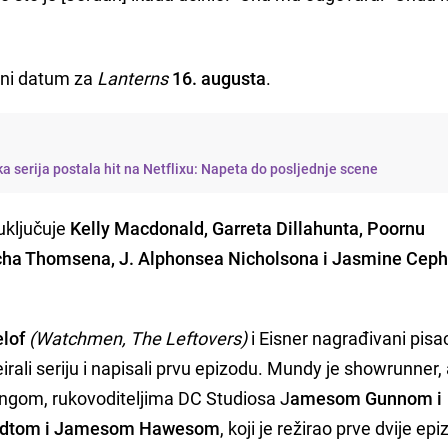
erni datum za
Lanterns
16. augusta
.
ka serija postala hit na Netflixu: Napeta do posljednje scene
uključuje
Kelly Macdonald, Garreta Dillahunta, Poornu
icha Thomsena, J. Alphonsea Nicholsona i Jasmine Cep
lof
(Watchmen, The Leftovers)
i Eisner nagrađivani pisa
irali seriju i napisali prvu epizodu. Mundy je showrunner,
ingom, rukovoditeljima DC Studiosa J
amesom Gunnom i
idtom i Jamesom Hawesom
, koji je režirao prve dvije ep