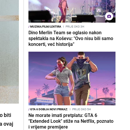
/
MUZIKA/FILM/LEKTIRA
I
PRIJE OKO 3H
Dino Merlin Team se oglasio nakon
spektakla na Koševu: "Ovo nisu bili samo
koncerti, već historija"
/
GTA 6 DOBIJA NOVI PRIKAZ:
I
PRIJE OKO 5H
o biti
Ne morate imati pretplatu: GTA 6
"Extended Look" stiže na Netflix, poznato
a ovaj
i vrijeme premijere