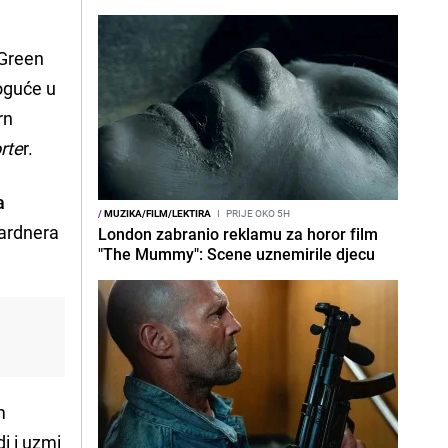
 Green
oguće u
rn
rte
r.
a
/
MUZIKA/FILM/LEKTIRA
I
PRIJE OKO 5H
Gardnera
London zabranio reklamu za horor film
"The Mummy": Scene uznemirile djecu
m
di i uzmi