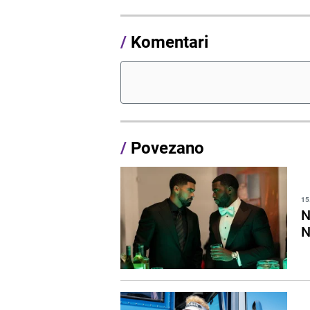
/
Komentari
/
Povezano
15
N
N