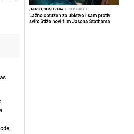
/
MUZIKA/FILM/LEKTIRA
I
PRIJE OKO 9H
Lažno optužen za ubistvo i sam protiv
svih: Stiže novi film Jasona Stathama
has
c
 a
izode.