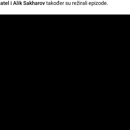
tel i Alik Sakharov
također su režirali epizode.