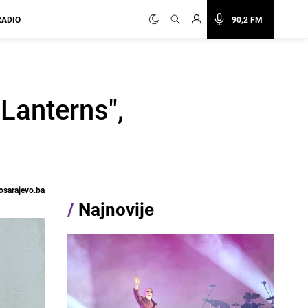
RADIO
90,2 FM
"Lanterns",
osarajevo.ba
/
Najnovije