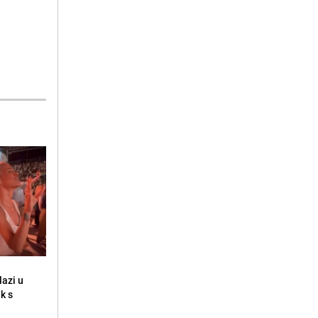
lazi u
k s