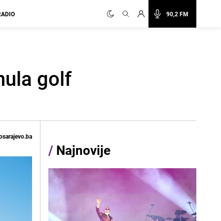
RADIO
90,2 FM
nula golf
osarajevo.ba
/
Najnovije