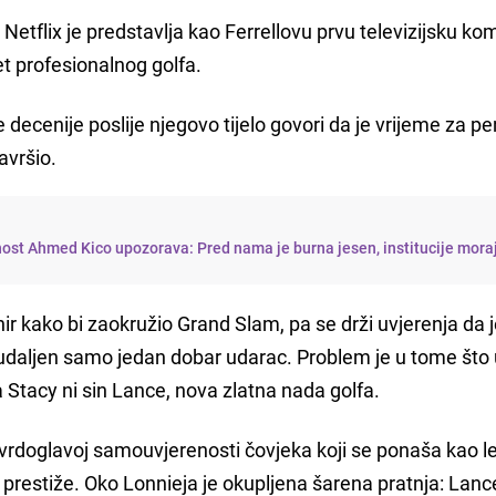
a Netflix je predstavlja kao Ferrellovu prvu televizijsku kom
et profesionalnog golfa.
e decenije poslije njegovo tijelo govori da je vrijeme za pe
avršio.
nost Ahmed Kico upozorava: Pred nama je burna jesen, institucije mora
nir kako bi zaokružio Grand Slam, pa se drži uvjerenja da 
a udaljen samo jedan dobar udarac. Problem je u tome što 
 Stacy ni sin Lance, nova zlatna nada golfa.
tvrdoglavoj samouvjerenosti čovjeka koji se ponaša kao l
 prestiže. Oko Lonnieja je okupljena šarena pratnja: Lan