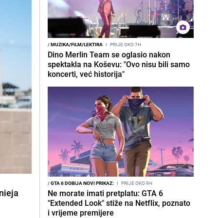
/
MUZIKA/FILM/LEKTIRA
I
PRIJE OKO 7H
Dino Merlin Team se oglasio nakon
spektakla na Koševu: "Ovo nisu bili samo
koncerti, već historija"
/
GTA 6 DOBIJA NOVI PRIKAZ:
I
PRIJE OKO 9H
nieja
Ne morate imati pretplatu: GTA 6
"Extended Look" stiže na Netflix, poznato
i vrijeme premijere