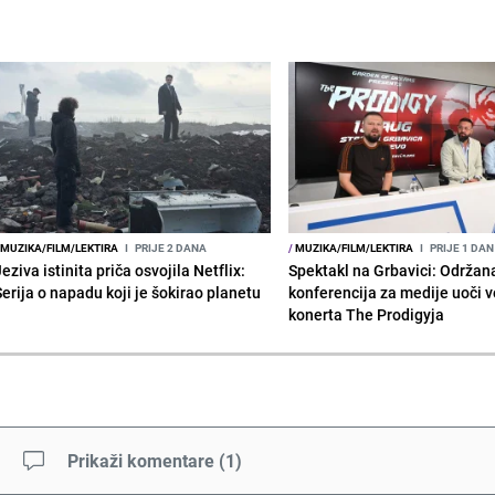
MUZIKA/FILM/LEKTIRA
I
PRIJE 2 DANA
/
MUZIKA/FILM/LEKTIRA
I
PRIJE 1 DAN
eziva istinita priča osvojila Netflix:
Spektakl na Grbavici: Održan
Serija o napadu koji je šokirao planetu
konferencija za medije uoči v
konerta The Prodigyja
Prikaži komentare
(
1
)