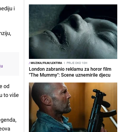
ediju i
nziju,
/
MUZIKA/FILM/LEKTIRA
I
PRIJE OKO 10H
ju
London zabranio reklamu za horor film
"The Mummy": Scene uznemirile djecu
je od
u to više
egenda,
ceova