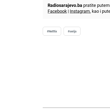
Radiosarajevo.ba
pratite putem 
Facebook
|
Instagram
, kao i p
#Netflix
#serija