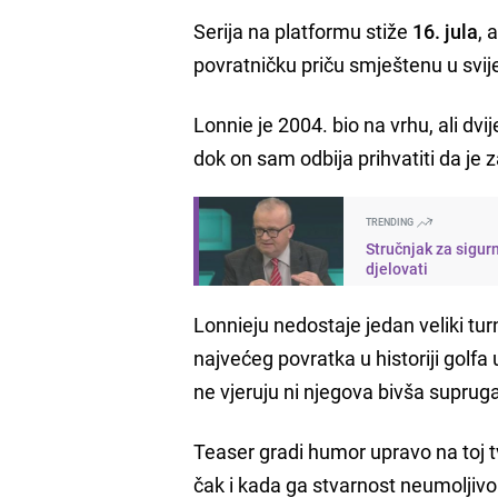
Serija na platformu stiže
16. jula
, 
povratničku priču smještenu u svij
Lonnie je 2004. bio na vrhu, ali dvij
dok on sam odbija prihvatiti da je z
TRENDING
Stručnjak za sigur
djelovati
Lonnieju nedostaje jedan veliki tur
najvećeg povratka u historiji golf
ne vjeruju ni njegova bivša supruga
Teaser gradi humor upravo na toj 
čak i kada ga stvarnost neumoljivo