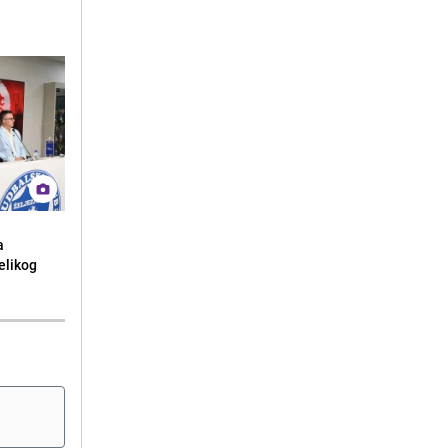
a
elikog