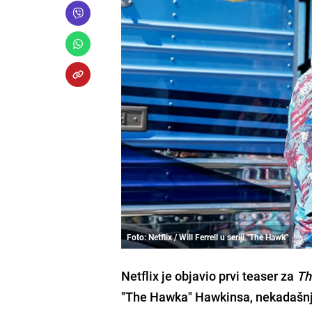
Foto: Netflix / Will Ferrell u seriji "The Hawk"
Netflix je objavio prvi teaser za
Th
"The Hawka" Hawkinsa, nekadašnje