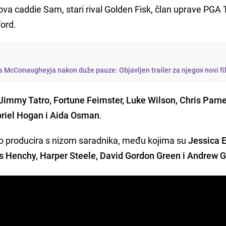
nova caddie Sam, stari rival Golden Fisk, član uprave PGA
ford.
 McConaugheyja nakon duže pauze: Objavljen trailer za njegov novi f
immy Tatro, Fortune Feimster, Luke Wilson, Chris Parne
briel Hogan i Aida Osman
.
zvršno producira s nizom saradnika, među kojima su
Jessica 
 Henchy, Harper Steele, David Gordon Green i Andrew 