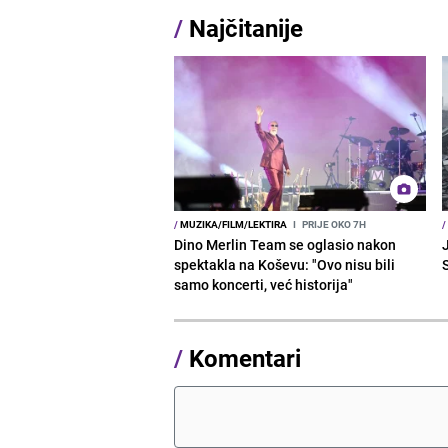
/
Najčitanije
/
MUZIKA/FILM/LEKTIRA
I
PRIJE OKO 7H
/
Dino Merlin Team se oglasio nakon
J
spektakla na Koševu: "Ovo nisu bili
samo koncerti, već historija"
/
Komentari