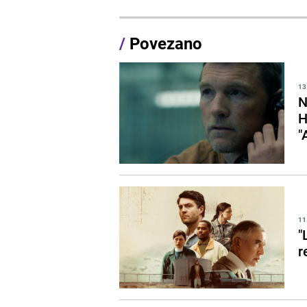
/
Povezano
13
N
H
"
11
"
r