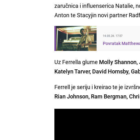
zaručnica i influenserica Natalie, 
Anton te Stacyjin novi partner Rad
14.05.26. 17:57
Povratak Matthewa
Uz Ferrella glume
Molly Shannon, J
Katelyn Tarver, David Hornsby, Ga
Ferrell je seriju i kreirao te je i
Rian Johnson, Ram Bergman, Chris