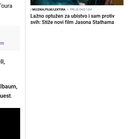
 Toura
/
MUZIKA/FILM/LEKTIRA
I
PRIJE OKO 13H
Lažno optužen za ubistvo i sam protiv
svih: Stiže novi film Jasona Stathama
ilm
ll,
Elbaum,
Guest
.