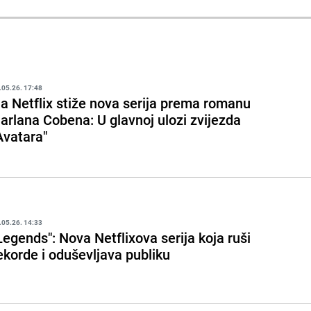
.05.26. 17:48
a Netflix stiže nova serija prema romanu
arlana Cobena: U glavnoj ulozi zvijezda
Avatara"
.05.26. 14:33
Legends": Nova Netflixova serija koja ruši
ekorde i oduševljava publiku