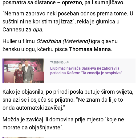
posmatra sa distance – oprezno, pa i sumnjičavo.
"Nemam zapravo neki poseban odnos prema tome. U
suštini ni ne koristim taj izraz", rekla je glumica u
Cannesu za
dpa
.
Huller u filmu
Otadžbina (Vaterland)
igra glavnu
žensku ulogu, kćerku pisca
Thomasa Manna
.
TRENDING
Ljubimac navijača Sarajeva ne zaboravlja
period na Koševu: "Ta emocija je neopisiva"
Kako je objasnila, po prirodi posla putuje širom svijeta,
snalazi se i osjeća se prijatno. "Ne znam da li je to
onda automatski zavičaj."
Možda je zavičaj ili domovina prije mjesto "koje ne
morate da objašnjavate".