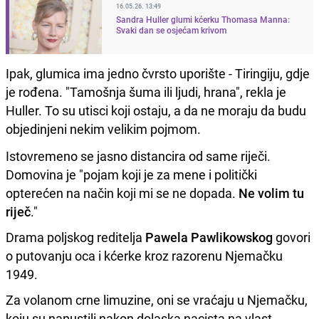
16.05.26. 13:49
Sandra Huller glumi kćerku Thomasa Manna:
Svaki dan se osjećam krivom
Ipak, glumica ima jedno čvrsto uporište - Tiringiju, gdje
je rođena. "Tamošnja šuma ili ljudi, hrana", rekla je
Huller. To su utisci koji ostaju, a da ne moraju da budu
objedinjeni nekim velikim pojmom.
Istovremeno se jasno distancira od same riječi.
Domovina je "pojam koji je za mene i politički
opterećen na način koji mi se ne dopada.
Ne volim tu
riječ
."
Drama poljskog reditelja
Pawela Pawlikowskog
govori
o putovanju oca i kćerke kroz razorenu Njemačku
1949.
Za volanom crne limuzine, oni se vraćaju u Njemačku,
koju su napustili nakon dolaska nacista na vlast.