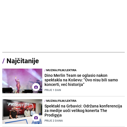
/
Najčitanije
/
MUZIKA/FILM/LEKTIRA
Dino Merlin Team se oglasio nakon
spektakla na Koševu: "Ovo nisu bili samo
koncerti, već historija"
PRIJE 1 DAN
/
MUZIKA/FILM/LEKTIRA
Spektakl na Grbavici: Održana konferencija
za medije uoči velikog konerta The
Prodigyja
PRIJE 2 DANA