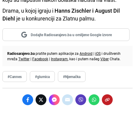
Drama, u kojoj igraju i
Hanns Zischler i August Dil
Diehl
je u konkurenciji za Zlatnu palmu.
Dodajte Radiosarajevo.ba u omiljene Google izvore
Radiosarajevo.ba
pratite putem aplikacije za
Android
|
iOS
i društvenih
mreža
Twitter
|
Facebook
|
Instagram
, kao i putem našeg
Viber
Chata.
#Cannes
#glumica
#Njemačka