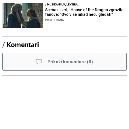
/
MUZIKA/FILM/LEKTIRA
Scena u seriji House of the Dragon zgrozila
fanove: "Ovo više nikad neću gledati"
PRIJE 2 DANA
/
Komentari
Prikaži komentare
(
0
)