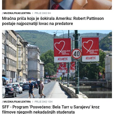
/
MUZIKA/FILM/LEKTIRA
I
PRIJE OKO 9H
Mračna priča koja je šokirala Ameriku: Robert Pattinson
postaje najpoznatiji lovac na predatore
/
MUZIKA/FILM/LEKTIRA
I
PRIJE OKO 10H
SFF - Program 'Posvećeno: Bela Tarr u Sarajevu' kroz
filmove njegovih nekadašnjih studenata