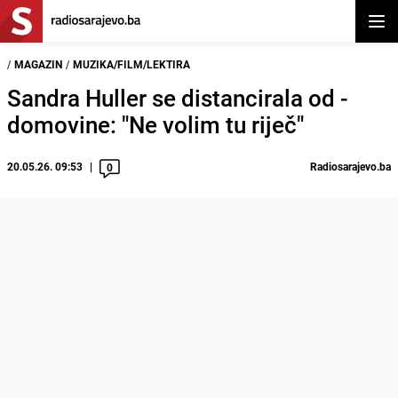
Otvor
/
MAGAZIN
/
MUZIKA/FILM/LEKTIRA
Sandra Huller se distancirala od -
domovine: "Ne volim tu riječ"
20.05.26. 09:53
Radiosarajevo.ba
0