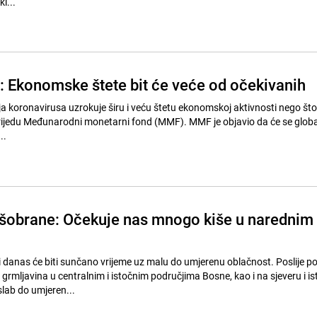
i...
 Ekonomske štete bit će veće od očekivanih
 koronavirusa uzrokuje širu i veću štetu ekonomskoj aktivnosti nego što 
u srijedu Međunarodni monetarni fond (MMF). MMF je objavio da će se glob
..
išobrane: Očekuje nas mnogo kiše u narednim
i danas će biti sunčano vrijeme uz malu do umjerenu oblačnost. Poslije p
i grmljavina u centralnim i istočnim područjima Bosne, kao i na sjeveru i i
slab do umjeren...