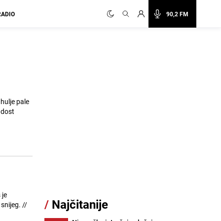
RADIO
90,2 FM
hulje pale
 je
/
Najčitanije
ijeg. //