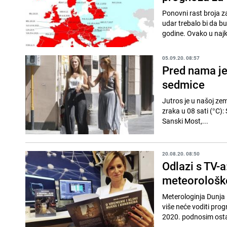
Ponovni rast broja z
udar trebalo bi da bu
godine. Ovako u najk
05.09.20. 08:57
Pred nama je
sedmice
Jutros je u našoj ze
zraka u 08 sati (°C):
Sanski Most,...
20.08.20. 08:50
Odlazi s TV-
meteorološke
Meterologinja Dunja 
više neće voditi pro
2020. podnosim osta