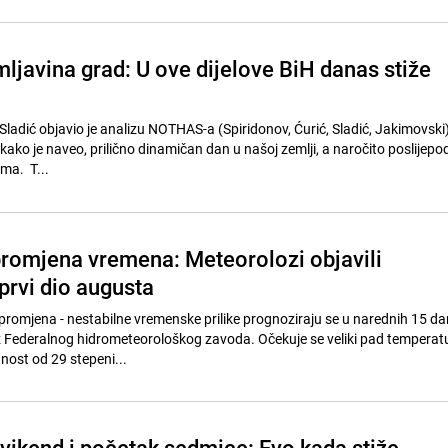
mljavina grad: U ove dijelove BiH danas stiže
adić objavio je analizu NOTHAS-a (Spiridonov, Ćurić, Sladić, Jakimovski) 
 kako je naveo, prilično dinamičan dan u našoj zemlji, a naročito poslijepod
ma. T...
 promjena vremena: Meteorolozi objavili
prvi dio augusta
promjena - nestabilne vremenske prilike prognoziraju se u narednih 15 da
z Federalnog hidrometeorološkog zavoda. Očekuje se veliki pad temperat
nost od 29 stepeni...
vikend i početak sedmice: Evo kada stiže