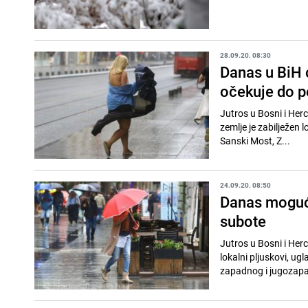
28.09.20. 08:30
Danas u BiH 
očekuje do p
Jutros u Bosni i Her
zemlje je zabilježen l
Sanski Most, Z...
24.09.20. 08:50
Danas mogući
subote
Jutros u Bosni i He
lokalni pljuskovi, ug
zapadnog i jugozapa