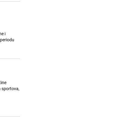
e i
 periodu
čine
h sportova,