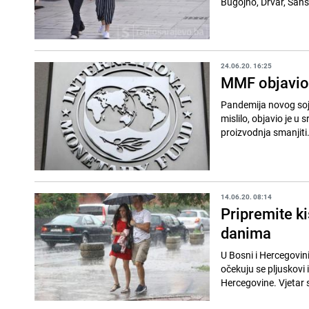
Bugojno, Drvar, Sansk
24.06.20. 16:25
MMF objavio:
Pandemija novog soja
mislilo, objavio je 
proizvodnja smanjiti.
14.06.20. 08:14
Pripremite k
danima
U Bosni i Hercegovin
očekuju se pljuskovi 
Hercegovine. Vjetar 