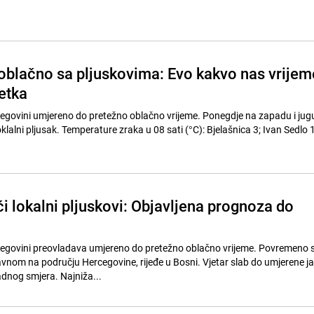
oblačno sa pljuskovima: Evo kakvo nas vrijem
etka
cegovini umjereno do pretežno oblačno vrijeme. Ponegdje na zapadu i jug
oklalni pljusak. Temperature zraka u 08 sati (°C): Bjelašnica 3; Ivan Sedlo 
 lokalni pljuskovi: Objavljena prognoza do
rcegovini preovladava umjereno do pretežno oblačno vrijeme. Povremeno
lavnom na području Hercegovine, rijeđe u Bosni. Vjetar slab do umjerene j
dnog smjera. Najniža...