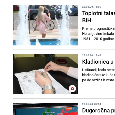
28.05.20. 15:00
Toplotni talas
BiH
Prema prognostičkim 
Hercegovine trebalo 
1981. - 2010 godine. 
23.05.20. 12:43
Kladionica u
U situaciji kada nema
kladioničarske kuće d
pa do različitih vrsta l
22.05.20. 07:54
Dugoročna pr