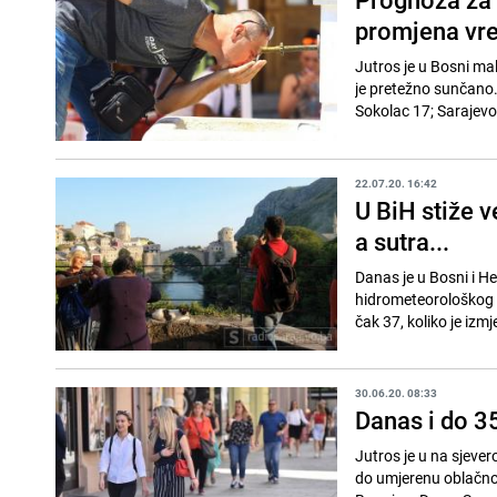
promjena vr
Jutros je u Bosni ma
je pretežno sunčano.
Sokolac 17; Sarajevo.
22.07.20. 16:42
U BiH stiže 
a sutra...
Danas je u Bosni i 
hidrometeorološkog z
čak 37, koliko je izmj
30.06.20. 08:33
Danas i do 35
Jutros je u na sjeve
do umjerenu oblačnos