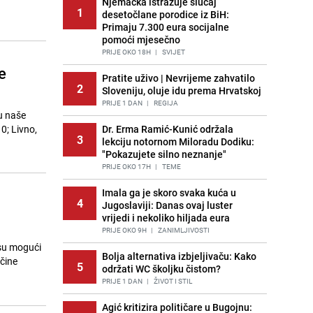
Njemačka istražuje slučaj
1
desetočlane porodice iz BiH:
Primaju 7.300 eura socijalne
pomoći mjesečno
PRIJE OKO 18H
|
SVIJET
e
Pratite uživo | Nevrijeme zahvatilo
2
Sloveniju, oluje idu prema Hrvatskoj
PRIJE 1 DAN
|
REGIJA
u naše
10; Livno,
Dr. Erma Ramić-Kunić održala
3
lekciju notornom Miloradu Dodiku:
"Pokazujete silno neznanje"
PRIJE OKO 17H
|
TEME
Imala ga je skoro svaka kuća u
4
Jugoslaviji: Danas ovaj luster
vrijedi i nekoliko hiljada eura
PRIJE OKO 9H
|
ZANIMLJIVOSTI
 su mogući
Bolja alternativa izbjeljivaču: Kako
ačine
5
održati WC školjku čistom?
PRIJE 1 DAN
|
ŽIVOT I STIL
Agić kritizira političare u Bugojnu: