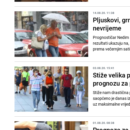
14.08.20. 11:38
Pljuskovi, gr
nevrijeme
Prognostičar Nedim Sl
rezultati ukazuju na,
prema večernjim sati
03.08.20. 15:41
Stiže velika
prognozu za 
Stiže nam drastična 
saopćeno je danas i
uz maksimalne vrijed
01.08.20. 08:38
Prognoza za 