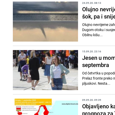
24.09.20. 08:13
Olujno nevrij
šok, pa i snij
Olujno nevrijeme zahv
Dugom otoku i susjed
Obilnu kišu...
15.09.20. 23:16
Jesen u mom 
septembra
Od četvrtka u popodn
Prelaz fronte preko n
pljuskovi. Nesta...
09.09.20. 09:39
Objavljeno k
prognoza za 