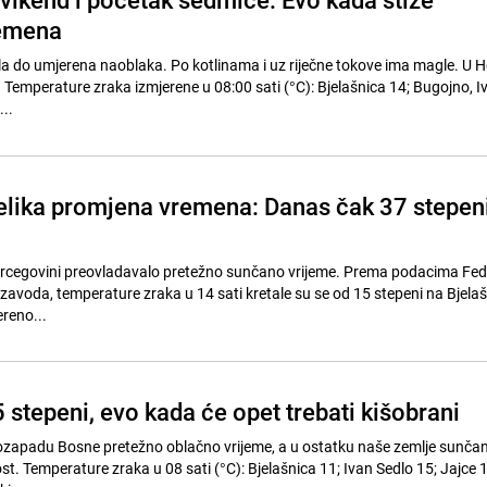
emena
la do umjerena naoblaka. Po kotlinama i uz riječne tokove ima magle. U H
 Temperature zraka izmjerene u 08:00 sati (°C): Bjelašnica 14; Bugojno, Iv
..
velika promjena vremena: Danas čak 37 stepeni
Hercegovini preovladavalo pretežno sunčano vrijeme. Prema podacima Fe
avoda, temperature zraka u 14 sati kretale su se od 15 stepeni na Bjelašn
ereno...
 stepeni, evo kada će opet trebati kišobrani
rozapadu Bosne pretežno oblačno vrijeme, a u ostatku naše zemlje sunča
t. Temperature zraka u 08 sati (°C): Bjelašnica 11; Ivan Sedlo 15; Jajce 1