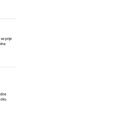
Vođa kavačkog klana Radoje Zvicer
15
osuđen na 40 godina zatvora
24.07.26. 17:05
|
REGIJA
se prije
alna
odne
stoku