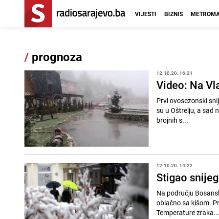
VIJESTI
BIZNIS
METROMA
/
prognoza
12.10.20. 16:21
Video: Na Vl
Prvi ovosezonski sni
su u Oštrelju, a sad nam stižu 
brojnih s...
12.10.20. 14:22
Stigao snije
Na području Bosanskog
oblačno sa kišom. Pre
Temperature zraka..