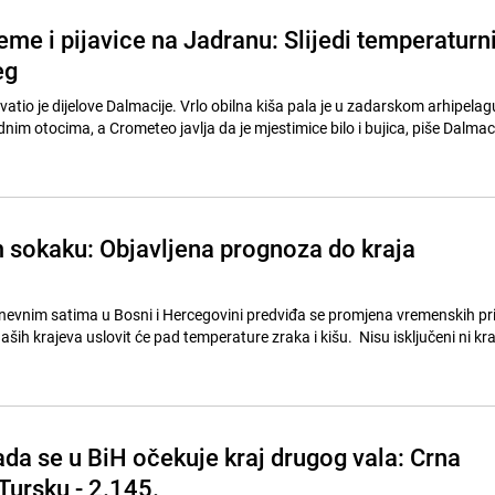
eme i pijavice na Jadranu: Slijedi temperaturn
eg
atio je dijelove Dalmacije. Vrlo obilna kiša pala je u zadarskom arhipelag
nim otocima, a Crometeo javlja da je mjestimice bilo i bujica, piše Dalmac
sokaku: Objavljena prognoza do kraja
evnim satima u Bosni i Hercegovini predviđa se promjena vremenskih pri
aših krajeva uslovit će pad temperature zraka i kišu. Nisu isključeni ni kra
ada se u BiH očekuje kraj drugog vala: Crna
Tursku - 2.145.