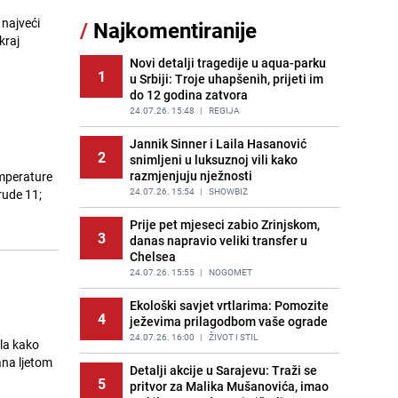
sankcionisao vozača iz Bosanskog
 najveći
/
Najkomentiranije
Novog
kraj
PRIJE 2 DANA
|
BOSNA I HERCEGOVINA
Novi detalji tragedije u aqua-parku
1
u Srbiji: Troje uhapšenih, prijeti im
Kao iz slastičarne: Rolada od
12
do 12 godina zatvora
čokolade i kokosa bez pečenja,
jednostavan desert bez imalo muke
24.07.26. 15:48
|
REGIJA
PRIJE 2 DANA
|
RECEPTI
Jannik Sinner i Laila Hasanović
2
snimljeni u luksuznoj vili kako
Tajna savršenog makedonskog
13
razmjenjuju nježnosti
emperature
ajvara: Stari recept za kremast i
bogat okus
24.07.26. 15:54
|
SHOWBIZ
rude 11;
PRIJE 2 DANA
|
RECEPTI
Prije pet mjeseci zabio Zrinjskom,
3
danas napravio veliki transfer u
Meteorolog FHMZ-a najavio kišu i
14
Chelsea
pad temperatura: "Jedno od
najsvježijih ljeta posljednjih
24.07.26. 15:55
|
NOGOMET
godina"
Ekološki savjet vrtlarima: Pomozite
PRIJE OKO 5H
|
BOSNA I HERCEGOVINA
4
ježevima prilagodbom vaše ograde
Tuga potresla grad na Uni:
24.07.26. 16:00
|
ŽIVOT I STIL
la kako
15
Preminula Lejla Muhić (39),
ana ljetom
sugrađani u nevjerici
Detalji akcije u Sarajevu: Traži se
5
pritvor za Malika Mušanovića, imao
PRIJE 2 DANA
|
BOSNA I HERCEGOVINA