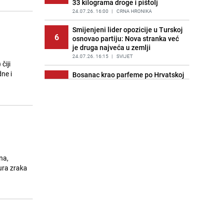
33 kilograma droge i pištolj
24.07.26. 16:00
|
CRNA HRONIKA
Smijenjeni lider opozicije u Turskoj
6
osnovao partiju: Nova stranka već
je druga najveća u zemlji
24.07.26. 16:15
|
SVIJET
čiji
ne i
Bosanac krao parfeme po Hrvatskoj
7
vrijedne 1.000 KM, uhapšen u
Metkoviću
24.07.26. 16:18
|
REGIJA
Ko je Zvezdan Misimović kojeg
8
istražuje SIPA: Pucao 'mitraljezom',
ratovao sa Ćirom Blaževićem
24.07.26. 16:25
|
NOGOMET
na,
Refik Lendo se sastao sa
ura zraka
9
otpuštenim radnicima u Mostaru:
"Zaštita prava je prioritet"
24.07.26. 16:28
|
BOSNA I HERCEGOVINA
Radovi ViK-a se nastavljaju za
10
vikend: Mogući prekidi u