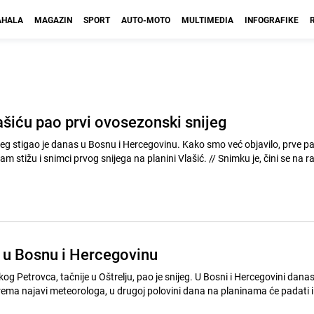
HALA
MAGAZIN
SPORT
AUTO-MOTO
MULTIMEDIA
INFOGRAFIKE
ašiću pao prvi ovosezonski snijeg
jeg stigao je danas u Bosnu i Hercegovinu. Kako smo već objavilo, prve pa
i snimci prvog snijega na planini Vlašić. // Snimku je, čini se na radost
g u Bosnu i Hercegovinu
 Petrovca, tačnije u Oštrelju, pao je snijeg. U Bosni i Hercegovini danas
ma najavi meteorologa, u drugoj polovini dana na planinama će padati i sn
.