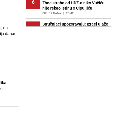
6
Zbog straha od HDZ-a niko Vučiću
nije rekao istinu o Čipuljiću
i
PRIJE 2 DANA
|
TEME
Stručnjaci upozoravaju: Izrael ulaže
u, na
7
milione kako bi utjecao na
ija danas.
odgovore ChatGPT-a o Gazi
PRIJE OKO 20H
|
SVIJET
Znate li šta Dino Merlin pojede prije
8
izlaska na scenu? Njegov ritual
iznenadio mnoge
PRIJE 2 DANA
|
SHOWBIZ
Pijana sjela za volan: Osiguranje
9
odbilo isplatu štete na vozilu koje je
lika.
slupala Anja Ljubojević
ći
PRIJE 2 DANA
|
BOSNA I HERCEGOVINA
Akcija na Dobrinji: Specijalci MUP-a
10
KS opkolili zgradu
PRIJE 2 DANA
|
LOKALNE TEME
Nastavak provokacija: MUP RS
11
oduzeo zastavu s ljiljanima i