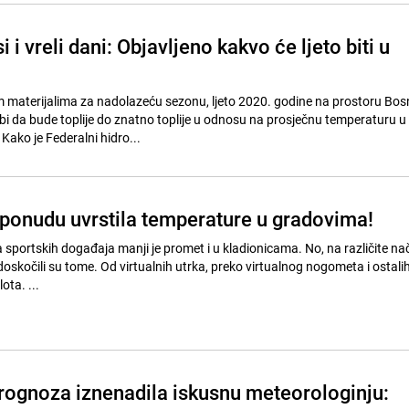
i i vreli dani: Objavljeno kakvo će ljeto biti u
materijalima za nadolazeću sezonu, ljeto 2020. godine na prostoru Bosn
bi da bude toplije do znatno toplije u odnosu na prosječnu temperaturu u
Kako je Federalni hidro...
 ponudu uvrstila temperature u gradovima!
 sportskih događaja manji je promet i u kladionicama. No, na različite na
oskočili su tome. Od virtualnih utrka, preko virtualnog nogometa i ostali
ota. ...
ognoza iznenadila iskusnu meteorologinju: