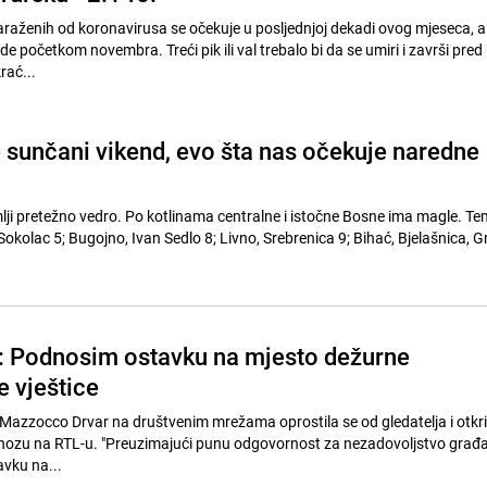
araženih od koronavirusa se očekuje u posljednjoj dekadi ovog mjeseca, a
de početkom novembra. Treći pik ili val trebalo bi da se umiri i završi pred 
rać...
 sunčani vikend, evo šta nas očekuje naredne
mlji pretežno vedro. Po kotlinama centralne i istočne Bosne ima magle. T
 Sokolac 5; Bugojno, Ivan Sedlo 8; Livno, Srebrenica 9; Bihać, Bjelašnica, G
a: Podnosim ostavku na mjesto dežurne
 vještice
Mazzocco Drvar na društvenim mrežama oprostila se od gledatelja i otkri
gnozu na RTL-u. "Preuzimajući punu odgovornost za nezadovoljstvo građ
vku na...