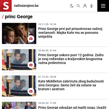
Otvor
/
princ George
10.11.25. 16:16
Princ George prvi put prisustvovao važnoj
svečanosti: Majka Kate mu se ponosno
smiješila
23.06.25. 21:04
Princ George uskoro puni 12 godina: Zašto
je ovaj rođendan u kraljevskim krugovima
važna prekretnica
01.12.24. 18:26
Kate Middleton zabrinuta zbog budućnosti
sina Georgea: Samo želi da ostane sa
bratom i sestrom
23.09.24. 11:59
Princ George odvažan od malih nogu: Uvažit