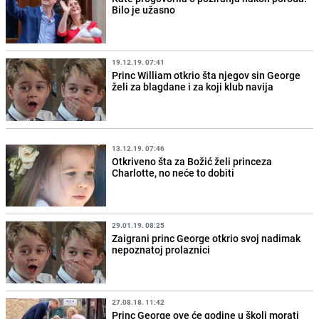
Bilo je užasno
19.12.19. 07:41
Princ William otkrio šta njegov sin George
želi za blagdane i za koji klub navija
13.12.19. 07:46
Otkriveno šta za Božić želi princeza
Charlotte, no neće to dobiti
29.01.19. 08:25
Zaigrani princ George otkrio svoj nadimak
nepoznatoj prolaznici
27.08.18. 11:42
Princ George ove će godine u školi morati