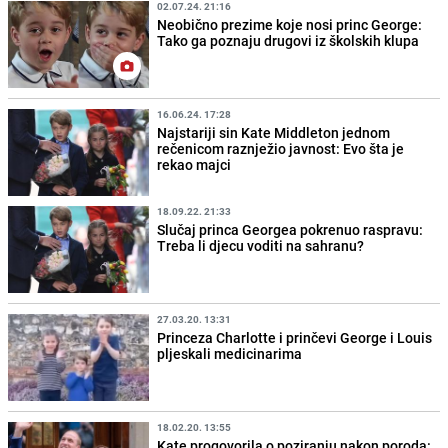
02.07.24. 21:16
Neobično prezime koje nosi princ George:
Tako ga poznaju drugovi iz školskih klupa
16.06.24. 17:28
Najstariji sin Kate Middleton jednom
rečenicom raznježio javnost: Evo šta je
rekao majci
18.09.22. 21:33
Slučaj princa Georgea pokrenuo raspravu:
Treba li djecu voditi na sahranu?
27.03.20. 13:31
Princeza Charlotte i prinčevi George i Louis
pljeskali medicinarima
18.02.20. 13:55
Kate progovorila o poziranju nakon poroda: