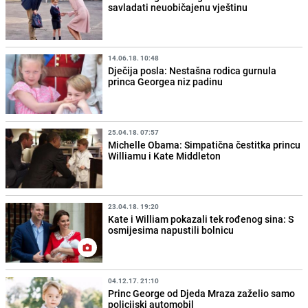
savladati neuobičajenu vještinu
14.06.18. 10:48
Dječija posla: Nestašna rodica gurnula
princa Georgea niz padinu
25.04.18. 07:57
Michelle Obama: Simpatična čestitka princu
Williamu i Kate Middleton
23.04.18. 19:20
Kate i William pokazali tek rođenog sina: S
osmijesima napustili bolnicu
04.12.17. 21:10
Princ George od Djeda Mraza zaželio samo
policijski automobil