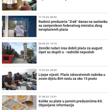
17.10.23. 06:52
Radnici preduzeća "Zrak" danas na sastanku
sa zamjenikom federalnog ministra zbog
neisplaćenih plaća
26.09.23. 13:15
Zenički rudari nisu dobili plaću za august:
Opet su stupili u - radnički neposluh
17.07.23. 20:59
Lijepe vijesti: Plaće zdravstvenih radnika u
ovom dijelu BiH rastu za oko 15 posto
21.06.23. 12:31
Kolike su plate u javnim preduzećima KS:
Objavljene informacije