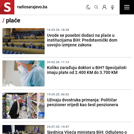
Otvor
/
plaće
16.03.26. 18:28
Uvode se posebni dodaci na plaće u
institucijama BiH: Predstavnički dom
usvojio izmjene zakona
24.02.26. 11:13
Koliko zarađuju doktori u BiH? Specijalisti
imaju plate od 2.400 KM do 3.700 KM
19.09.25. 06:53
Uživaju dvostruka primanja: Političar
penzioner vrijedi kao šest penzionera
24.07.25. 14:47
Sjednica Vijeća ministara BiH: Odlučeno o