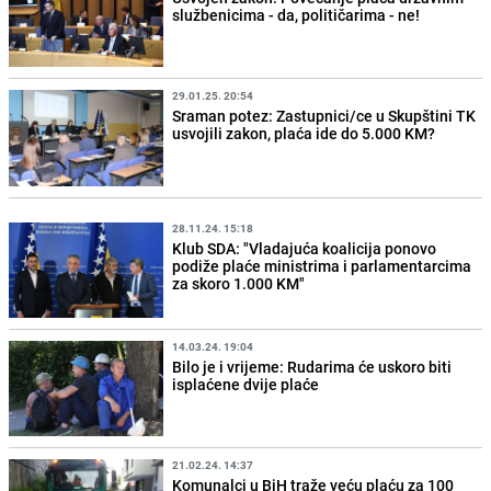
službenicima - da, političarima - ne!
29.01.25. 20:54
Sraman potez: Zastupnici/ce u Skupštini TK
usvojili zakon, plaća ide do 5.000 KM?
28.11.24. 15:18
Klub SDA: "Vladajuća koalicija ponovo
podiže plaće ministrima i parlamentarcima
za skoro 1.000 KM"
14.03.24. 19:04
Bilo je i vrijeme: Rudarima će uskoro biti
isplaćene dvije plaće
21.02.24. 14:37
Komunalci u BiH traže veću plaću za 100