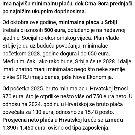
ima najvišu minimalnu plaću, dok Crna Gora prednjači
po najnižim ukupnim doprinosima.
Od oktobra ove godine,
minimalna plaća u Srbiji
trebala bi iznositi
500 eura
, odlučeno je na nedavnoj
sjednici Socijalno-ekonomskog vijeća. Plan Vlade
Srbije je da uz buduća povećanja, minimalac
početkom 2028. godine dogura i do 650 eura.
Međutim, čak i ako tako bude, Srbija će te 2028. i dalje
imati znatno manji minimalac nego što neke zemlje
bivše SFRJ imaju danas, piše Nova Ekonomija.
Od početka 2025. bruto minimalac u Hrvatskoj iznosi
970 eura, što je otprilike nešto više od 750 eura neto. U
odnosu na 2024. godinu u Hrvatskoj se bruto plaća
povećala za 130 eura, odnosno za 15,48 posto.
Prosječna neto plaća u Hrvatskoj
kreće se
između
1.390 i 1.450 eura
, ovisno od tipa zaposlenja.