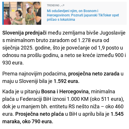
TRENDING
Mi oduševljeni njim, on Bosnom i
Hercegovinom: Poznati japanski TikToker opet
pričao s lokalcima
Slovenija prednjači
među zemljama bivše Jugoslavije
s minimalnom bruto zaradom od 1.278 eura od
siječnja 2025. godine, što je povećanje od 1,9 posto u
odnosu na prošlu godinu, a neto se kreće između 900 i
930 eura.
Prema najnovijim podacima,
prosječna neto zarada
u
maju u Sloveniji bila je
1.592 eura.
Kada je u pitanju
Bosna i Hercegovina
, minimalna
plaća u Federaciji BiH iznosi 1.000 KM (oko 511 eura),
dok je u manjem bh. entitetu RS nešto niža – oko 460
eura.
Prosječna neto plaća
u BiH u aprilu bila je
1.545
maraka, oko 790 eura.