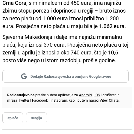
Crna Gora
, s minimalcem od 450 eura, ima najnižu
zbirnu stopu poreza i doprinosa u regiji – bruto iznos
za neto plaću od 1.000 eura iznosi približno 1.200
eura. Prosječna neto plaća u maju bila je
1.062 eura.
Sjeverna Makedonija i dalje ima najnižu minimalnu
plaću, koja iznosi 370 eura. Prosječna neto plaća u toj
zemlji u aprilu je iznosila oko 740 eura, što je 10,6
posto više nego u istom razdoblju prošle godine.
Dodajte Radiosarajevo.ba u omiljene Google izvore
Radiosarajevo.ba
pratite putem aplikacije za
Android
|
iOS
i društvenih
mreža
Twitter
|
Facebook
|
Instagram
, kao i putem našeg
Viber
Chata.
#plaće
#regija