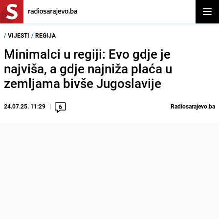
Otvor
/
VIJESTI
/
REGIJA
Minimalci u regiji: Evo gdje je
najviša, a gdje najniža plaća u
zemljama bivše Jugoslavije
24.07.25. 11:29
Radiosarajevo.ba
6