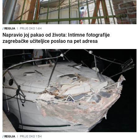
/
REGIJA
I
PRIJE OKO 14H
Napravio joj pakao od života: Intimne fotografije
zagrebačke učiteljice poslao na pet adresa
/
REGIJA
I
PRIJE OKO 15H