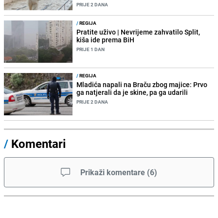
PRIJE 2 DANA
/
REGIJA
Pratite uživo | Nevrijeme zahvatilo Split,
kiša ide prema BiH
PRIJE 1 DAN
/
REGIJA
Mladića napali na Braču zbog majice: Prvo
ga natjerali da je skine, pa ga udarili
PRIJE 2 DANA
/
Komentari
Prikaži komentare
(
6
)