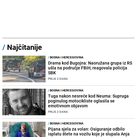
/
Najčitanije
/
BOSNA I HERCEGOVINA
Drama kod Bugojna: Naoružana grupa iz RS
ušla na područje FBiH, reagovala policija
SBK
PRIJE 2 DANA
/
BOSNA I HERCEGOVINA
Tuga nakon nesreće kod Neuma: Supruga
poginulog motocikliste oglasila se
emotivnom objavom
PRIJE 2 DANA
/
BOSNA I HERCEGOVINA
Pijana sjela za volan: Osiguranje odbilo
isplatu štete na vozilu koje je slupala Anja