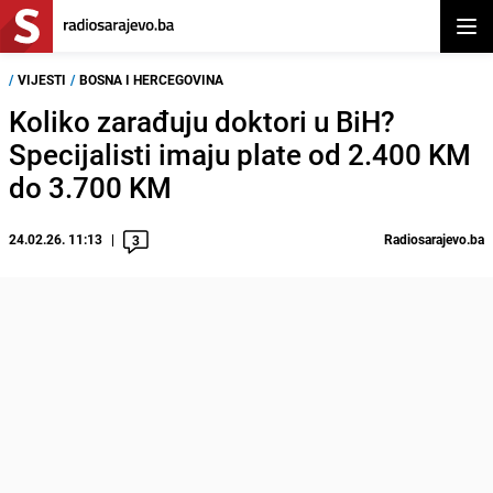
Otvor
/
VIJESTI
/
BOSNA I HERCEGOVINA
Koliko zarađuju doktori u BiH?
Specijalisti imaju plate od 2.400 KM
do 3.700 KM
24.02.26. 11:13
Radiosarajevo.ba
3