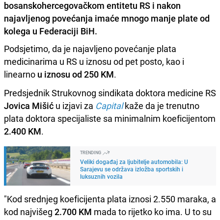
bosanskohercegovačkom entitetu RS i nakon
najavljenog povećanja imaće mnogo manje plate od
kolega u Federaciji BiH.
Podsjetimo, da je najavljeno povećanje plata
medicinarima u RS u iznosu od pet posto, kao i
linearno
u iznosu od 250 KM
.
Predsjednik Strukovnog sindikata doktora medicine RS
Jovica Mišić
u izjavi za
Capital
kaže da je trenutno
plata doktora specijaliste sa minimalnim koeficijentom
2.400 KM
.
TRENDING
Veliki događaj za ljubitelje automobila: U
Sarajevu se održava izložba sportskih i
luksuznih vozila
"Kod srednjeg koeficijenta plata iznosi 2.550 maraka, a
kod najvišeg
2.700 KM
mada to rijetko ko ima. U to su