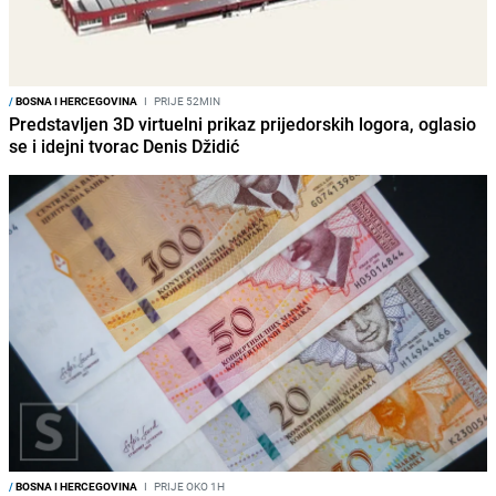
/
BOSNA I HERCEGOVINA
I
PRIJE 52MIN
Predstavljen 3D virtuelni prikaz prijedorskih logora, oglasio
se i idejni tvorac Denis Džidić
/
BOSNA I HERCEGOVINA
I
PRIJE OKO 1H