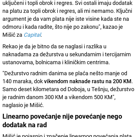
uključeni i topli obrok i regres. Svi ostali imaju dodatak
na platu za topli obrok i regres, ali mi nemamo. Ključni
argument je da vam plata nije iste visine kada ste na
odmoru i kada radite, što nije po zakonu", kazao je
Mišić za
Capital
.
Rekao je da je bitno da se naglasi i razlika u
naknadama za dežurstva u sekundarnim i tercijarnim
ustanovama, bolnicama i kliničkim centrima.
"Dežurstvo radnim danima se plaća nešto manje od
140 maraka, dok
vikendom naknade rastu na 200 KM
.
Samo deset kilometara od Doboja, u Tešnju, dežurstvo
je radnim danom 300 KM a vikendom 500 KM",
naglasio je Mišić.
Linearno povećanje nije povećanje nego
dodatak na rad
Mišić je pojasnio i značenje linearnog povećanja plata