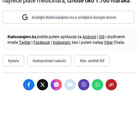
najveće plate medicinara,
iznose oko 1.700 maraka
.
Dodajte Radiosarajevo.ba u omiljene Google izvore
Radiosarajevo.ba
pratite putem aplikacije za
Android
|
iOS
i društvenih
mreža
Twitter
|
Facebook
|
Instagram
, kao i putem našeg
Viber
Chata.
#plaće
#zdravstveni radnici
#bh. entitet RS