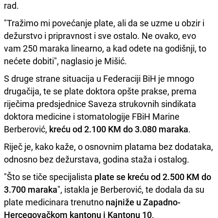
rad.
"Tražimo mi povećanje plate, ali da se uzme u obzir i
dežurstvo i pripravnost i sve ostalo. Ne ovako, evo
vam 250 maraka linearno, a kad odete na godišnji, to
nećete dobiti", naglasio je Mišić.
S druge strane situacija u Federaciji BiH je mnogo
drugačija, te se plate doktora opšte prakse, prema
riječima predsjednice Saveza strukovnih sindikata
doktora medicine i stomatologije FBiH Marine
Berberović,
kreću od 2.100 KM do 3.080 maraka
.
Riječ je, kako kaže, o osnovnim platama bez dodataka,
odnosno bez dežurstava, godina staža i ostalog.
"Što se tiče specijalista
plate se kreću od 2.500 KM do
3.700 maraka
", istakla je Berberović, te dodala da su
plate medicinara trenutno
najniže u Zapadno-
Hercegovačkom kantonu i Kantonu 10
.