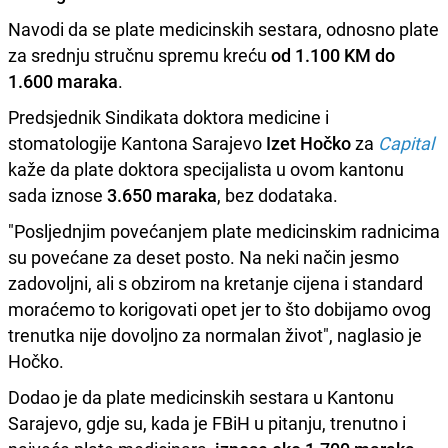
Navodi da se plate medicinskih sestara, odnosno plate
za srednju stručnu spremu kreću
od 1.100 KM do
1.600 maraka
.
Predsjednik Sindikata doktora medicine i
stomatologije Kantona Sarajevo
Izet Hočko
za
Capital
kaže da plate doktora specijalista u ovom kantonu
sada iznose
3.650 maraka
, bez dodataka.
"Posljednjim povećanjem plate medicinskim radnicima
su povećane za deset posto. Na neki način jesmo
zadovoljni, ali s obzirom na kretanje cijena i standard
moraćemo to korigovati opet jer to što dobijamo ovog
trenutka nije dovoljno za normalan život", naglasio je
Hočko.
Dodao je da plate medicinskih sestara u Kantonu
Sarajevo, gdje su, kada je FBiH u pitanju, trenutno i