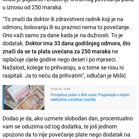
u iznosu od 250 maraka.
"To znači da doktor ili zdravstveni radnik koji je na
odmoru, bolovanju ili su praznici nema to povećanje.
Ono važi samo za dane kada je na dužnosti. To je
dodatak.
Doktor ima 33 dana godišnjeg odmora, što
znači da se ta plata uvećana za 250 maraka
ne
isplaćuje cijele godine nego deset i po mjeseci.
Nažalost, kolege to prihvataju, a o tome se nisu ni
raspitali. Ja to neću da prihvatim", odlučan je Mišić.
19.02.26. 13:36
Prosječna plata u BiH raste: Pogledajte u kojim
sektorima zarađuju najviše
Dodao je da, ako uzmete slobodan dan, procentualno
vam se oduzima od tog dodatka, te još jednom
upozorio da to nije povećanje plate nego dodatak na