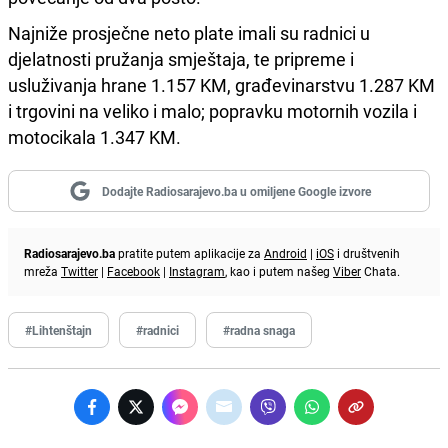
Najniže prosječne neto plate imali su radnici u
djelatnosti pružanja smještaja, te pripreme i
usluživanja hrane 1.157 KM, građevinarstvu 1.287 KM
i trgovini na veliko i malo; popravku motornih vozila i
motocikala 1.347 KM.
Dodajte Radiosarajevo.ba u omiljene Google izvore
Radiosarajevo.ba
pratite putem aplikacije za
Android
|
iOS
i društvenih
mreža
Twitter
|
Facebook
|
Instagram
, kao i putem našeg
Viber
Chata.
#Lihtenštajn
#radnici
#radna snaga