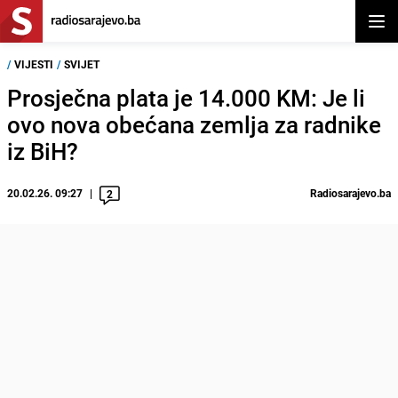
Otvor
/
VIJESTI
/
SVIJET
Prosječna plata je 14.000 KM: Je li
ovo nova obećana zemlja za radnike
iz BiH?
20.02.26. 09:27
Radiosarajevo.ba
2