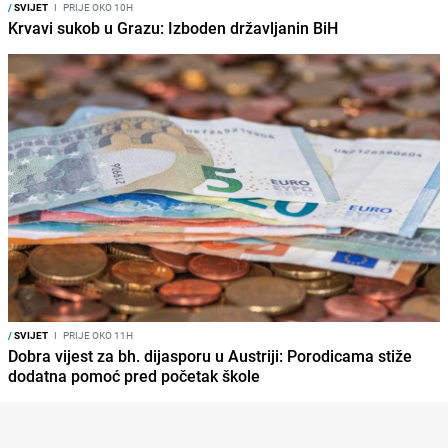
/
SVIJET
I
PRIJE OKO 10H
Krvavi sukob u Grazu: Izboden državljanin BiH
/
SVIJET
I
PRIJE OKO 11H
Dobra vijest za bh. dijasporu u Austriji: Porodicama stiže
dodatna pomoć pred početak škole