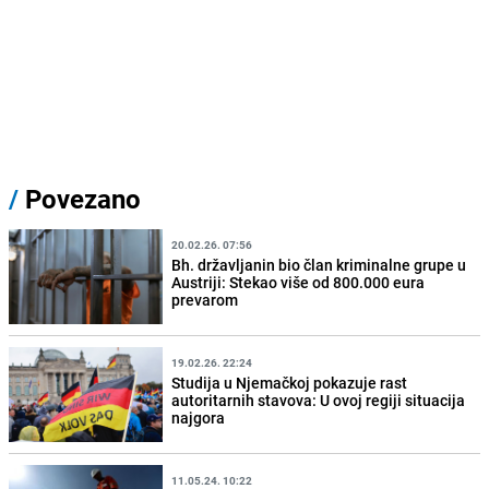
/
Povezano
20.02.26. 07:56
Bh. državljanin bio član kriminalne grupe u
Austriji: Stekao više od 800.000 eura
prevarom
19.02.26. 22:24
Studija u Njemačkoj pokazuje rast
autoritarnih stavova: U ovoj regiji situacija
najgora
11.05.24. 10:22