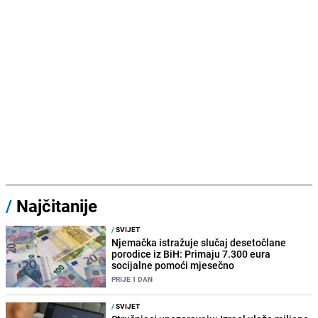
/
Najčitanije
/
SVIJET
Njemačka istražuje slučaj desetočlane
porodice iz BiH: Primaju 7.300 eura
socijalne pomoći mjesečno
PRIJE 1 DAN
/
SVIJET