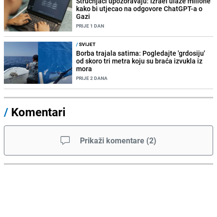
Stručnjaci upozoravaju: Izrael ulaže milione
kako bi utjecao na odgovore ChatGPT-a o
Gazi
PRIJE 1 DAN
/
SVIJET
Borba trajala satima: Pogledajte 'grdosiju'
od skoro tri metra koju su braća izvukla iz
mora
PRIJE 2 DANA
/
Komentari
Prikaži komentare
(
2
)