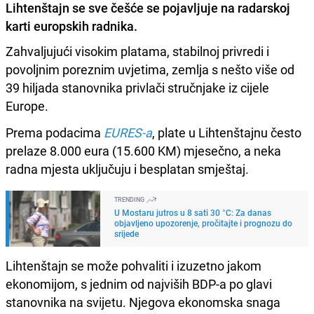
Lihtenštajn se sve češće se pojavljuje na radarskoj
karti europskih radnika.
Zahvaljujući visokim platama, stabilnoj privredi i
povoljnim poreznim uvjetima, zemlja s nešto više od
39 hiljada stanovnika privlači stručnjake iz cijele
Europe.
Prema podacima
EURES-a
, plate u Lihtenštajnu često
prelaze 8.000 eura (15.600 KM) mjesečno, a neka
radna mjesta uključuju i besplatan smještaj.
TRENDING
U Mostaru jutros u 8 sati 30 °C: Za danas
objavljeno upozorenje, pročitajte i prognozu do
srijede
Lihtenštajn se može pohvaliti i izuzetno jakom
ekonomijom, s jednim od najviših BDP-a po glavi
stanovnika na svijetu. Njegova ekonomska snaga