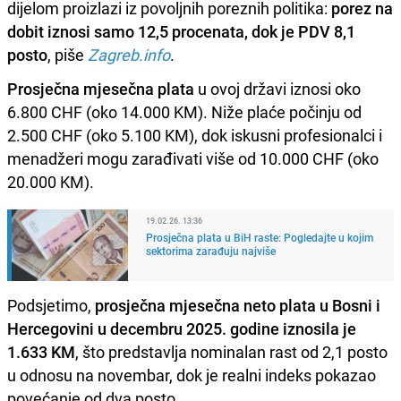
dijelom proizlazi iz povoljnih poreznih politika:
porez na
dobit iznosi samo 12,5 procenata, dok je PDV 8,1
posto
, piše
Zagreb.info
.
Prosječna mjesečna plata
u ovoj državi iznosi oko
6.800 CHF (oko 14.000 KM). Niže plaće počinju od
2.500 CHF (oko 5.100 KM), dok iskusni profesionalci i
menadžeri mogu zarađivati više od 10.000 CHF (oko
20.000 KM).
19.02.26. 13:36
Prosječna plata u BiH raste: Pogledajte u kojim
sektorima zarađuju najviše
Podsjetimo,
prosječna mjesečna neto plata u Bosni i
Hercegovini u decembru 2025. godine iznosila je
1.633 KM
, što predstavlja nominalan rast od 2,1 posto
u odnosu na novembar, dok je realni indeks pokazao
povećanje od dva posto.