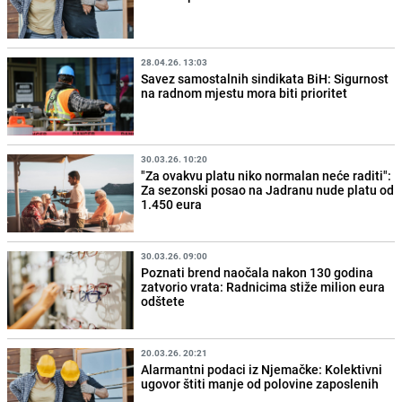
28.04.26. 13:03
Savez samostalnih sindikata BiH: Sigurnost
na radnom mjestu mora biti prioritet
30.03.26. 10:20
"Za ovakvu platu niko normalan neće raditi":
Za sezonski posao na Jadranu nude platu od
1.450 eura
30.03.26. 09:00
Poznati brend naočala nakon 130 godina
zatvorio vrata: Radnicima stiže milion eura
odštete
20.03.26. 20:21
Alarmantni podaci iz Njemačke: Kolektivni
ugovor štiti manje od polovine zaposlenih