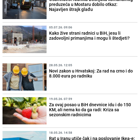
preduzeća u Mostaru dobilo otkaz:
Najavljen štrajk glađu
05.07.26. 09:06
Kako žive strani radnici u BiH, jesu li
zadovoljni primanjima i mogu li štedjeti?
28.05.26. 12:05
Novi zakon u Hrvatskoj: Za rad na crno i do
8.000 eura po radniku
19.05.26. 07:59
Za ovaj posao u BiH dnevnice idu i do 150
KM, ali nema ko da ga radi: Kriza sa
sezonskim radnicima
18.05.26. 14:58
Rat u Iranu utiče čak i na poslovanje Ikea-e: