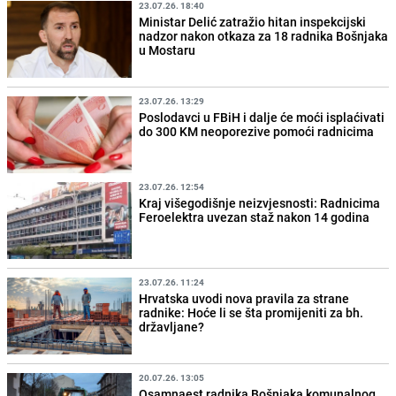
23.07.26. 18:40
Ministar Delić zatražio hitan inspekcijski
nadzor nakon otkaza za 18 radnika Bošnjaka
u Mostaru
23.07.26. 13:29
Poslodavci u FBiH i dalje će moći isplaćivati
do 300 KM neoporezive pomoći radnicima
23.07.26. 12:54
Kraj višegodišnje neizvjesnosti: Radnicima
Feroelektra uvezan staž nakon 14 godina
23.07.26. 11:24
Hrvatska uvodi nova pravila za strane
radnike: Hoće li se šta promijeniti za bh.
državljane?
20.07.26. 13:05
Osamnaest radnika Bošnjaka komunalnog