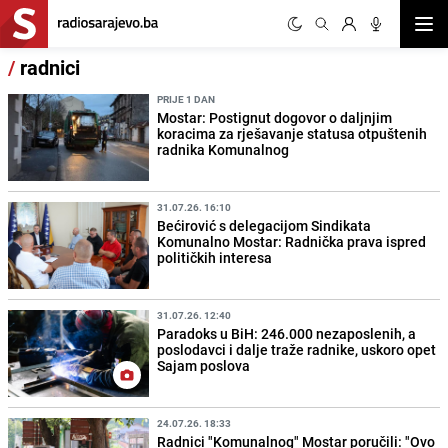
Otvor
/
radnici
PRIJE 1 DAN
Mostar: Postignut dogovor o daljnjim
koracima za rješavanje statusa otpuštenih
radnika Komunalnog
31.07.26. 16:10
Bećirović s delegacijom Sindikata
Komunalno Mostar: Radnička prava ispred
političkih interesa
31.07.26. 12:40
Paradoks u BiH: 246.000 nezaposlenih, a
poslodavci i dalje traže radnike, uskoro opet
Sajam poslova
24.07.26. 18:33
Radnici "Komunalnog" Mostar poručili: "Ovo