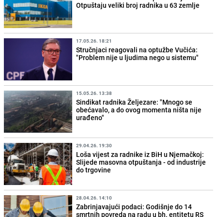
Otpuštaju veliki broj radnika u 63 zemlje
17.05.26. 18:21
Stručnjaci reagovali na optužbe Vučića:
"Problem nije u ljudima nego u sistemu"
15.05.26. 13:38
Sindikat radnika Željezare: "Mnogo se
obećavalo, a do ovog momenta ništa nije
urađeno"
29.04.26. 19:30
Loša vijest za radnike iz BiH u Njemačkoj:
Slijede masovna otpuštanja - od industrije
do trgovine
28.04.26. 14:10
Zabrinjavajući podaci: Godišnje do 14
smrtnih povreda na radu u bh. entitetu RS