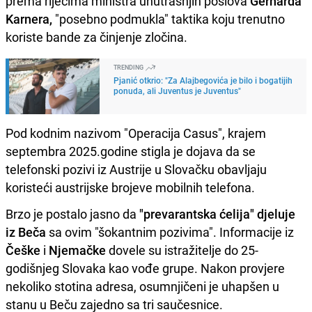
prema riječima ministra unutrašnjih poslova
Gerharda
Karnera,
"posebno podmukla" taktika koju trenutno
koriste bande za činjenje zločina.
TRENDING
Pjanić otkrio: "Za Alajbegovića je bilo i bogatijih
ponuda, ali Juventus je Juventus"
Pod kodnim nazivom "Operacija Casus", krajem
septembra 2025.godine stigla je dojava da se
telefonski pozivi iz Austrije u Slovačku obavljaju
koristeći austrijske brojeve mobilnih telefona.
Brzo je postalo jasno da
"prevarantska ćelija" djeluje
iz Beča
sa ovim "šokantnim pozivima". Informacije iz
Češke
i
Njemačke
dovele su istražitelje do 25-
godišnjeg Slovaka kao vođe grupe. Nakon provjere
nekoliko stotina adresa, osumnjičeni je uhapšen u
stanu u Beču zajedno sa tri saučesnice.