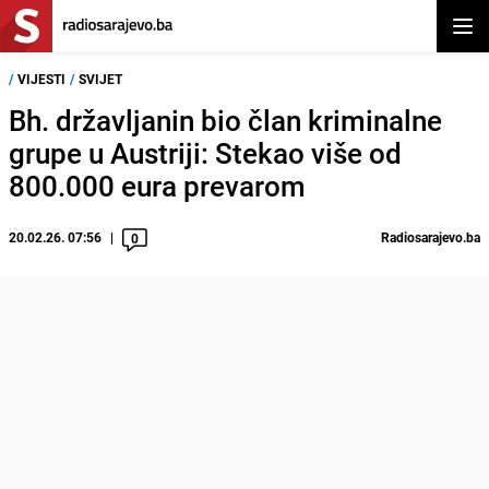
Otvor
/
VIJESTI
/
SVIJET
Bh. državljanin bio član kriminalne
grupe u Austriji: Stekao više od
800.000 eura prevarom
20.02.26. 07:56
Radiosarajevo.ba
0