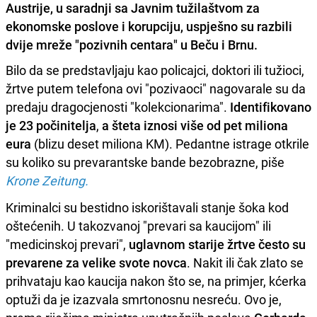
Austrije, u saradnji sa Javnim tužilaštvom za
ekonomske poslove i korupciju, uspješno su razbili
dvije mreže "pozivnih centara" u Beču i Brnu.
Bilo da se predstavljaju kao policajci, doktori ili tužioci,
žrtve putem telefona ovi "pozivaoci" nagovarale su da
predaju dragocjenosti "kolekcionarima".
Identifikovano
je 23 počinitelja
,
a šteta iznosi više od pet miliona
eura
(blizu deset miliona KM). Pedantne istrage otkrile
su koliko su prevarantske bande bezobrazne, piše
Krone Zeitung.
Kriminalci su bestidno iskorištavali stanje šoka kod
oštećenih. U takozvanoj "prevari sa kaucijom" ili
"medicinskoj prevari",
uglavnom starije žrtve često su
prevarene za velike svote novca
. Nakit ili čak zlato se
prihvataju kao kaucija nakon što se, na primjer, kćerka
optuži da je izazvala smrtonosnu nesreću. Ovo je,