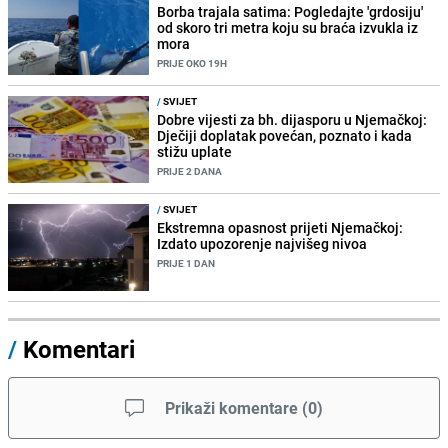
Borba trajala satima: Pogledajte 'grdosiju'
od skoro tri metra koju su braća izvukla iz
mora
PRIJE OKO 19H
/
SVIJET
Dobre vijesti za bh. dijasporu u Njemačkoj:
Dječiji doplatak povećan, poznato i kada
stižu uplate
PRIJE 2 DANA
/
SVIJET
Ekstremna opasnost prijeti Njemačkoj:
Izdato upozorenje najvišeg nivoa
PRIJE 1 DAN
/
Komentari
Prikaži komentare
(
0
)