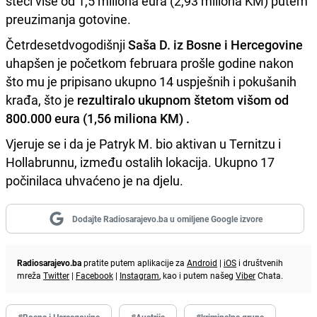
steći više od 1,5 miliona eura (2,93 miliona KM) putem
preuzimanja gotovine.
Četrdesetdvogodišnji
Saša D. iz Bosne i Hercegovine
uhapšen je početkom februara prošle godine nakon
što mu je pripisano ukupno 14 uspješnih i pokušanih
krađa, što je
rezultiralo ukupnom štetom višom od
800.000 eura (1,56 miliona KM) .
Vjeruje se i da je Patryk M. bio aktivan u Ternitzu i
Hollabrunnu, između ostalih lokacija. Ukupno 17
počinilaca uhvaćeno je na djelu.
Dodajte Radiosarajevo.ba u omiljene Google izvore
Radiosarajevo.ba
pratite putem aplikacije za
Android
|
iOS
i društvenih
mreža
Twitter
|
Facebook
|
Instagram
, kao i putem našeg
Viber
Chata.
#Bosna i Hercegovina
#Austrija
#kriminalna grupa