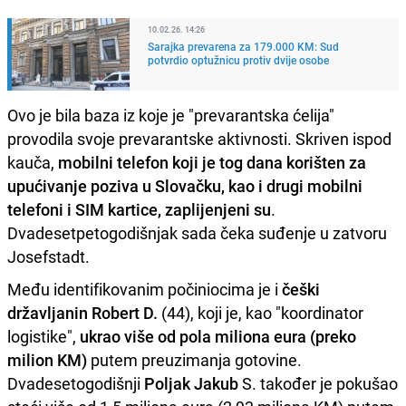
10.02.26. 14:26
Sarajka prevarena za 179.000 KM: Sud
potvrdio optužnicu protiv dvije osobe
Ovo je bila baza iz koje je "prevarantska ćelija"
provodila svoje prevarantske aktivnosti. Skriven ispod
kauča,
mobilni telefon koji je tog dana korišten za
upućivanje poziva u Slovačku, kao i drugi mobilni
telefoni i SIM kartice, zaplijenjeni su
.
Dvadesetpetogodišnjak sada čeka suđenje u zatvoru
Josefstadt.
Među identifikovanim počiniocima je i
češki
državljanin Robert D.
(44), koji je, kao "koordinator
logistike",
ukrao više od pola miliona eura (preko
milion KM)
putem preuzimanja gotovine.
Dvadesetogodišnji
Poljak Jakub
S. također je pokušao