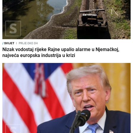
/
SVIJET
I
PRIJE OKO 3H
Nizak vodostaj rijeke Rajne upalio alarme u Njemačkoj,
najveća europska industrija u krizi