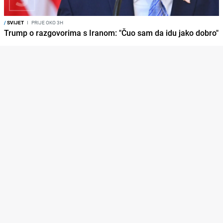
/
SVIJET
I
PRIJE OKO 3H
Trump o razgovorima s Iranom: "Čuo sam da idu jako dobro"