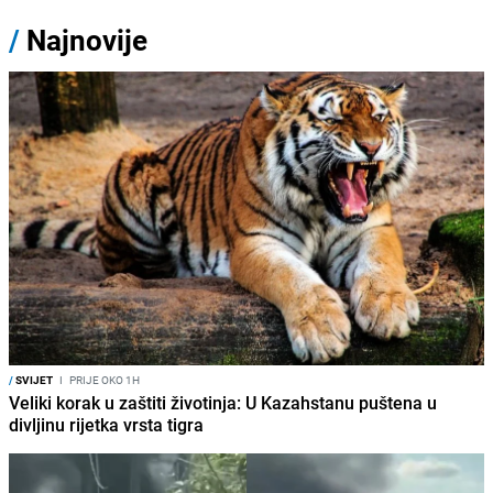
/
Najnovije
/
SVIJET
I
PRIJE OKO 1H
Veliki korak u zaštiti životinja: U Kazahstanu puštena u
divljinu rijetka vrsta tigra