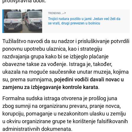
protivpravna dobit.
TRENDING
Trojici rudara pozlilo u jami: Jedan već želi da
se vrati, drugi prevezen u bolnicu
Tužilaštvo navodi da su nadzor i prisluškivanje potvrdili
ponovnu upotrebu ulaznica, kao i strategiju
razdvajanja grupa kako bi se izbjeglo plaćanje
obavezne takse za vođenje. Istraga je, također,
ukazala na moguće saučesnike unutar muzeja, kojima
su, prema sumnjama,
pojedini vodiči davali novac u
zamjenu za izbjegavanje kontrole karata
.
Formalna sudska istraga otvorena je prošlog juna
zbog sumnji na organiziranu prevaru, pranje novca,
korupciju, pomaganje u nezakonitom ulasku u zemlju
u okviru organizirane grupe te korištenje falsifikovanih
administrativnih dokumenata.