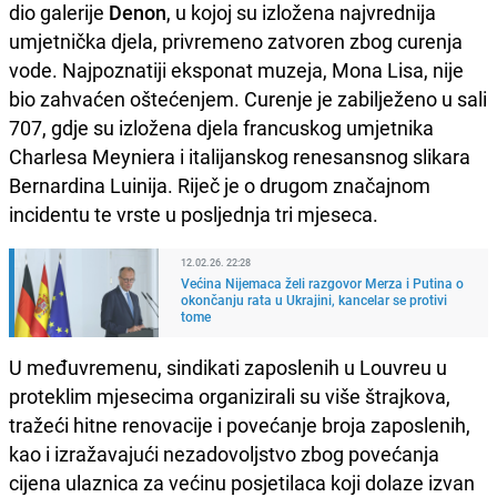
dio galerije
Denon
, u kojoj su izložena najvrednija
umjetnička djela, privremeno zatvoren zbog curenja
vode. Najpoznatiji eksponat muzeja, Mona Lisa, nije
bio zahvaćen oštećenjem. Curenje je zabilježeno u sali
707, gdje su izložena djela francuskog umjetnika
Charlesa Meyniera i italijanskog renesansnog slikara
Bernardina Luinija. Riječ je o drugom značajnom
incidentu te vrste u posljednja tri mjeseca.
12.02.26. 22:28
Većina Nijemaca želi razgovor Merza i Putina o
okončanju rata u Ukrajini, kancelar se protivi
tome
U međuvremenu, sindikati zaposlenih u Louvreu u
proteklim mjesecima organizirali su više štrajkova,
tražeći hitne renovacije i povećanje broja zaposlenih,
kao i izražavajući nezadovoljstvo zbog povećanja
cijena ulaznica za većinu posjetilaca koji dolaze izvan