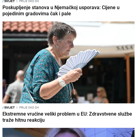
/
SVIJET
I
PRIJE OKO 3H
Poskupljenje stanova u Njemačkoj usporava: Cijene u
pojedinim gradovima čak i pale
/
SVIJET
I
PRIJE OKO 3H
Ekstremne vrućine veliki problem u EU: Zdravstvene službe
traže hitnu reakciju