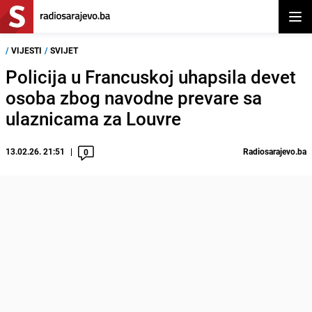
Otvor
/
VIJESTI
/
SVIJET
Policija u Francuskoj uhapsila devet
osoba zbog navodne prevare sa
ulaznicama za Louvre
13.02.26. 21:51
Radiosarajevo.ba
0