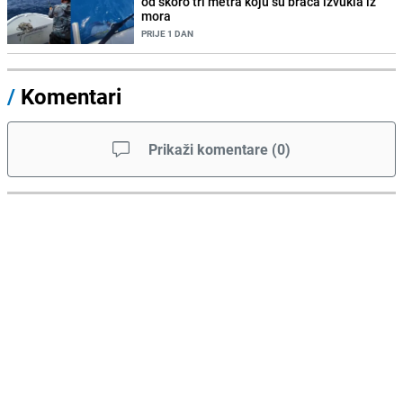
od skoro tri metra koju su braća izvukla iz
mora
PRIJE 1 DAN
/
Komentari
Prikaži komentare
(
0
)