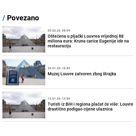
/
Povezano
05.02.26. 08:49
Oštećena u pljački Louvrea vrijednoj 88
miliona eura: Kruna carice Eugenije ide na
restauraciju
26.01.26. 16:45
Muzej Louvre zatvoren zbog štrajka
13.01.26. 13:56
Turisti iz BiH i regiona plaćat će više: Louvre
drastično podigao cijene ulaznica