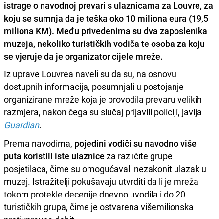
istrage o navodnoj prevari s ulaznicama za Louvre, za
koju se sumnja da je teška oko 10 miliona eura (19,5
miliona KM). Među privedenima su dva zaposlenika
muzeja, nekoliko turističkih vodiča te osoba za koju
se vjeruje da je organizator cijele mreže.
Iz uprave Louvrea naveli su da su, na osnovu
dostupnih informacija, posumnjali u postojanje
organizirane mreže koja je provodila prevaru velikih
razmjera, nakon čega su slučaj prijavili policiji, javlja
Guardian
.
Prema navodima,
pojedini vodiči su navodno više
puta koristili iste ulaznice
za različite grupe
posjetilaca, čime su omogućavali nezakonit ulazak u
muzej. Istražitelji pokušavaju utvrditi da li je mreža
tokom protekle decenije dnevno uvodila i do 20
turističkih grupa, čime je ostvarena višemilionska