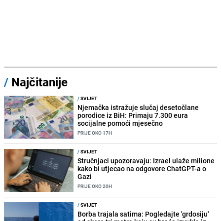
/
Najčitanije
/
SVIJET
Njemačka istražuje slučaj desetočlane
porodice iz BiH: Primaju 7.300 eura
socijalne pomoći mjesečno
PRIJE OKO 17H
/
SVIJET
Stručnjaci upozoravaju: Izrael ulaže milione
kako bi utjecao na odgovore ChatGPT-a o
Gazi
PRIJE OKO 20H
/
SVIJET
Borba trajala satima: Pogledajte 'grdosiju'