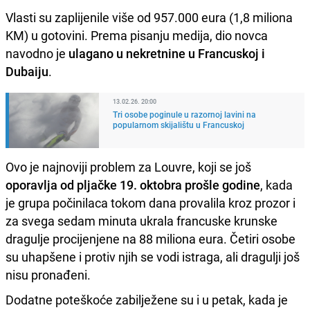
Vlasti su zaplijenile više od 957.000 eura (1,8 miliona
KM) u gotovini. Prema pisanju medija, dio novca
navodno je
ulagano u nekretnine u Francuskoj i
Dubaiju
.
13.02.26. 20:00
Tri osobe poginule u razornoj lavini na
popularnom skijalištu u Francuskoj
Ovo je najnoviji problem za Louvre, koji se još
oporavlja od pljačke 19. oktobra prošle godine
, kada
je grupa počinilaca tokom dana provalila kroz prozor i
za svega sedam minuta ukrala francuske krunske
dragulje procijenjene na 88 miliona eura. Četiri osobe
su uhapšene i protiv njih se vodi istraga, ali dragulji još
nisu pronađeni.
Dodatne poteškoće zabilježene su i u petak, kada je