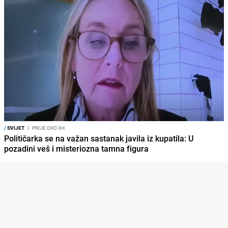
/
SVIJET
I
PRIJE OKO 3H
Političarka se na važan sastanak javila iz kupatila: U
pozadini veš i misteriozna tamna figura