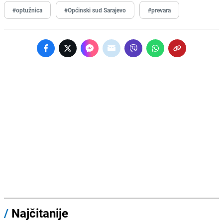
#optužnica
#Općinski sud Sarajevo
#prevara
/
Najčitanije