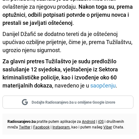
ovlaštenje za njegovu prodaju.
Nakon toga su
,
prema
optužnici
,
odbili potpisati potvrde o prijemu novca i
prestali se javljati oštećenoj
.
Danijel Džafić se dodatno tereti da je oštećenoj
upućivao ozbiljne prijetnje, čime je, prema Tužilaštvu,
ugrozio njenu sigurnost.
Za glavni pretres Tužilaštvo je sudu predložilo
saslušanje 12 svjedoka
,
vještačenje iz Sektora
kriminalističke policije
,
kao i izvođenje oko 60
materijalnih dokaza
, navedeno je u
saopćenju
.
Dodajte Radiosarajevo.ba u omiljene Google izvore
Radiosarajevo.ba
pratite putem aplikacije za
Android
|
iOS
i društvenih
mreža
Twitter
|
Facebook
|
Instagram
, kao i putem našeg
Viber
Chata.