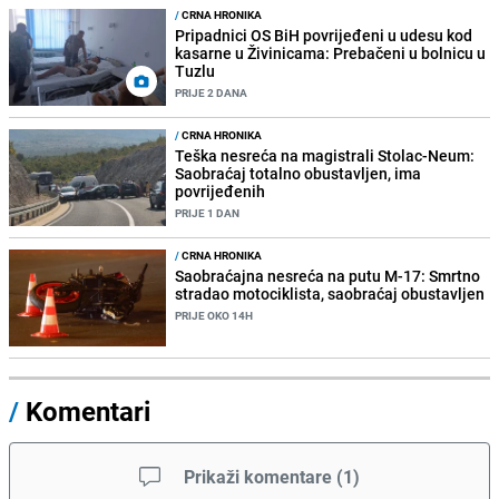
/
CRNA HRONIKA
Pripadnici OS BiH povrijeđeni u udesu kod
kasarne u Živinicama: Prebačeni u bolnicu u
Tuzlu
PRIJE 2 DANA
/
CRNA HRONIKA
Teška nesreća na magistrali Stolac-Neum:
Saobraćaj totalno obustavljen, ima
povrijeđenih
PRIJE 1 DAN
/
CRNA HRONIKA
Saobraćajna nesreća na putu M-17: Smrtno
stradao motociklista, saobraćaj obustavljen
PRIJE OKO 14H
/
Komentari
Prikaži komentare
(
1
)