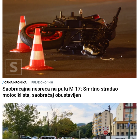
/
CRNA HRONIKA
I
PRIJE OKO 14H
Saobraćajna nesreća na putu M-17: Smrtno stradao
motociklista, saobraćaj obustavljen