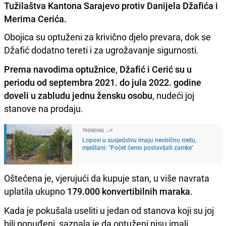
Tužilaštva Kantona Sarajevo protiv Danijela Džafića i
Merima Cerića.
Obojica su optuženi za krivično djelo prevara, dok se
Džafić dodatno tereti i za ugrožavanje sigurnosti.
Prema navodima optužnice
,
Džafić i Cerić su u
periodu od septembra 2021. do jula 2022. godine
doveli u zabludu jednu žensku osobu
, nudeći joj
stanove na prodaju.
TRENDING
Lopovi u susjedstvu imaju neobičnu metu,
mještani: "Počet ćemo postavljati zamke"
Oštećena je, vjerujući da kupuje stan, u više navrata
uplatila ukupno
179.000 konvertibilnih maraka
.
Kada je pokušala useliti u jedan od stanova koji su joj
bili ponuđeni, saznala je da optuženi nisu imali