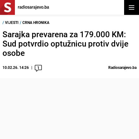
Otvor
/
VIJESTI
/
CRNA HRONIKA
Sarajka prevarena za 179.000 KM:
Sud potvrdio optužnicu protiv dvije
osobe
10.02.26. 14:26
Radiosarajevo.ba
1