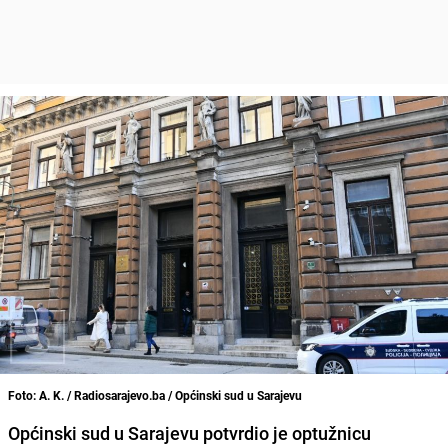
Foto: A. K. / Radiosarajevo.ba / Općinski sud u Sarajevu
Općinski sud u Sarajevu potvrdio je optužnicu