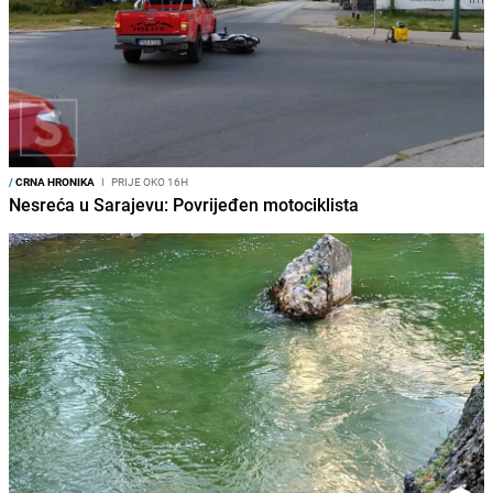
/
CRNA HRONIKA
I
PRIJE OKO 16H
Nesreća u Sarajevu: Povrijeđen motociklista