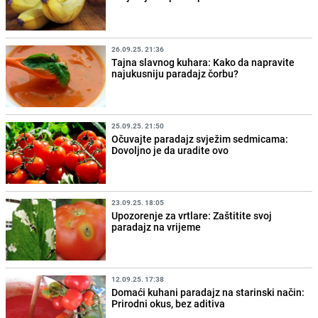
26.09.25. 21:36
Tajna slavnog kuhara: Kako da napravite
najukusniju paradajz čorbu?
25.09.25. 21:50
Očuvajte paradajz svježim sedmicama:
Dovoljno je da uradite ovo
23.09.25. 18:05
Upozorenje za vrtlare: Zaštitite svoj
paradajz na vrijeme
12.09.25. 17:38
Domaći kuhani paradajz na starinski način:
Prirodni okus, bez aditiva