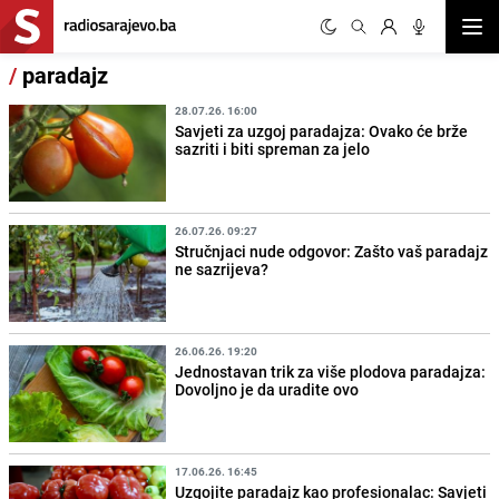
Otvor
/
paradajz
28.07.26. 16:00
Savjeti za uzgoj paradajza: Ovako će brže
sazriti i biti spreman za jelo
26.07.26. 09:27
Stručnjaci nude odgovor: Zašto vaš paradajz
ne sazrijeva?
26.06.26. 19:20
Jednostavan trik za više plodova paradajza:
Dovoljno je da uradite ovo
17.06.26. 16:45
Uzgojite paradajz kao profesionalac: Savjeti