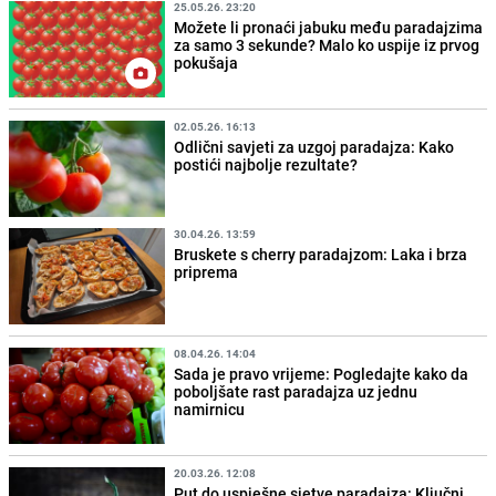
25.05.26. 23:20
Možete li pronaći jabuku među paradajzima
za samo 3 sekunde? Malo ko uspije iz prvog
pokušaja
02.05.26. 16:13
Odlični savjeti za uzgoj paradajza: Kako
postići najbolje rezultate?
30.04.26. 13:59
Bruskete s cherry paradajzom: Laka i brza
priprema
08.04.26. 14:04
Sada je pravo vrijeme: Pogledajte kako da
poboljšate rast paradajza uz jednu
namirnicu
20.03.26. 12:08
Put do uspješne sjetve paradajza: Ključni